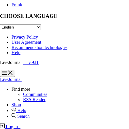
Frank
CHOOSE LANGUAGE
Privacy Policy
User Agreement
Recommendation technologies
Help
LiveJournal
— v.931
?
?
LiveJournal
Find more
Communities
RSS Reader
Shop
Help
Search
Log in
`