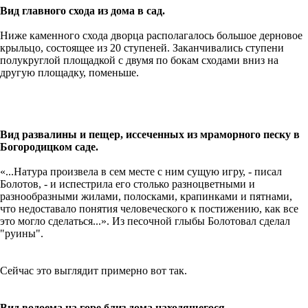
Вид главного схода из дома в сад.
Ниже каменного схода дворца располагалось большое дерновое
крыльцо, состоящее из 20 ступеней. Заканчивались ступени
полукруглой площадкой с двумя по бокам сходами вниз на
другую площадку, поменьше.
Вид развалины и пещер, иссеченных из мраморного песку в
Богородицком саде.
«...Натура произвела в сем месте с ним сущую игру, - писал
Болотов, - и испестрила его столько разноцветными и
разнообразными жилами, полосками, крапинками и пятнами,
что недоставало понятия человеческого к постижению, как все
это могло сделаться...». Из песочной глыбы Болотовал сделал
"руины".
Сейчас это выглядит примерно вот так.
Вид водоема на горе близ дома находящегося.