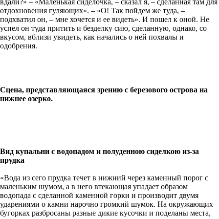
вдали?» – «Маленькая сиделочка, – сказал я, – сделанная там для
отдохновения гуляющих». – «О! Так пойдем же туда, –
подхватил он, – мне хочется и ее видеть». И пошел к оной. Не
успел он туда притить и безделку сию, сделанную, однако, со
вкусом, вблизи увидеть, как начались о ней похвалы и
одобрения.
Сцена, представляющаяся зрению с березового острова на
нижнее озерко.
Вид купальни с водопадом и полуденною сиделкою из-за
прудка
«Вода из сего прудка течет в нижний через каменный порог с
маленьким шумом, а в него втекающая упадает образом
водопада с сделанной каменной горки и производит двумя
ударениями о камни нарочно громкий шумок. На окружающих
бугорках разбросаны разные дикие кусочки и поделаны места,