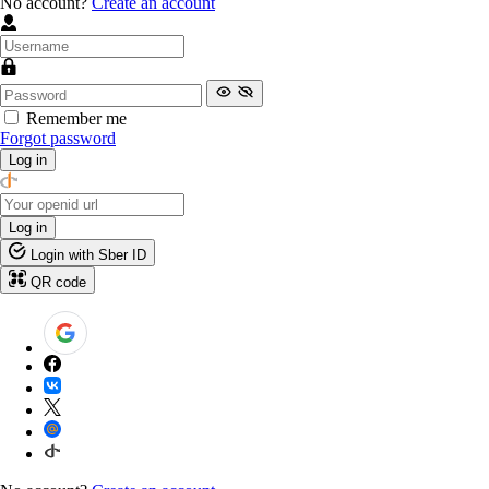
No account?
Create an account
Remember me
Forgot password
Log in
Log in
Login with Sber ID
QR code