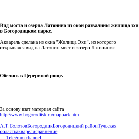
Вид моста и озерца Латонина из окон развалины жилища эхи
в Богородицком парке.
Акварель сделана из окна "Жилища Эхи", из которого
открывался вид на Латонин мост и «озеро Латонино».
Обелиск в Церериной роще.
За основу взят материал сайта
http://www.bogoroditsk.ru/mappark.htm
А.Т. Болотов
Богородицк
Богородицкий район
Тульская
область
акварели
сравнение
Telegram channel