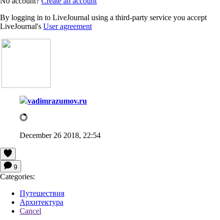
No account?
Create an account
By logging in to LiveJournal using a third-party service you accept
LiveJournal's
User agreement
vadimrazumov.ru
December 26 2018, 22:54
9
Categories:
Путешествия
Архитектура
Cancel