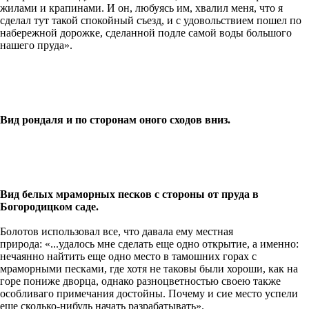
жилами и крапинами. И он, любуясь им, хвалил меня, что я
сделал тут такой спокойный съезд, и с удовольствием пошел по
набережной дорожке, сделанной подле самой воды большого
нашего пруда».
Вид рондаля и по сторонам оного сходов вниз.
Вид белых мраморных песков с стороны от пруда в
Богородицком саде.
Болотов использовал все, что давала ему местная
природа: «...удалось мне сделать еще одно открытие, а именно:
нечаянно найтить еще одно место в тамошних горах с
мраморными песками, где хотя не таковы были хороши, как на
горе пониже дворца, однако разноцветностью своею также
особливаго примечания достойны. Почему и сие место успели
еще сколько-нибудь начать разрабатывать».