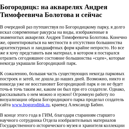
Богородицк: на акварелях Андрея
Тимофеевича Болотова и сейчас
В очередной раз путешествуя по Богородицкому парку, я долго
искал современные ракурсы на виды, изображенные в
знаменитых акварелях Андрея Тимофеевича Болотова. Конечно
же, ориентироваться на местности в отсутствии большинства
архитектурных и ландшафтных форм крайне непросто. Но все
же я хочу представить вам материал, в котором я постарался
отразить сегодняшнее состояние большинства «сцен», которые
некогда украшали Богородицкий парк.
К сожалению, большая часть существующих некогда парковых
построек и затей, не дошла до наших дней. Возможно, никто и
никогда уже не восстановит Богородицкий парк и он не будет
точь-в точь таким же, каким он был при его создателе. Однако,
рассказывать о нем можно и нужно! Огромную работу по
визуализации образа Богородицкого парка проделал создатель
сайта
www.bogoroditsk.ru
, краевед Александр Бабин.
В конце этого года в ГИМ, благодаря стараниям старшего
научного сотрудника Отдела изобразительных материалов
Государственного исторического музея и хранителя коллекции