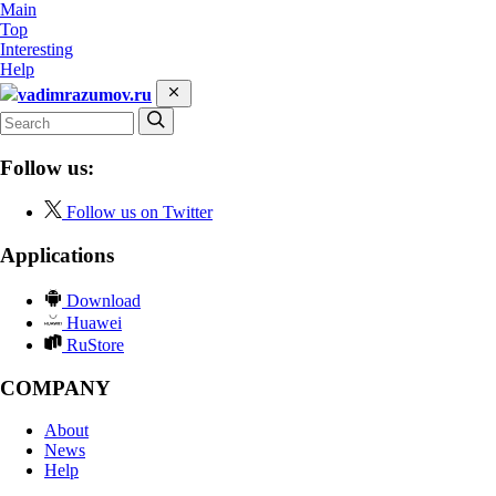
Main
Top
Interesting
Help
vadimrazumov.ru
Follow us:
Follow us on Twitter
Applications
Download
Huawei
RuStore
COMPANY
About
News
Help