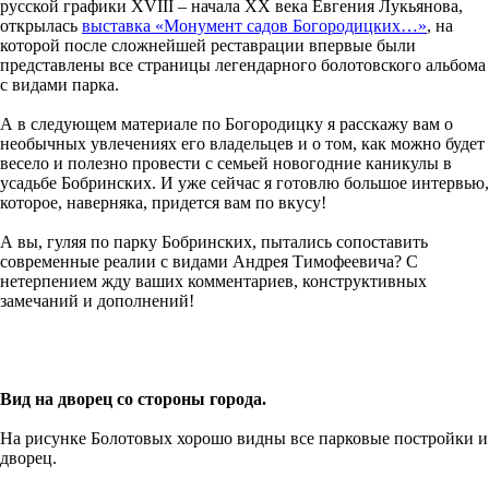
русской графики XVIII – начала XX века Евгения Лукьянова,
открылась
выставка «Монумент садов Богородицких…»
, на
которой после сложнейшей реставрации впервые были
представлены все страницы легендарного болотовского альбома
с видами парка.
А в следующем материале по Богородицку я расскажу вам о
необычных увлечениях его владельцев и о том, как можно будет
весело и полезно провести с семьей новогодние каникулы в
усадьбе Бобринских. И уже сейчас я готовлю большое интервью,
которое, наверняка, придется вам по вкусу!
А вы, гуляя по парку Бобринских, пытались сопоставить
современные реалии с видами Андрея Тимофеевича? С
нетерпением жду ваших комментариев, конструктивных
замечаний и дополнений!
Вид на дворец со стороны города.
На рисунке Болотовых хорошо видны все парковые постройки и
дворец.