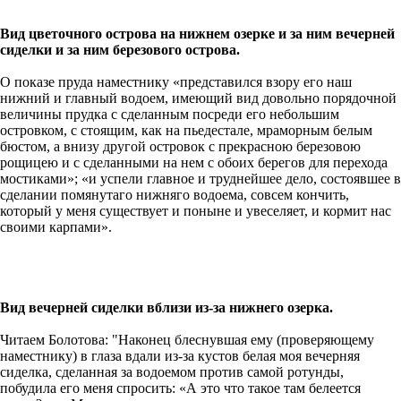
Вид цветочного острова на нижнем озерке и за ним вечерней
сиделки и за ним березового острова.
О показе пруда наместнику «представился взору его наш
нижний и главный водоем, имеющий вид довольно порядочной
величины прудка с сделанным посреди его небольшим
островком, с стоящим, как на пьедестале, мраморным белым
бюстом, а внизу другой островок с прекрасною березовою
рощицею и с сделанными на нем с обоих берегов для перехода
мостиками»; «и успели главное и труднейшее дело, состоявшее в
сделании помянутаго нижняго водоема, совсем кончить,
который у меня существует и поныне и увеселяет, и кормит нас
своими карпами».
Вид вечерней сиделки вблизи из-за нижнего озерка.
Читаем Болотова: "Наконец блеснувшая ему (проверяющему
наместнику) в глаза вдали из-за кустов белая моя вечерняя
сиделка, сделанная за водоемом против самой ротунды,
побудила его меня спросить: «А это что такое там белеется