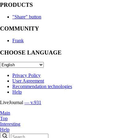
PRODUCTS
"Share" button
COMMUNITY
Frank
CHOOSE LANGUAGE
Privacy Policy
User Agreement
Recommendation technologies
Help
LiveJournal
— v.931
Main
Top
Interesting
Help