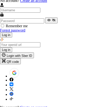
No account?
Create an account
Remember me
Forgot password
Log in
Log in
Login with Sber ID
QR code