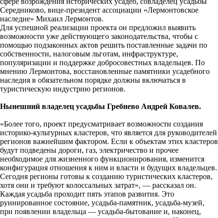
сфере возрождения исторических усадеб, совладелец усадьбы
Середниково, вице-президент ассоциации «Лермонтовское
наследие» Михаил Лермонтов.
Для успешной реализации проекта он предложил выявить
возможности уже действующего законодательства, чтобы с
помощью подзаконных актов решить поставленные задачи по
собственности, налоговым льготам, инфраструктуре,
популяризации и поддержке добросовестных владельцев. По
мнению Лермонтова, восстановленные памятники усадебного
наследия в обязательном порядке должны включаться в
туристическую индустрию регионов.
Нынешний владелец усадьбы Гребнево Андрей Ковалев.
«Более того, проект предусматривает возможности создания
историко-культурных кластеров, что является для руководителей
регионов важнейшим фактором. Если к объектам этих кластеров
будут подведены дороги, газ, электричество и прочее
необходимое для жизненного функционирования, изменится
конфигурация отношения к ним и власти и будущих владельцев.
Сегодня регионы готовы к созданию туристических кластеров,
хотя они и требуют колоссальных затрат», — рассказал он.
Каждая усадьба проходит пять этапов развития. Это
руинированное состояние, усадьба-памятник, усадьба-музей,
при появлении владельца — усадьба-бытование и, наконец,