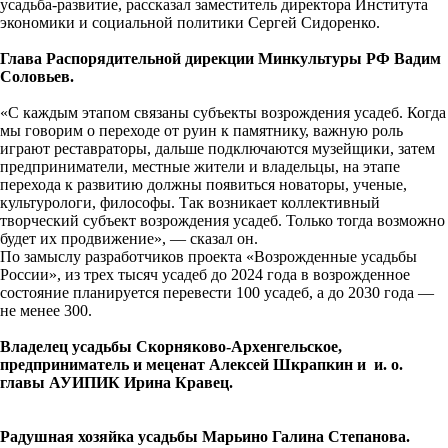
усадьба-развитие, рассказал заместитель директора Института
экономики и социальной политики Сергей Сидоренко.
Глава Распорядительной дирекции Минкультуры РФ Вадим
Соловьев.
«С каждым этапом связаны субъекты возрождения усадеб. Когда
мы говорим о переходе от руин к памятнику, важную роль
играют реставраторы, дальше подключаются музейщики, затем
предприниматели, местные жители и владельцы, на этапе
перехода к развитию должны появиться новаторы, ученые,
культурологи, философы. Так возникает коллективный
творческий субъект возрождения усадеб. Только тогда возможно
будет их продвижение», — сказал он.
По замыслу разработчиков проекта «Возрожденные усадьбы
России», из трех тысяч усадеб до 2024 года в возрожденное
состояние планируется перевести 100 усадеб, а до 2030 года —
не менее 300.
Владелец усадьбы Скорняково-Архенгельское,
предприниматель и меценат Алексей Шкрапкин и и. о.
главы АУИПИК Ирина Кравец.
Радушная хозяйка усадьбы Марьино Галина Степанова.