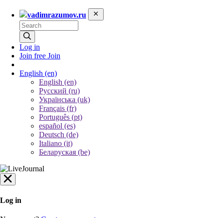
vadimrazumov.ru
Log in
Join free
Join
English
(en)
English (en)
Русский (ru)
Українська (uk)
Français (fr)
Português (pt)
español (es)
Deutsch (de)
Italiano (it)
Беларуская (be)
Log in