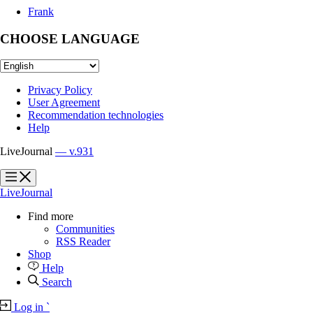
Frank
CHOOSE LANGUAGE
Privacy Policy
User Agreement
Recommendation technologies
Help
LiveJournal
— v.931
?
?
LiveJournal
Find more
Communities
RSS Reader
Shop
Help
Search
Log in
`