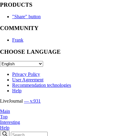
PRODUCTS
"Share" button
COMMUNITY
Frank
CHOOSE LANGUAGE
Privacy Policy
User Agreement
Recommendation technologies
Help
LiveJournal
— v.931
Main
Top
Interesting
Help