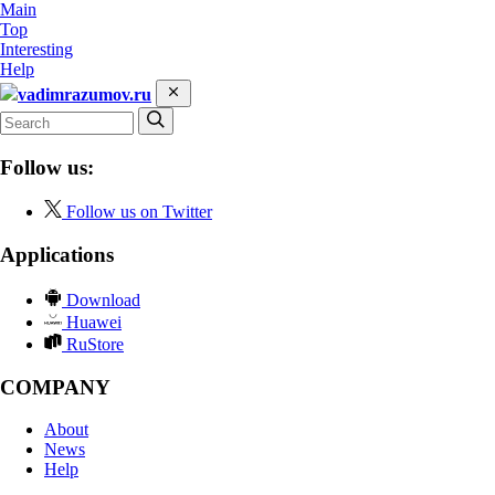
Main
Top
Interesting
Help
vadimrazumov.ru
Follow us:
Follow us on Twitter
Applications
Download
Huawei
RuStore
COMPANY
About
News
Help