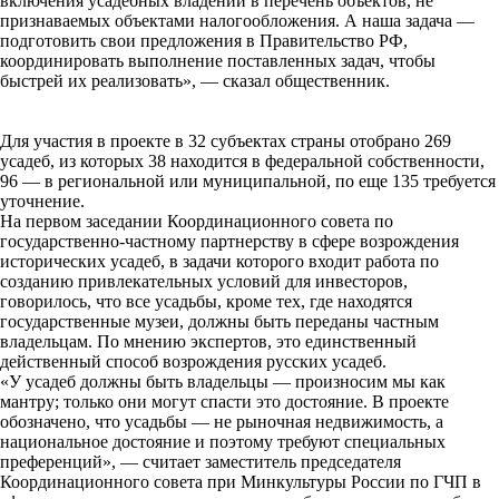
включения усадебных владений в перечень объектов, не
признаваемых объектами налогообложения. А наша задача —
подготовить свои предложения в Правительство РФ,
координировать выполнение поставленных задач, чтобы
быстрей их реализовать», — сказал общественник.
Для участия в проекте в 32 субъектах страны отобрано 269
усадеб, из которых 38 находится в федеральной собственности,
96 — в региональной или муниципальной, по еще 135 требуется
уточнение.
На первом заседании Координационного совета по
государственно-частному партнерству в сфере возрождения
исторических усадеб, в задачи которого входит работа по
созданию привлекательных условий для инвесторов,
говорилось, что все усадьбы, кроме тех, где находятся
государственные музеи, должны быть переданы частным
владельцам. По мнению экспертов, это единственный
действенный способ возрождения русских усадеб.
«У усадеб должны быть владельцы — произносим мы как
мантру; только они могут спасти это достояние. В проекте
обозначено, что усадьбы — не рыночная недвижимость, а
национальное достояние и поэтому требуют специальных
преференций», — считает заместитель председателя
Координационного совета при Минкультуры России по ГЧП в