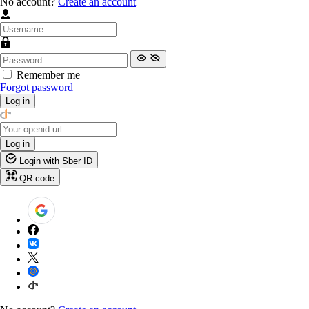
No account?
Create an account
Remember me
Forgot password
Log in
Log in
Login with Sber ID
QR code