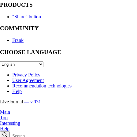
PRODUCTS
"Share" button
COMMUNITY
Frank
CHOOSE LANGUAGE
Privacy Policy
User Agreement
Recommendation technologies
Help
LiveJournal
— v.931
Main
Top
Interesting
Help