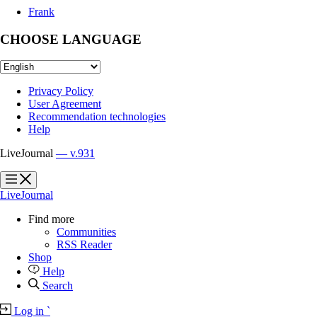
Frank
CHOOSE LANGUAGE
Privacy Policy
User Agreement
Recommendation technologies
Help
LiveJournal
— v.931
?
?
LiveJournal
Find more
Communities
RSS Reader
Shop
Help
Search
Log in
`