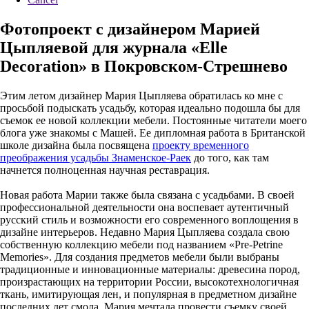
Фотопроект с дизайнером Марией
Цыпляевой для журнала «Elle
Decoration» в Покровском-Стрешнево
Этим летом дизайнер Мария Цыпляева обратилась ко мне с
просьбой подыскать усадьбу, которая идеально подошла бы для
съемок ее новой коллекции мебели. Постоянные читатели моего
блога уже знакомы с Машей. Ее дипломная работа в Британской
школе дизайна была посвящена
проекту временного
преображения усадьбы Знаменское-Раек
до того, как там
начнется полноценная научная реставрация.
Новая работа Марии также была связана с усадьбами. В своей
профессиональной деятельности она воспевает аутентичный
русский стиль и возможности его современного воплощения в
дизайне интерьеров. Недавно Мария Цыпляева создала свою
собственную коллекцию мебели под названием «Pre-Petrine
Memories». Для создания предметов мебели были выбраны
традиционные и инновационные материалы: древесина пород,
произрастающих на территории России, высокотехнологичная
ткань, имитирующая лен, и популярная в предметном дизайне
последних лет смола. Мария мечтала провести съемку своей