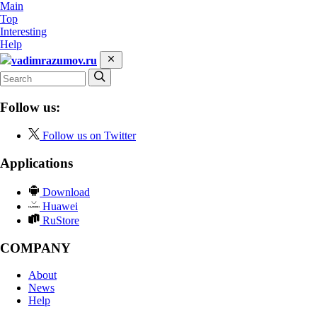
Main
Top
Interesting
Help
vadimrazumov.ru
Follow us:
Follow us on Twitter
Applications
Download
Huawei
RuStore
COMPANY
About
News
Help