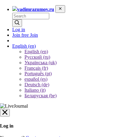
vadimrazumov.ru
Log in
Join free
Join
English
(en)
English (en)
Русский (ru)
Українська (uk)
Français (fr)
Português (pt)
español (es)
Deutsch (de)
Italiano (it)
Беларуская (be)
Log in