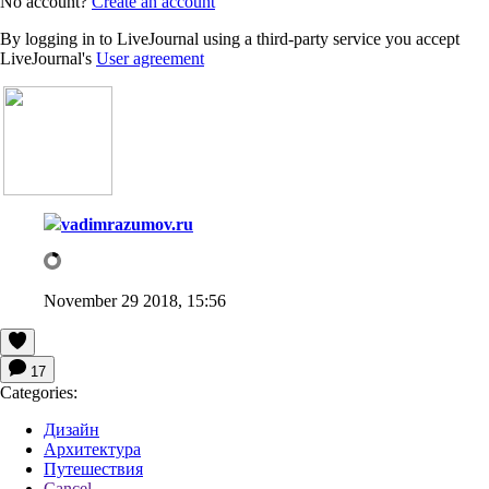
No account?
Create an account
By logging in to LiveJournal using a third-party service you accept
LiveJournal's
User agreement
vadimrazumov.ru
November 29 2018, 15:56
17
Categories:
Дизайн
Архитектура
Путешествия
Cancel