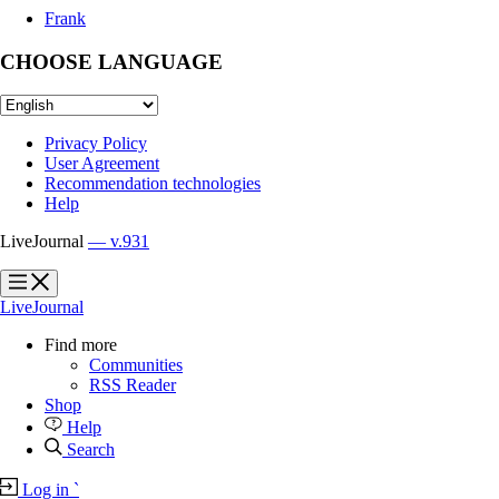
Frank
CHOOSE LANGUAGE
Privacy Policy
User Agreement
Recommendation technologies
Help
LiveJournal
— v.931
?
?
LiveJournal
Find more
Communities
RSS Reader
Shop
Help
Search
Log in
`