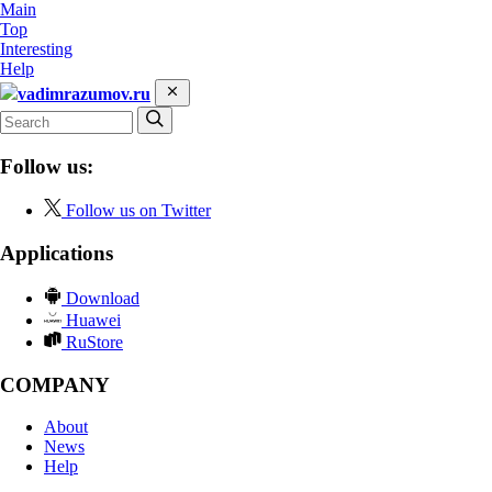
Main
Top
Interesting
Help
vadimrazumov.ru
Follow us:
Follow us on Twitter
Applications
Download
Huawei
RuStore
COMPANY
About
News
Help