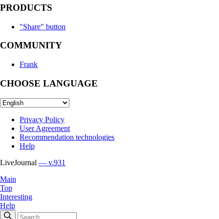
PRODUCTS
"Share" button
COMMUNITY
Frank
CHOOSE LANGUAGE
Privacy Policy
User Agreement
Recommendation technologies
Help
LiveJournal
— v.931
Main
Top
Interesting
Help