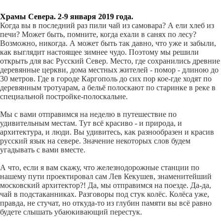
Храмы Севера. 2-9 января 2019 года.
Когда вы в последний раз пили чай из самовара? А ели хлеб из
печи? Может быть, помните, когда ехали в санях по лесу?
Возможно, никогда. А может быть так давно, что уже и забыли,
как выглядит настоящее зимнее чудо. Поэтому мы решили
открыть для вас Русский Север. Место, где сохранились древние
деревянные церкви, дома местных жителей - помор - длиною до
30 метров. Где в городе Каргополь до сих пор кое-где ходят по
деревянным тротуарам, а бельё полоскают по старинке в реке в
специальной постройке-полоскальне.
Мы с вами отправимся на неделю в путешествие по
удивительным местам. Тут всё красиво - и природа, и
архитектура, и люди. Вы удивитесь, как разнообразен и красив
русский язык на севере. Значение некоторых слов будем
угадывать с вами вместе.
А что, если я вам скажу, что железнодорожные станции по
нашему пути проектировал сам Лев Кекушев, знаменитейший
московский архитектор?! Да, мы отправимся на поезде. Да-да,
чай в подстаканниках. Разговоры под стук колёс. Колёса уже,
правда, не стучат, но откуда-то из глубин памяти вы всё равно
будете слышать убаюкивающий перестук.