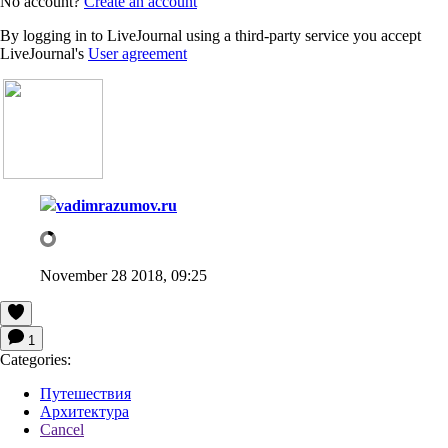
No account?
Create an account
By logging in to LiveJournal using a third-party service you accept
LiveJournal's
User agreement
vadimrazumov.ru
November 28 2018, 09:25
1
Categories:
Путешествия
Архитектура
Cancel