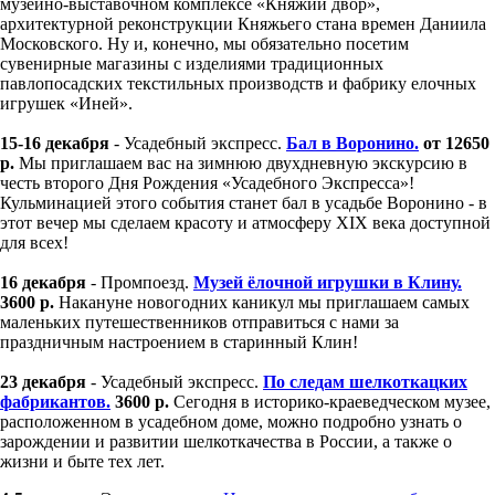
музейно-выставочном комплексе «Княжий двор»,
архитектурной реконструкции Княжьего стана времен Даниила
Московского. Ну и, конечно, мы обязательно посетим
сувенирные магазины с изделиями традиционных
павлопосадских текстильных производств и фабрику елочных
игрушек «Иней».
15-16 декабря
- Усадебный экспресс.
Бал в Воронино.
от 12650
р.
Мы приглашаем вас на зимнюю двухдневную экскурсию в
честь второго Дня Рождения «Усадебного Экспресса»!
Кульминацией этого события станет бал в усадьбе Воронино - в
этот вечер мы сделаем красоту и атмосферу XIX века доступной
для всех!
16 декабря
- Промпоезд.
Музей ёлочной игрушки в Клину.
3600 р.
Накануне новогодних каникул мы приглашаем самых
маленьких путешественников отправиться с нами за
праздничным настроением в старинный Клин!
23 декабря
- Усадебный экспресс.
По следам шелкоткацких
фабрикантов.
3600 р.
Сегодня в историко-краеведческом музее,
расположенном в усадебном доме, можно подробно узнать о
зарождении и развитии шелкоткачества в России, а также о
жизни и быте тех лет.