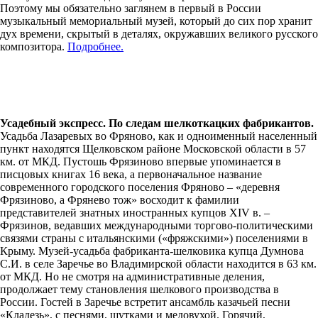
Поэтому мы обязательно заглянем в первый в России
музыкальный мемориальный музей, который до сих пор хранит
дух времени, скрытый в деталях, окружавших великого русского
композитора.
Подробнее.
Усадебный экспресс. По следам шелкоткацких фабрикантов.
Усадьба Лазаревых во Фряново, как и одноименный населенный
пункт находятся Щелковском районе Московской области в 57
км. от МКД. Пустошь Фрязиново впервые упоминается в
писцовых книгах 16 века, а первоначальное название
современного городского поселения Фряново – «деревня
Фрязиново, а Фрянево тож» восходит к фамилии
представителей знатных иностранных купцов XIV в. –
Фрязинов, ведавших международными торгово-политическими
связями страны с итальянскими («фряжскими») поселениями в
Крыму. Музей-усадьба фабриканта-шелковика купца Думнова
С.И. в селе Заречье во Владимирской области находится в 63 км.
от МКД. Но не смотря на административные деления,
продолжает тему становления шелкового производства в
России. Гостей в Заречье встретит ансамбль казачьей песни
«Кладезь», с песнями, шутками и медовухой. Горячий,