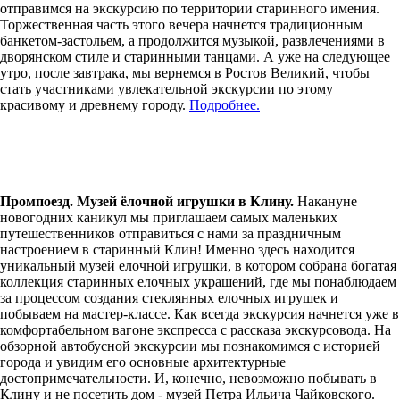
отправимся на экскурсию по территории старинного имения.
Торжественная часть этого вечера начнется традиционным
банкетом-застольем, а продолжится музыкой, развлечениями в
дворянском стиле и старинными танцами. А уже на следующее
утро, после завтрака, мы вернемся в Ростов Великий, чтобы
стать участниками увлекательной экскурсии по этому
красивому и древнему городу.
Подробнее.
Промпоезд. Музей ёлочной игрушки в Клину.
Накануне
новогодних каникул мы приглашаем самых маленьких
путешественников отправиться с нами за праздничным
настроением в старинный Клин! Именно здесь находится
уникальный музей елочной игрушки, в котором собрана богатая
коллекция старинных елочных украшений, где мы понаблюдаем
за процессом создания стеклянных елочных игрушек и
побываем на мастер-классе. Как всегда экскурсия начнется уже в
комфортабельном вагоне экспресса с рассказа экскурсовода. На
обзорной автобусной экскурсии мы познакомимся с историей
города и увидим его основные архитектурные
достопримечательности. И, конечно, невозможно побывать в
Клину и не посетить дом - музей Петра Ильича Чайковского.