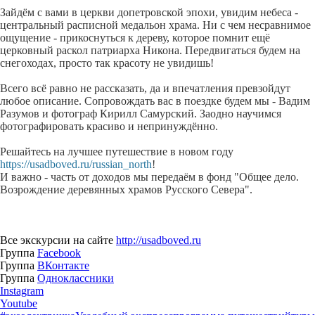
Зайдём с вами в церкви допетровской эпохи, увидим небеса -
центральный расписной медальон храма. Ни с чем несравнимое
ощущение - прикоснуться к дереву, которое помнит ещё
церковный раскол патриарха Никона. Передвигаться будем на
снегоходах, просто так красоту не увидишь!
Всего всё равно не рассказать, да и впечатления превзойдут
любое описание. Сопровождать вас в поездке будем мы - Вадим
Разумов и фотограф Кирилл Самурский. Заодно научимся
фотографировать красиво и непринуждённо.
Решайтесь на лучшее путешествие в новом году
https://usadboved.ru/russian_north
!
И важно - часть от доходов мы передаём в фонд "Общее дело.
Возрождение деревянных храмов Русского Севера".
Все экскурсии на сайте
http://usadboved.ru
Группа
Facebook
Группа
ВКонтакте
Группа
Одноклассники
Instagram
Youtube