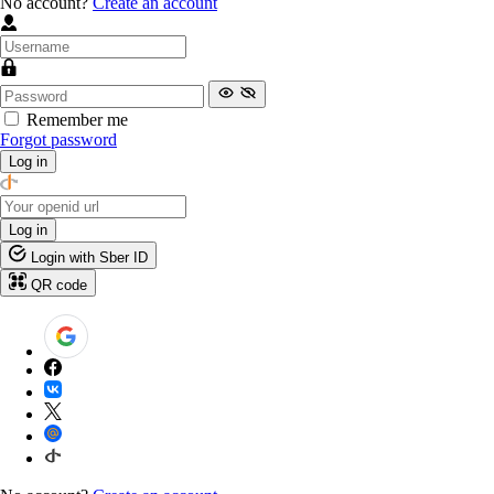
No account?
Create an account
Remember me
Forgot password
Log in
Log in
Login with Sber ID
QR code