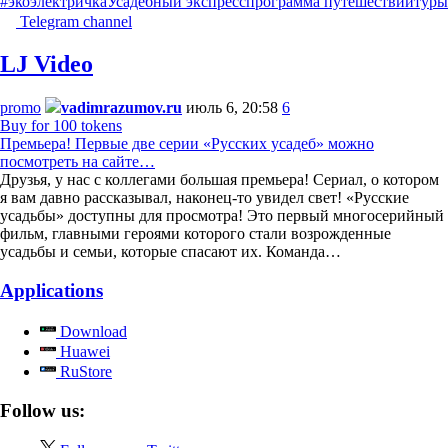
#экоэлектричка
Усадебный экспресс
программа путешествий
туры
Telegram channel
LJ Video
promo
vadimrazumov.ru
июль 6, 20:58
6
Buy for 100 tokens
Премьера! Первые две серии «Русских усадеб» можно
посмотреть на сайте…
Друзья, у нас с коллегами большая премьера! Сериал, о котором
я вам давно рассказывал, наконец-то увидел свет! «Русские
усадьбы» доступны для просмотра! Это первый многосерийный
фильм, главными героями которого стали возрожденные
усадьбы и семьи, которые спасают их. Команда…
Applications
Download
Huawei
RuStore
Follow us: