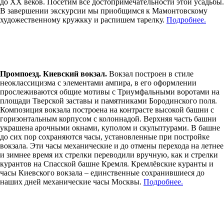
до XX веков. Посетим все достопримечательности этой усадьбы.
В завершении экскурсии мы приобщимся к Мамонтовскому
художественному кружкку и распишем тарелку.
Подробнее.
Промпоезд. Киевский вокзал.
Вокзал построен в стиле
неоклассицизма с элементами ампира, в его оформлении
прослеживаются общие мотивы с Триумфальными воротами на
площади Тверской заставы и памятниками Бородинского поля.
Композиция вокзала построена на контрасте высокой башни с
горизонтальным корпусом с колоннадой. Верхняя часть башни
украшена арочными окнами, куполом и скульптурами. В башне
до сих пор сохраняются часы, установленные при постройке
вокзала. Эти часы механические и до отмены перехода на летнее
и зимнее время их стрелки переводили вручную, как и стрелки
курантов на Спасской башне Кремля. Кремлёвские куранты и
часы Киевского вокзала – единственные сохранившиеся до
наших дней механические часы Москвы.
Подробнее.