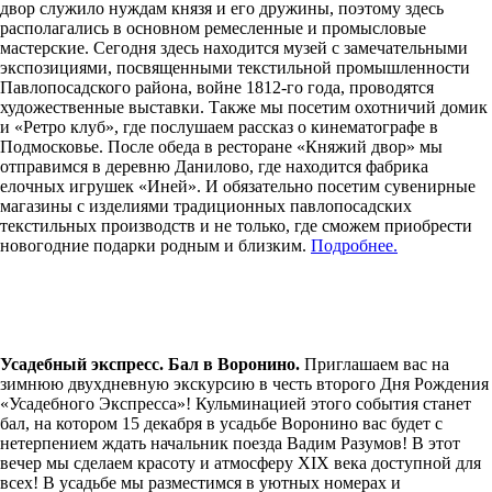
двор служило нуждам князя и его дружины, поэтому здесь
располагались в основном ремесленные и промысловые
мастерские. Сегодня здесь находится музей с замечательными
экспозициями, посвященными текстильной промышленности
Павлопосадского района, войне 1812-го года, проводятся
художественные выставки. Также мы посетим охотничий домик
и «Ретро клуб», где послушаем рассказ о кинематографе в
Подмосковье. После обеда в ресторане «Княжий двор» мы
отправимся в деревню Данилово, где находится фабрика
елочных игрушек «Иней». И обязательно посетим сувенирные
магазины с изделиями традиционных павлопосадских
текстильных производств и не только, где сможем приобрести
новогодние подарки родным и близким.
Подробнее.
Усадебный экспресс. Бал в Воронино.
Приглашаем вас на
зимнюю двухдневную экскурсию в честь второго Дня Рождения
«Усадебного Экспресса»! Кульминацией этого события станет
бал, на котором 15 декабря в усадьбе Воронино вас будет с
нетерпением ждать начальник поезда Вадим Разумов! В этот
вечер мы сделаем красоту и атмосферу XIX века доступной для
всех! В усадьбе мы разместимся в уютных номерах и