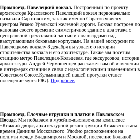
Промпоезд. Павелецкий вокзал.
Построенный по проекту
архитектора Красовского Павелецкий вокзал первоначально
называли Саратовским, так как именно Саратов являлся
центром Рязано-Уральской железной дороги. Вокзал построен по
канонам своего времени: симметричное здание в два этажа с
центральной трёхэтажной частью и с мансардами над
выступающими боковыми корпусами. На нашей экскурсии по
Павелецкому вокзалу 8 декабря вы узнаете о истории
строительства вокзала и его архитектуре. Также мы посетим
станцию метро Павелецкая-Кольцевая, где экскурсовод, историк
архитектуры Андрей Чермошенцев расскажет вам об изменении
в интерьерах станции в связи с идеологическими изменениями в
Советском Союзе.Кульминацией нашей прогулки станет
посещение музея РЖД.
Подробнее.
Промпоезд. Ёлочные игрушки и платки в Павловском
Посаде.
Мы побываем в музейно-выставочном комплексе
«Княжий двор», архитектурной реконструкции Княжьего стана
времен Даниила Московского. Удобно расположенное на
полпути между Владимиром и Москвой, поселение Большой