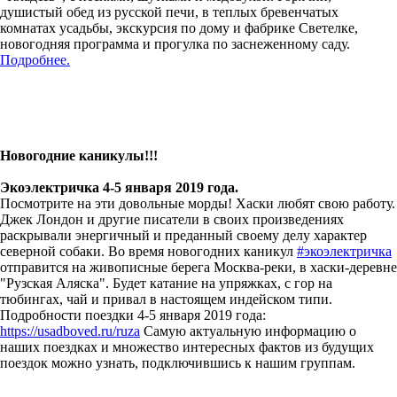
душистый обед из русской печи, в теплых бревенчатых
комнатах усадьбы, экскурсия по дому и фабрике Светелке,
новогодняя программа и прогулка по заснеженному саду.
Подробнее.
Новогодние каникулы!!!
Экоэлектричка 4-5 января 2019 года.
Посмотрите на эти довольные морды! Хаски любят свою работу.
Джек Лондон и другие писатели в своих произведениях
раскрывали энергичный и преданный своему делу характер
северной собаки. Во время новогодних каникул
#экоэлектричка
отправится на живописные берега Москва-реки, в хаски-деревне
"Рузская Аляска". Будет катание на упряжках, с гор на
тюбингах, чай и привал в настоящем индейском типи.
Подробности поездки 4-5 января 2019 года:
https://usadboved.ru/ruza
Самую актуальную информацию о
наших поездках и множество интересных фактов из будущих
поездок можно узнать, подключившись к нашим группам.