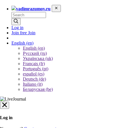
vadimrazumov.ru
Log in
Join free
Join
English
(en)
English (en)
Русский (ru)
Українська (uk)
Français (fr)
Português (pt)
español (es)
Deutsch (de)
Italiano (it)
Беларуская (be)
Log in