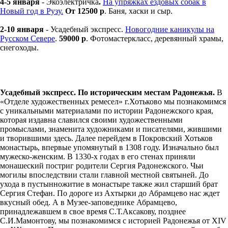
4-5 января
- Экоэлектричка
.
На упряжках ездовых собак в
Новый год в Рузу.
От 12500 р
. Баня, хаски и сыр.
2-10 января
- Усадебный экспресс.
Новогодние каникулы на
Русском Севере
.
59000 р
. Фотомастеркласс, деревянный храмы,
снегоходы.
Усадебный экспресс. По историческим местам Радонежья.
В
«Отделе художественных ремесел» г.Хотьково мы познакомимся
с уникальными материалами по истории Радонежского края,
которая издавна славился своими художественными
промыслами, знаменита художниками и писателями, жившими
и творившими здесь. Далее перейдем в Покровский Хотьков
монастырь, впервые упомянутый в 1308 году. Изначально был
мужеско-женским. В 1330-х годах в его стенах приняли
монашеский постриг родители Сергия Радонежского. Чьи
могилы впоследствии стали главной местной святыней. До
ухода в пустынножитие в монастыре также жил старший брат
Сергия Стефан. По дороге из Ахтырки до Абрамцево нас ждет
вкусный обед. А в Музее-заповеднике Абрамцево,
принадлежавшем в свое время С.Т.Аксакову, позднее
С.И.Мамонтову, мы познакомимся с историей Радонежья от XIV