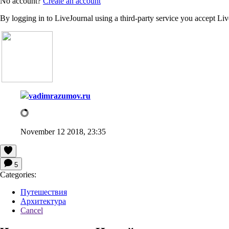
No account?
Create an account
By logging in to LiveJournal using a third-party service you accept Li
vadimrazumov.ru
November 12 2018, 23:35
5
Categories:
Путешествия
Архитектура
Cancel