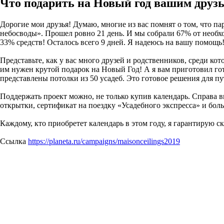
Что подарить на Новый год вашим друз
Дорогие мои друзья! Думаю, многие из вас помнят о том, что па
небосводы». Прошел ровно 21 день. И мы собрали 67% от необх
33% средств! Осталось всего 9 дней. Я надеюсь на вашу помощь
Представьте, как у вас много друзей и родственников, среди к
им нужен крутой подарок на Новый Год! А я вам приготовил гот
представлены потолки из 50 усадеб. Это готовое решения для п
Поддержать проект можно, не только купив календарь. Справа в
открытки, сертификат на поездку «Усадебного экспресса» и бо
Каждому, кто приобретет календарь в этом году, я гарантирую 
Ссылка
https://planeta.ru/campaigns/maisonceilings2019