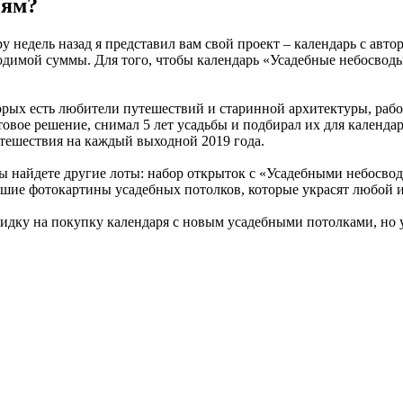
ьям?
ру недель назад я представил вам свой проект – календарь с ав
одимой суммы. Для того, чтобы календарь «Усадебные небосводы
!
оторых есть любители путешествий и старинной архитектуры, раб
овое решение, снимал 5 лет усадьбы и подбирал их для календар
утешествия на каждый выходной 2019 года.
ы найдете другие лоты: набор открыток с «Усадебными небосвод
льшие фотокартины усадебных потолков, которые украсят любой 
скидку на покупку календаря с новым усадебными потолками, но