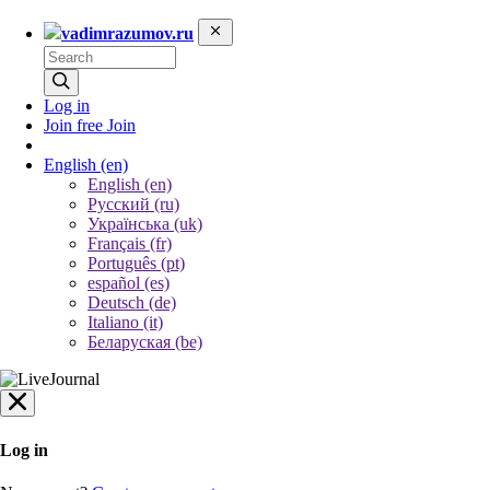
vadimrazumov.ru
Log in
Join free
Join
English
(en)
English (en)
Русский (ru)
Українська (uk)
Français (fr)
Português (pt)
español (es)
Deutsch (de)
Italiano (it)
Беларуская (be)
Log in