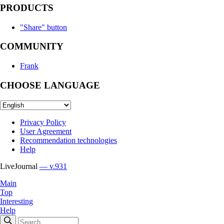
PRODUCTS
"Share" button
COMMUNITY
Frank
CHOOSE LANGUAGE
Privacy Policy
User Agreement
Recommendation technologies
Help
LiveJournal
— v.931
Main
Top
Interesting
Help