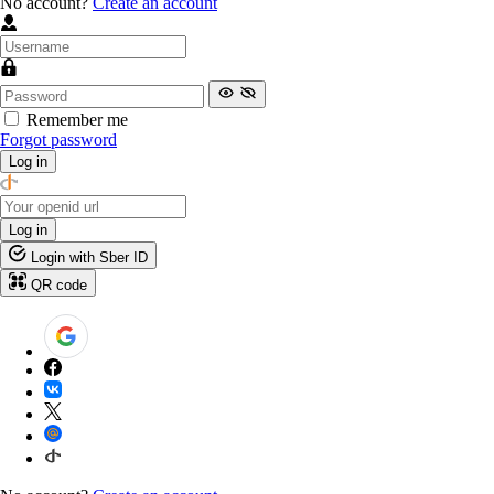
No account?
Create an account
Remember me
Forgot password
Log in
Log in
Login with Sber ID
QR code