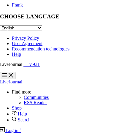
Frank
CHOOSE LANGUAGE
Privacy Policy
User Agreement
Recommendation technologies
Help
LiveJournal
— v.931
?
?
LiveJournal
Find more
Communities
RSS Reader
Shop
Help
Search
Log in
`