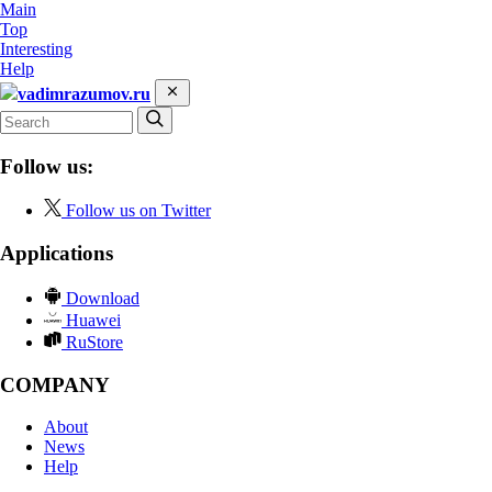
Main
Top
Interesting
Help
vadimrazumov.ru
Follow us:
Follow us on Twitter
Applications
Download
Huawei
RuStore
COMPANY
About
News
Help