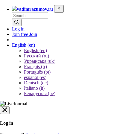
vadimrazumov.ru
Log in
Join free
Join
English
(en)
English (en)
Русский (ru)
Українська (uk)
Français (fr)
Português (pt)
español (es)
Deutsch (de)
Italiano (it)
Беларуская (be)
Log in