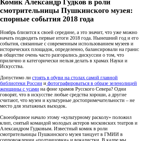
Комик Александр Гудков в роли
смотрительницы Пушкинского музея:
спорные события 2018 года
Ноябрь близится к своей середине, а это значит, что уже можно
начать подводить первые итоги 2018 года. Нынешний год и его
события, связанные с современным использованием музеев и
исторических площадок, определенно, балансировали на грани:
в обществе очень часто разгорались дискуссии о том, что
прилично и категорически нельзя делать в храмах Науки и
Искусства.
Допустимо ли
стоять в обуви на столах самой главной
библиотеки России
и
фотографироваться в образе зеленолицей
женщины с усами
на фоне храмов Русского Севера? Одни
говорят, что в искусстве любые средства хороши, а другие
считают, что музеи и культурные достопримечательности – не
место для эпатажных выходок.
Своеобразное начало этому «культурному расколу» положил
клип, снятый командой молодых актеров московских театров и
Александром Гудковым. Известный комик в роли
смотрительницы Пушкинского музея танцует в ГМИИ в
сопровождении «подтанцовки» и вокалистки. В кадре мы