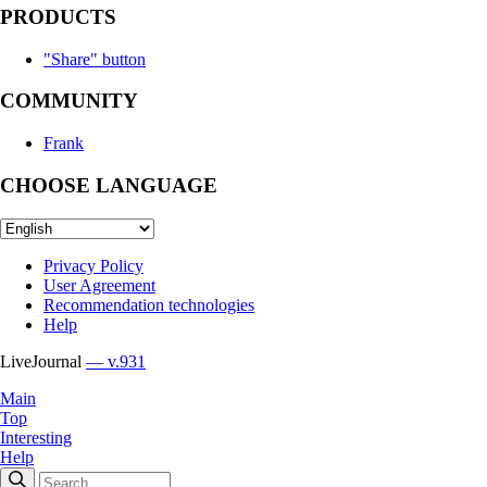
PRODUCTS
"Share" button
COMMUNITY
Frank
CHOOSE LANGUAGE
Privacy Policy
User Agreement
Recommendation technologies
Help
LiveJournal
— v.931
Main
Top
Interesting
Help