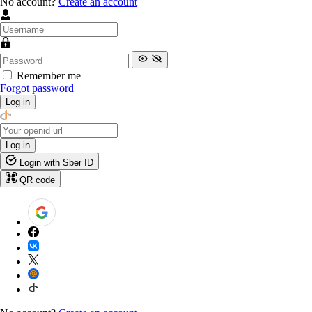
No account?
Create an account
Remember me
Forgot password
Log in
Log in
Login with Sber ID
QR code