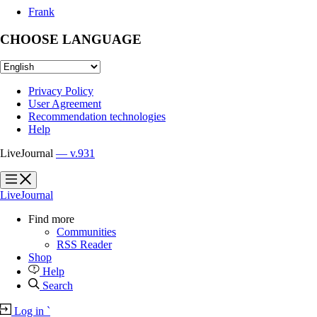
Frank
CHOOSE LANGUAGE
Privacy Policy
User Agreement
Recommendation technologies
Help
LiveJournal
— v.931
?
?
LiveJournal
Find more
Communities
RSS Reader
Shop
Help
Search
Log in
`