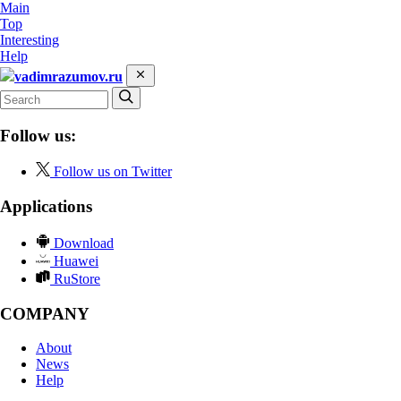
Main
Top
Interesting
Help
vadimrazumov.ru
Follow us:
Follow us on Twitter
Applications
Download
Huawei
RuStore
COMPANY
About
News
Help