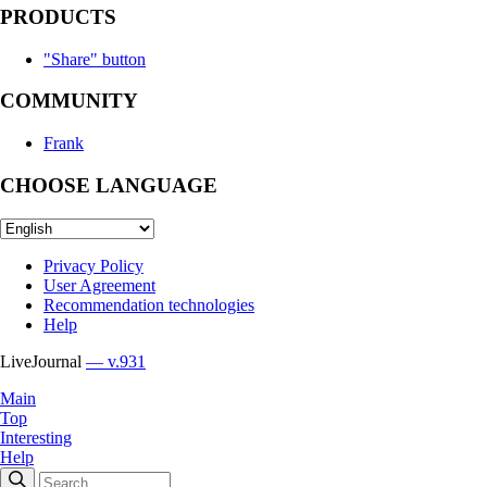
PRODUCTS
"Share" button
COMMUNITY
Frank
CHOOSE LANGUAGE
Privacy Policy
User Agreement
Recommendation technologies
Help
LiveJournal
— v.931
Main
Top
Interesting
Help