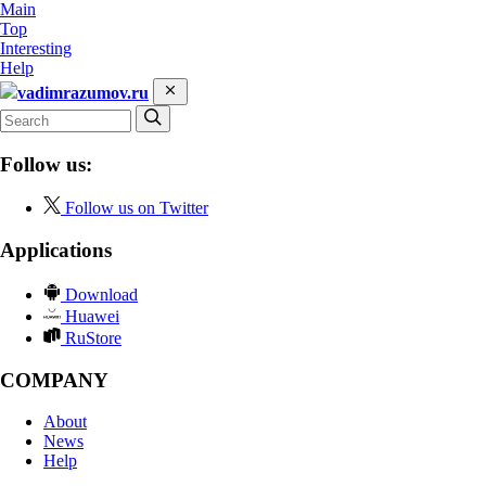
Main
Top
Interesting
Help
vadimrazumov.ru
Follow us:
Follow us on Twitter
Applications
Download
Huawei
RuStore
COMPANY
About
News
Help