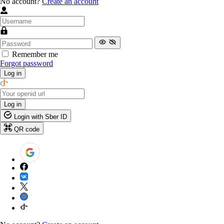
No account?
Create an account
Remember me
Forgot password
Log in
Log in
Login with Sber ID
QR code