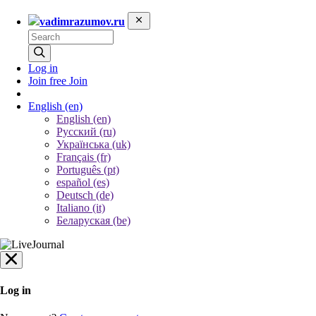
vadimrazumov.ru
Log in
Join free
Join
English
(en)
English (en)
Русский (ru)
Українська (uk)
Français (fr)
Português (pt)
español (es)
Deutsch (de)
Italiano (it)
Беларуская (be)
Log in