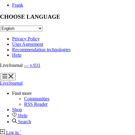
Frank
CHOOSE LANGUAGE
Privacy Policy
User Agreement
Recommendation technologies
Help
LiveJournal
— v.931
?
?
LiveJournal
Find more
Communities
RSS Reader
Shop
Help
Search
Log in
`