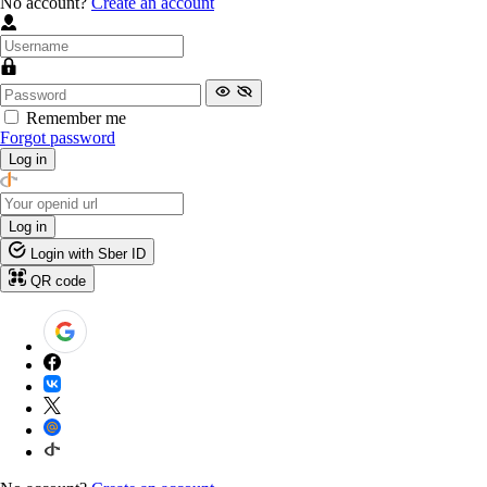
No account?
Create an account
Remember me
Forgot password
Log in
Log in
Login with Sber ID
QR code