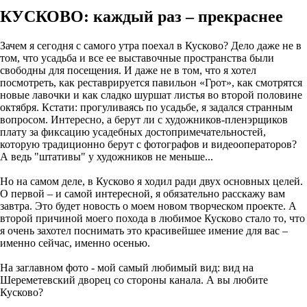
КУСКОВО: каждый раз – прекраснее
Зачем я сегодня с самого утра поехал в Кусково? Дело даже не в
том, что усадьба и все ее выставочные пространства были
свободны для посещения. И даже не в том, что я хотел
посмотреть, как реставрируется павильон «Грот», как смотрятся
новые лавочки и как сладко шуршат листья во второй половине
октября. Кстати: прогуливаясь по усадьбе, я задался странным
вопросом. Интересно, а берут ли с художников-пленэрщиков
плату за фиксацию усадебных достопримечательностей,
которую традиционно берут с фотографов и видеооператоров?
А ведь "штативы" у художников не меньше...
Но на самом деле, в Кусково я ходил ради двух основных целей.
О первой – и самой интересной, я обязательно расскажу вам
завтра. Это будет новость о моем новом творческом проекте. А
второй причиной моего похода в любимое Кусково стало то, что
я очень захотел поснимать это красивейшее имение для вас –
именно сейчас, именно осенью.
На заглавном фото - мой самый любимый вид: вид на
Шереметевский дворец со стороны канала. А вы любите
Кусково?