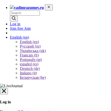
vadimrazumov.ru
Log in
Join free
Join
English
(en)
English (en)
Русский (ru)
Українська (uk)
Français (fr)
Português (pt)
español (es)
Deutsch (de)
Italiano (it)
Беларуская (be)
Log in