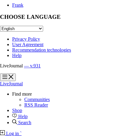
Frank
CHOOSE LANGUAGE
Privacy Policy
User Agreement
Recommendation technologies
Help
LiveJournal
— v.931
?
?
LiveJournal
Find more
Communities
RSS Reader
Shop
Help
Search
Log in
`