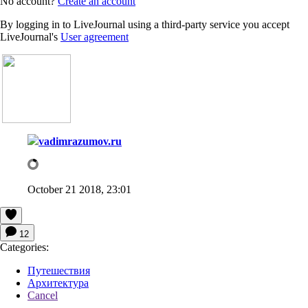
No account?
Create an account
By logging in to LiveJournal using a third-party service you accept
LiveJournal's
User agreement
vadimrazumov.ru
October 21 2018, 23:01
12
Categories:
Путешествия
Архитектура
Cancel