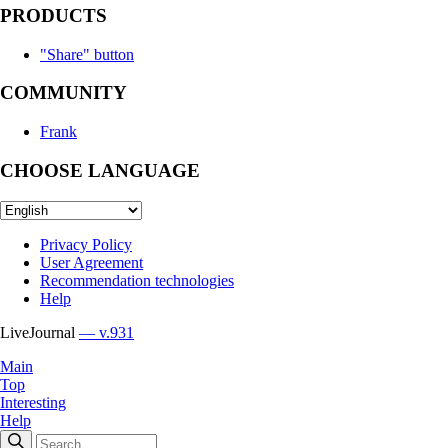
PRODUCTS
"Share" button
COMMUNITY
Frank
CHOOSE LANGUAGE
Privacy Policy
User Agreement
Recommendation technologies
Help
LiveJournal
— v.931
Main
Top
Interesting
Help