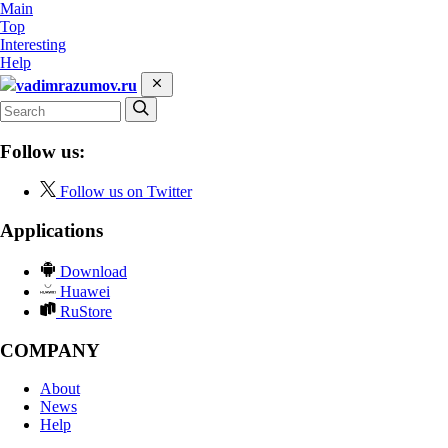
Main
Top
Interesting
Help
vadimrazumov.ru
Follow us:
Follow us on Twitter
Applications
Download
Huawei
RuStore
COMPANY
About
News
Help