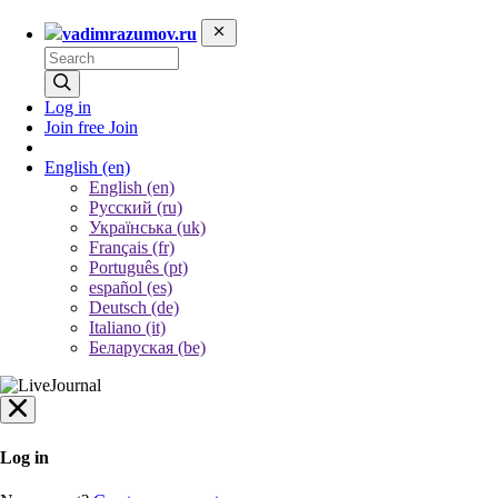
vadimrazumov.ru
Log in
Join free
Join
English
(en)
English (en)
Русский (ru)
Українська (uk)
Français (fr)
Português (pt)
español (es)
Deutsch (de)
Italiano (it)
Беларуская (be)
Log in