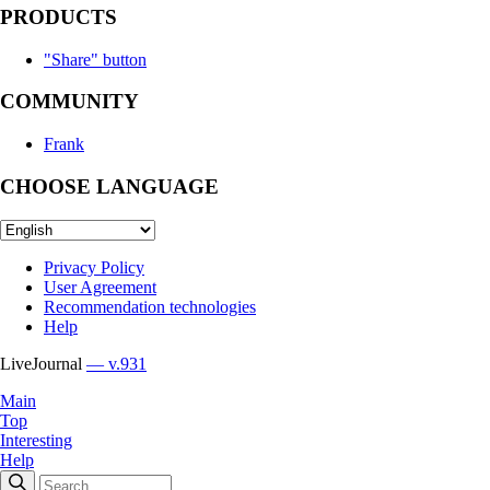
PRODUCTS
"Share" button
COMMUNITY
Frank
CHOOSE LANGUAGE
Privacy Policy
User Agreement
Recommendation technologies
Help
LiveJournal
— v.931
Main
Top
Interesting
Help