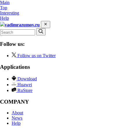
Main
Top
Interesting
Help
vadimrazumov.ru
Follow us:
Follow us on Twitter
Applications
Download
Huawei
RuStore
COMPANY
About
News
Help