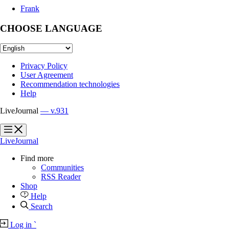
Frank
CHOOSE LANGUAGE
Privacy Policy
User Agreement
Recommendation technologies
Help
LiveJournal
— v.931
?
?
LiveJournal
Find more
Communities
RSS Reader
Shop
Help
Search
Log in
`