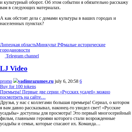
и культурный оборот. Об этом событии я обязательно расскажу
вам в следующих материалах.
А как обстоят дела с домами культуры в ваших городах и
населенных пунктах?
Липецкая область
Минкульт РФ
малые исторические
города
новости
Telegram channel
LJ Video
promo
vadimrazumov.ru
july 6, 20:58
6
Buy for 100 tokens
Премьера! Первые две серии «Русских усадеб» можно
посмотреть на сайте…
Друзья, у нас с коллегами большая премьера! Сериал, о котором
я вам давно рассказывал, наконец-то увидел свет! «Русские
усадьбы» доступны для просмотра! Это первый многосерийный
фильм, главными героями которого стали возрожденные
усадьбы и семьи, которые спасают их. Команда…