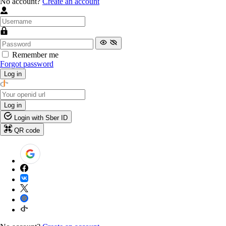
No account?
Create an account
Remember me
Forgot password
Log in
Log in
Login with Sber ID
QR code