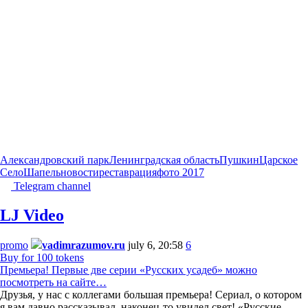
Александровский парк
Ленинградская область
Пушкин
Царское
Село
Шапель
новости
реставрация
фото 2017
Telegram channel
LJ Video
promo
vadimrazumov.ru
july 6, 20:58
6
Buy for 100 tokens
Премьера! Первые две серии «Русских усадеб» можно
посмотреть на сайте…
Друзья, у нас с коллегами большая премьера! Сериал, о котором
я вам давно рассказывал, наконец-то увидел свет! «Русские