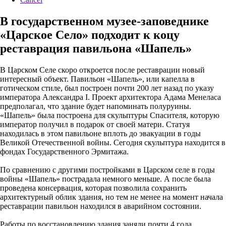
В государственном музее-заповеднике
«Царское Cело» подходит к коцу
реставрация павильона «Шапель»
В Царском Селе скоро откроется после реставрации новый
интересный объект. Павильон «Шапель», или капелла в
готическом стиле, был построен почти 200 лет назад по указу
императора Александра I. Проект архитектора Адама Менеласа
предполагал, что здание будет напоминать полуруины.
«Шапель» была построена для скульптуры Спасителя, которую
император получил в подарок от своей матери. Статуя
находилась в этом павильоне вплоть до эвакуации в годы
Великой Отечественной войны. Сегодня скульптура находится в
фондах Государственного Эрмитажа.
По сравнению с другими постройками в Царском селе в годы
войны «Шапель» пострадала немного меньше. А после была
проведена консервация, которая позволила сохранить
архитектурный облик здания, но тем не менее на момент начала
реставрации павильон находился в аварийном состоянии.
Работы по восстановлению здания заняли почти 4 года.