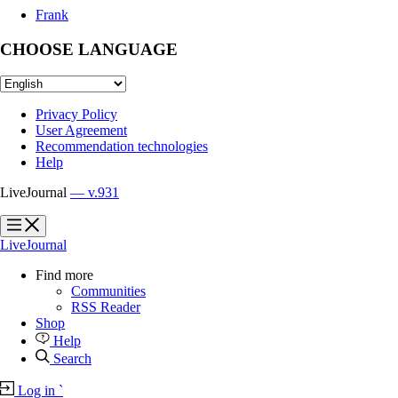
Frank
CHOOSE LANGUAGE
Privacy Policy
User Agreement
Recommendation technologies
Help
LiveJournal
— v.931
?
?
LiveJournal
Find more
Communities
RSS Reader
Shop
Help
Search
Log in
`