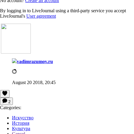
No account?
Create an account
By logging in to LiveJournal using a third-party service you accept
LiveJournal's
User agreement
vadimrazumov.ru
August 20 2018, 20:45
2
Categories:
Искусство
История
Культура
Cancel