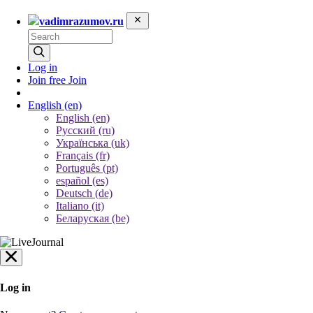
vadimrazumov.ru
Log in
Join free
Join
English
(en)
English (en)
Русский (ru)
Українська (uk)
Français (fr)
Português (pt)
español (es)
Deutsch (de)
Italiano (it)
Беларуская (be)
Log in