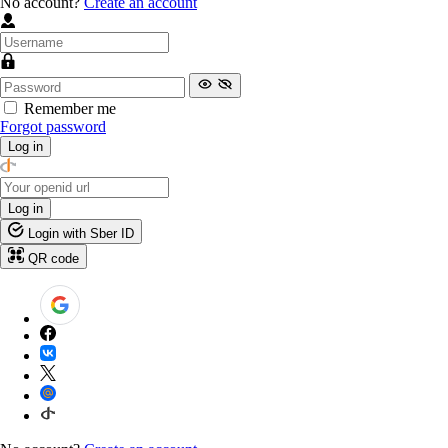
No account?
Create an account
Remember me
Forgot password
Log in
Log in
Login with Sber ID
QR code