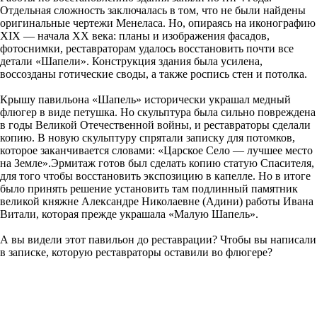
Отдельная сложность заключалась в том, что не были найдены
оригинальные чертежи Менеласа. Но, опираясь на иконографию
XIX — начала ХХ века: планы и изображения фасадов,
фотоснимки, реставраторам удалось восстановить почти все
детали «Шапели». Конструкция здания была усилена,
воссозданы готические своды, а также роспись стен и потолка.
Крышу павильона «Шапель» исторически украшал медный
флюгер в виде петушка. Но скульптура была сильно повреждена
в годы Великой Отечественной войны, и реставраторы сделали
копию. В новую скульптуру спрятали записку для потомков,
которое заканчивается словами: «Царское Село — лучшее место
на Земле».Эрмитаж готов был сделать копию статую Спасителя,
для того чтобы восстановить экспозицию в капелле. Но в итоге
было принять решение установить там подлинный памятник
великой княжне Александре Николаевне (Адини) работы Ивана
Витали, которая прежде украшала «Малую Шапель».
А вы видели этот павильон до реставрации? Чтобы вы написали
в записке, которую реставраторы оставили во флюгере?