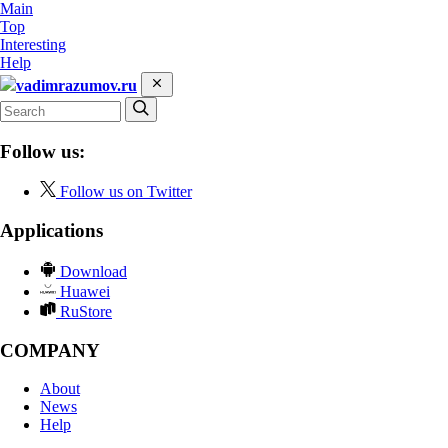
Main
Top
Interesting
Help
vadimrazumov.ru
Follow us:
Follow us on Twitter
Applications
Download
Huawei
RuStore
COMPANY
About
News
Help