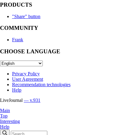
PRODUCTS
"Share" button
COMMUNITY
Frank
CHOOSE LANGUAGE
Privacy Policy
User Agreement
Recommendation technologies
Help
LiveJournal
— v.931
Main
Top
Interesting
Help