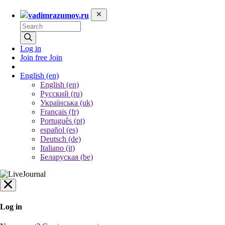
vadimrazumov.ru
Log in
Join free
Join
English
(en)
English (en)
Русский (ru)
Українська (uk)
Français (fr)
Português (pt)
español (es)
Deutsch (de)
Italiano (it)
Беларуская (be)
Log in