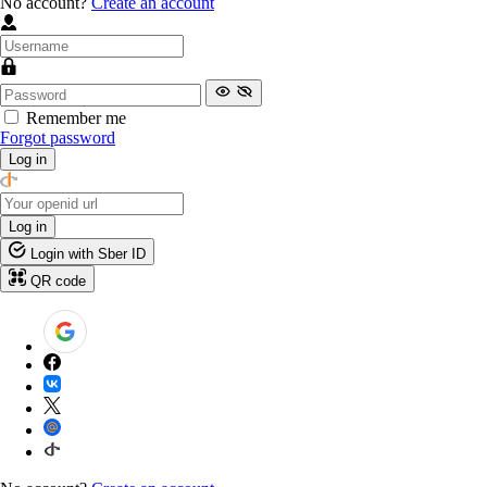
No account?
Create an account
Remember me
Forgot password
Log in
Log in
Login with Sber ID
QR code