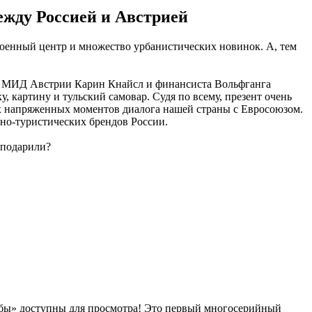
жду Россией и Австрией
троенный центр и множество урбанистических новинок. А, тем
вы МИД Австрии Карин Кнайсл и финансиста Вольфганга
 картину и тульский самовар. Судя по всему, презент очень
ых напряженных моментов диалога нашей страны с Евросоюзом.
рно-туристических брендов России.
 подарили?
садьбы» доступны для просмотра! Это первый многосерийный