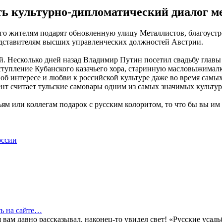
ь культурно-дипломатический диалог ме
и его жителям подарят обновленную улицу Металлистов, благоус
редставителям высших управленческих должностей Австрии.
й. Несколько дней назад Владимир Путин посетил свадьбу гла
упление Кубанского казачьего хора, старинную масловыжималку,
об интересе и любви к российской культуре даже во время сам
ент считает тульские самовары одним из самых значимых культу
ьям или коллегам подарок с русским колоритом, то что бы вы им
оссии
ть на сайте…
м я вам давно рассказывал, наконец-то увидел свет! «Русские у