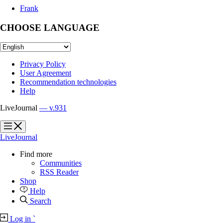
Frank
CHOOSE LANGUAGE
Privacy Policy
User Agreement
Recommendation technologies
Help
LiveJournal
— v.931
?
?
LiveJournal
Find more
Communities
RSS Reader
Shop
Help
Search
Log in
`