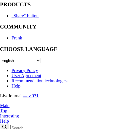
PRODUCTS
"Share" button
COMMUNITY
Frank
CHOOSE LANGUAGE
Privacy Policy
User Agreement
Recommendation technologies
Help
LiveJournal
— v.931
Main
Top
Interesting
Help