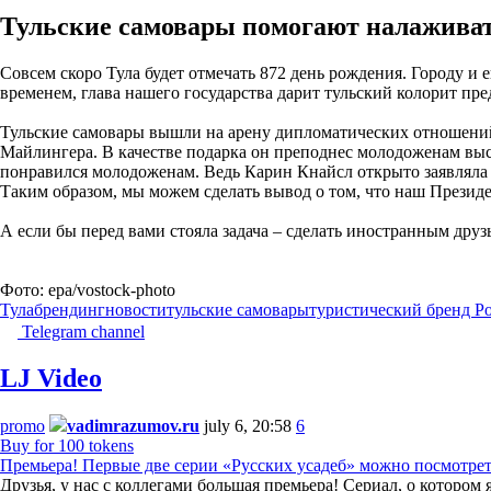
Тульские самовары помогают налаживат
Совсем скоро Тула будет отмечать 872 день рождения. Городу 
временем, глава нашего государства дарит тульский колорит п
Тульские самовары вышли на арену дипломатических отношени
Майлингера. В качестве подарка он преподнес молодоженам выст
понравился молодоженам. Ведь Карин Кнайсл открыто заявляла 
Таким образом, мы можем сделать вывод о том, что наш Презид
А если бы перед вами стояла задача – сделать иностранным друз
Фото: epa/vostock-photo
Тула
брендинг
новости
тульские самовары
туристический бренд Р
Telegram channel
LJ Video
promo
vadimrazumov.ru
july 6, 20:58
6
Buy for 100 tokens
Премьера! Первые две серии «Русских усадеб» можно посмотре
Друзья, у нас с коллегами большая премьера! Сериал, о которо