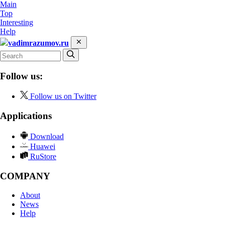
Main
Top
Interesting
Help
vadimrazumov.ru
Follow us:
Follow us on Twitter
Applications
Download
Huawei
RuStore
COMPANY
About
News
Help