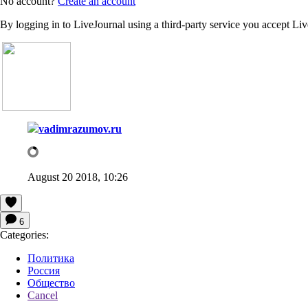
No account?
Create an account
By logging in to LiveJournal using a third-party service you accept Li
vadimrazumov.ru
August 20 2018, 10:26
6
Categories:
Политика
Россия
Общество
Cancel