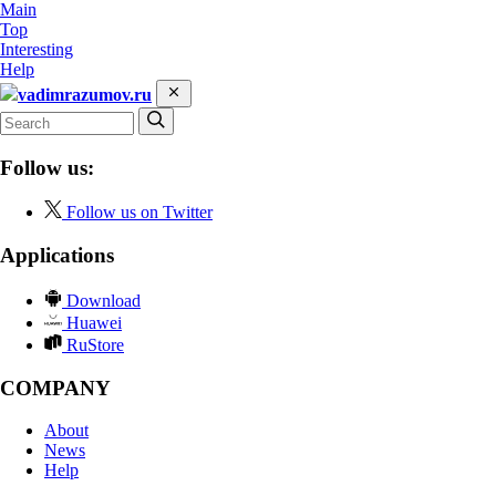
Main
Top
Interesting
Help
vadimrazumov.ru
Follow us:
Follow us on Twitter
Applications
Download
Huawei
RuStore
COMPANY
About
News
Help