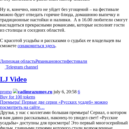
Ну и, конечно, никто не уйдет без угощений – на фестивале
можно будет отведать горячие блюда, домашнюю выпечку и
традиционные настойки и наливки. А в 16.00 любители смогут
насладиться прекрасными романсами, которые исполнят гости
из столицы и соседних областей.
С красотой усадьбы и рассказами о судьбах ее владельцев вы
сможете
ознакомиться здесь
.
Липецкая область
Рязанка
новости
фестивали
Telegram channel
LJ Video
promo
vadimrazumov.ru
july 6, 20:58
6
Buy for 100 tokens
Премьера! Первые две серии «Русских усадеб» можно
посмотреть на сайте…
Друзья, у нас с коллегами большая премьера! Сериал, о котором
я вам давно рассказывал, наконец-то увидел свет! «Русские
усадьбы» доступны для просмотра! Это первый многосерийный
фильм, главными героями которого стали возрожденные