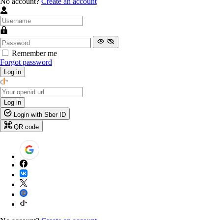
No account?
Create an account
Remember me
Forgot password
Log in
Log in
Login with Sber ID
QR code