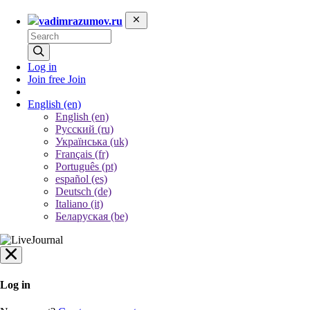
vadimrazumov.ru
Log in
Join free
Join
English
(en)
English (en)
Русский (ru)
Українська (uk)
Français (fr)
Português (pt)
español (es)
Deutsch (de)
Italiano (it)
Беларуская (be)
Log in