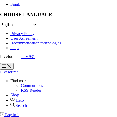
Frank
CHOOSE LANGUAGE
Privacy Policy
User Agreement
Recommendation technologies
Help
LiveJournal
— v.931
?
?
LiveJournal
Find more
Communities
RSS Reader
Shop
Help
Search
Log in
`