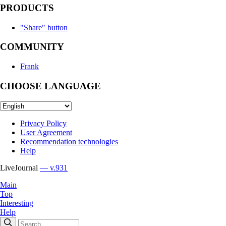
PRODUCTS
"Share" button
COMMUNITY
Frank
CHOOSE LANGUAGE
Privacy Policy
User Agreement
Recommendation technologies
Help
LiveJournal
— v.931
Main
Top
Interesting
Help