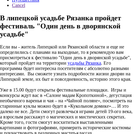
Cancel
В липецкой усадьбе Рязанка пройдет
фестиваль "Один день в дворянской
усадьбе"
Если вы - житель Липецкой или Рязанской области и еще не
определились с планами на выходные, то я рекомендую вам
присмотреться к фестивалю "Один день в дворянской усадьбе",
который пройдет на территории
усадьбы Рязанка
. Его
программа будет интересна посетителям с абсолютно разными
интересами. Вы сможете узнать подробности жизни дворян на
Липецкой земле, их быт и повседневность, историю этого края.
Уже в 15.00 будут открыты фестивальные площадки. Игры и
конкурсы ждут вас в «Салоне мадам Кропоткиной», дегустация
необычного варенья и чая – на «Чайной поляне», посмотреть на
старинные куклы можно будет в «Кукольном домике»… И это
далеко не все. Дети смогут развлечься играми детей 19-ого века,
а взрослым расскажут о магических и мистических секретах.
Кроме того, гости смогут восхититься выставленными
картинами и фотографиями, примерить исторические костюмы
и поучаствовать в различных мастер-классах.