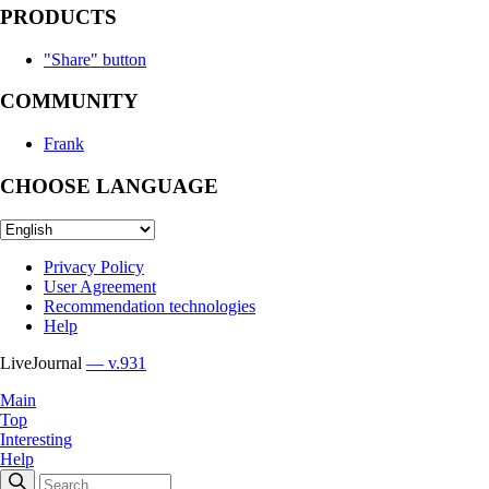
PRODUCTS
"Share" button
COMMUNITY
Frank
CHOOSE LANGUAGE
Privacy Policy
User Agreement
Recommendation technologies
Help
LiveJournal
— v.931
Main
Top
Interesting
Help