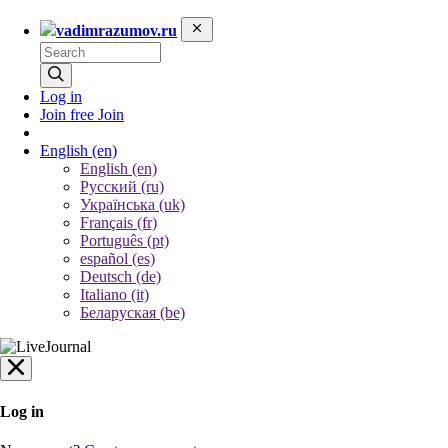
vadimrazumov.ru
Log in
Join free
Join
English
(en)
English (en)
Русский (ru)
Українська (uk)
Français (fr)
Português (pt)
español (es)
Deutsch (de)
Italiano (it)
Беларуская (be)
Log in