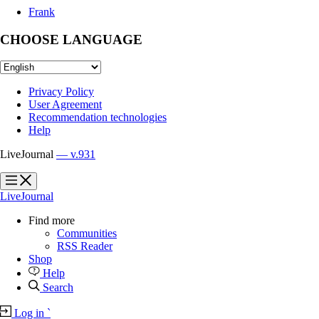
Frank
CHOOSE LANGUAGE
Privacy Policy
User Agreement
Recommendation technologies
Help
LiveJournal
— v.931
?
?
LiveJournal
Find more
Communities
RSS Reader
Shop
Help
Search
Log in
`