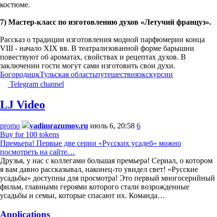
костюме.
7) Мастер-класс по изготовлению духов «Летучий француз».
Рассказ о традиции изготовления модной парфюмерии конца
VIII - начало XIX вв. В театрализованной форме барышни
повествуют об ароматах, свойствах и рецептах духов. В
заключении гости могут сами изготовить свои духи.
Богородицк
Тульская область
путешествия
экскурсии
Telegram channel
LJ Video
promo
vadimrazumov.ru
июль 6, 20:58
6
Buy for 100 tokens
Премьера! Первые две серии «Русских усадеб» можно
посмотреть на сайте…
Друзья, у нас с коллегами большая премьера! Сериал, о котором
я вам давно рассказывал, наконец-то увидел свет! «Русские
усадьбы» доступны для просмотра! Это первый многосерийный
фильм, главными героями которого стали возрожденные
усадьбы и семьи, которые спасают их. Команда…
Applications