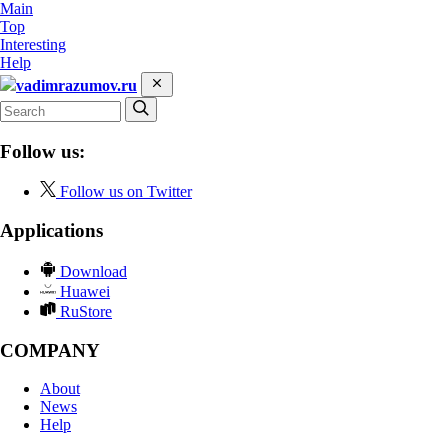
Main
Top
Interesting
Help
vadimrazumov.ru
Follow us:
Follow us on Twitter
Applications
Download
Huawei
RuStore
COMPANY
About
News
Help