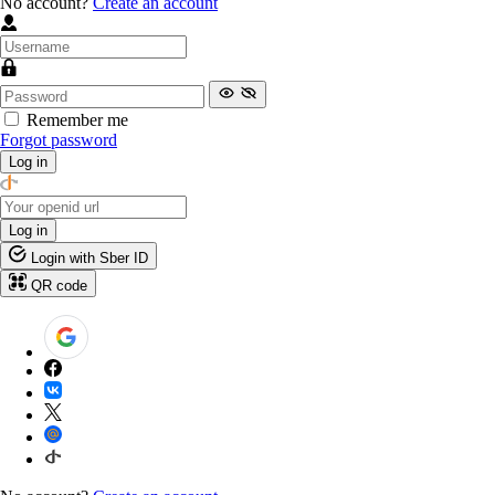
No account?
Create an account
Remember me
Forgot password
Log in
Log in
Login with Sber ID
QR code