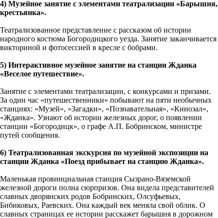
4) Музейное занятие с элементами театрализации «Барышня,
крестьянка».
Театрализованное представление с рассказом об истории
народного костюма Богородицкого уезда. Занятие заканчивается
викториной и фотосессией в кресле с бобрами.
5) Интерактивное музейное занятие на станции Жданка
«Веселое путешествие».
Занятие с элементами театрализации, с конкурсами и призами.
За один час «путешественники» побывают на пяти необычных
станциях: «Музей», «Загадки», «Познавательная», «Кинозал»,
«Жданка». Узнают об истории железных дорог, о появлении
станции «Богородицк», о графе А.П. Бобринском, министре
путей сообщения.
6) Театрализованная экскурсия по музейной экспозиции на
станции Жданка «Поезд прибывает на станцию Жданка».
Маленькая провинциальная станция Сызрано-Вяземской
железной дороги полна сюрпризов. Она видела представителей
славных дворянских родов Бобринских, Олсуфьевых,
Бибиковых, Раевских. Она каждый век меняла свой облик. О
славных страницах ее истории расскажет барышня в дорожном