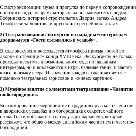
Осмотр экспозиции музея и прогулка по парку в сопровождении
опытного гида, во время которых вы познакомитесь с родом
Бобринских, историей строительства Дворца, затеях Андрея
Тимофеевича Болотова и других интереснейших фактах.
2) Театрализованная экскурсия по парадным интерьерам
дворца-музея «Гости съезжались в усадьбу».
В ходе экскурсии воссоздается атмосфера приема гостей во
дворце по традициям конца XVIII века. Экскурсанты не только
проходят весь путь церемониального хода по парадным
интерьерам, но и вовлекаются в игры, бальные танцы и мастер-
класс по языку веера. Назначение каждого зала поясняется с
помощью театральных зарисовок и «живых картинок».
3) Музейное занятие с элементами театрализации «Чаепитие
по-богородицки».
Костюмированное мероприятие о традициях русского чаепития
в дворянских усадьбах и о богородицких секретах чайного
стола. Гости побывают в гостях у двух барышень, которые
расскажут, что общего между английским чаепитием и чаем по-
богородицки.