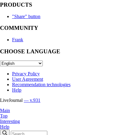
PRODUCTS
"Share" button
COMMUNITY
Frank
CHOOSE LANGUAGE
Privacy Policy
User Agreement
Recommendation technologies
Help
LiveJournal
— v.931
Main
Top
Interesting
Help