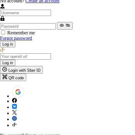
No account?
Create an account
Remember me
Forgot password
Log in
Log in
Login with Sber ID
QR code