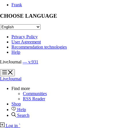
Frank
CHOOSE LANGUAGE
Privacy Policy
User Agreement
Recommendation technologies
Help
LiveJournal
— v.931
?
?
LiveJournal
Find more
Communities
RSS Reader
Shop
Help
Search
Log in
`