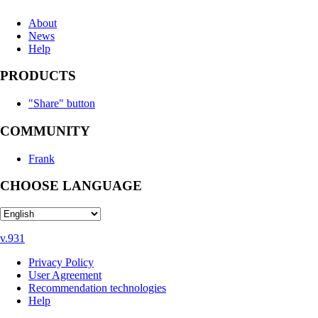
About
News
Help
PRODUCTS
"Share" button
COMMUNITY
Frank
CHOOSE LANGUAGE
v.931
Privacy Policy
User Agreement
Recommendation technologies
Help