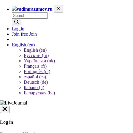
vadimrazumov.ru
Log in
Join free
Join
English
(en)
English (en)
Русский (ru)
Українська (uk)
Français (fr)
Português (pt)
español (es)
Deutsch (de)
Italiano (it)
Беларуская (be)
Log in