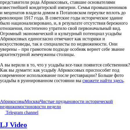
представители рода Абрикосовых, ставшие основателями
известнейшей кондитерской империи. Семья промышленников
и меценатов владела домом в Потаповском переулке вплоть до
революции 1917 года. В советские годы историческое здание
было национализировано, и, в результате отсутствия бережного
отношения, постепенно утратило свой первоначальный вид.
Огромный экономический и культурный потенциал усадьбы
Абрикосовых единогласно отмечают как историки и
искусствоведы, так и специалисты по недвижимости. Они
уверены – при грамотном подходе особняк вернет себе звание
архитектурной жемчужины столицы.
А вы верили в то, что у усадьбы все-таки появится собственник?
Как вы думаете: как усадьбу Абрикосовых приспособят под
современное использование после реставрации? Больше фото
усадьбы в руинированном состоянии вы
сможете найти здесь
.
Абрикосовы
Москва
Чистые пруды
новости исторической
недвижимости
новости недели
Telegram channel
LJ Video