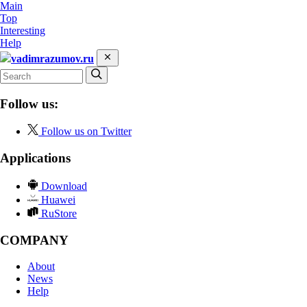
Main
Top
Interesting
Help
vadimrazumov.ru
Follow us:
Follow us on Twitter
Applications
Download
Huawei
RuStore
COMPANY
About
News
Help