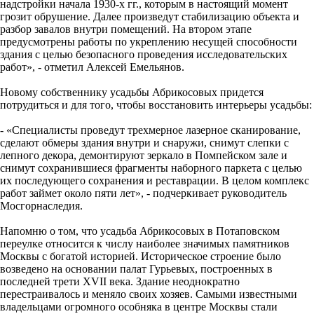
надстройки начала 1930-х гг., которым в настоящий момент
грозит обрушение. Далее произведут стабилизацию объекта и
разбор завалов внутри помещений. На втором этапе
предусмотрены работы по укреплению несущей способности
здания с целью безопасного проведения исследовательских
работ», - отметил Алексей Емельянов.
Новому собственнику усадьбы Абрикосовых придется
потрудиться и для того, чтобы восстановить интерьеры усадьбы:
- «Специалисты проведут трехмерное лазерное сканирование,
сделают обмеры здания внутри и снаружи, снимут слепки с
лепного декора, демонтируют зеркало в Помпейском зале и
снимут сохранившиеся фрагменты наборного паркета с целью
их последующего сохранения и реставрации. В целом комплекс
работ займет около пяти лет», - подчеркивает руководитель
Мосгорнаследия.
Напомню о том, что усадьба Абрикосовых в Потаповском
переулке относится к числу наиболее значимых памятников
Москвы с богатой историей. Историческое строение было
возведено на основании палат Гурьевых, построенных в
последней трети XVII века. Здание неоднократно
перестраивалось и меняло своих хозяев. Самыми известными
владельцами огромного особняка в центре Москвы стали