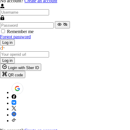
No account?
Create an account
Remember me
Forgot password
Log in
Log in
Login with Sber ID
QR code