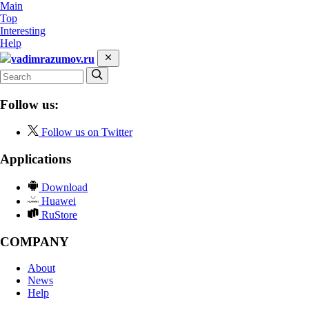
Main
Top
Interesting
Help
vadimrazumov.ru
Follow us:
Follow us on Twitter
Applications
Download
Huawei
RuStore
COMPANY
About
News
Help