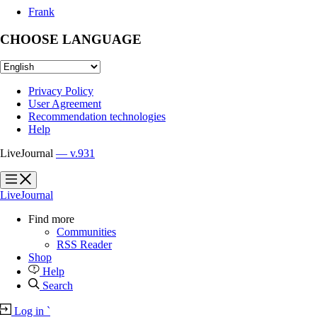
Frank
CHOOSE LANGUAGE
Privacy Policy
User Agreement
Recommendation technologies
Help
LiveJournal
— v.931
?
?
LiveJournal
Find more
Communities
RSS Reader
Shop
Help
Search
Log in
`