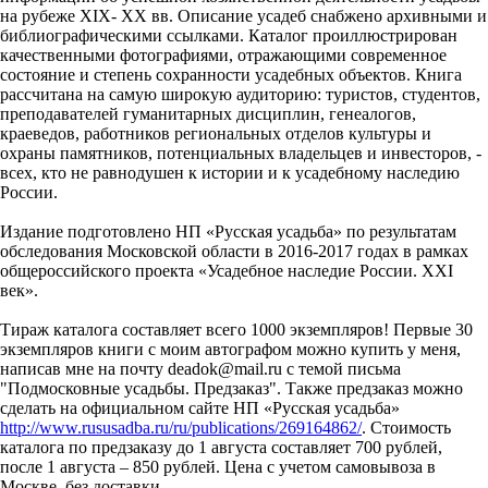
на рубеже XIX- XX вв. Описание усадеб снабжено архивными и
библиографическими ссылками. Каталог проиллюстрирован
качественными фотографиями, отражающими современное
состояние и степень сохранности усадебных объектов. Книга
рассчитана на самую широкую аудиторию: туристов, студентов,
преподавателей гуманитарных дисциплин, генеалогов,
краеведов, работников региональных отделов культуры и
охраны памятников, потенциальных владельцев и инвесторов, -
всех, кто не равнодушен к истории и к усадебному наследию
России.
Издание подготовлено НП «Русская усадьба» по результатам
обследования Московской области в 2016-2017 годах в рамках
общероссийского проекта «Усадебное наследие России. XXI
век».
Тираж каталога составляет всего 1000 экземпляров! Первые 30
экземпляров книги с моим автографом можно купить у меня,
написав мне на почту deadok@mail.ru с темой письма
"Подмосковные усадьбы. Предзаказ". Также предзаказ можно
сделать на официальном сайте НП «Русская усадьба»
http://www.rususadba.ru/ru/publications/269164862/
. Стоимость
каталога по предзаказу до 1 августа составляет 700 рублей,
после 1 августа – 850 рублей. Цена с учетом самовывоза в
Москве, без доставки.