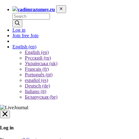
vadimrazumov.ru
Log in
Join free
Join
English
(en)
English (en)
Русский (ru)
Українська (uk)
Français (fr)
Português (pt)
español (es)
Deutsch (de)
Italiano (it)
Беларуская (be)
Log in