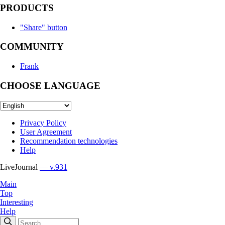
PRODUCTS
"Share" button
COMMUNITY
Frank
CHOOSE LANGUAGE
Privacy Policy
User Agreement
Recommendation technologies
Help
LiveJournal
— v.931
Main
Top
Interesting
Help