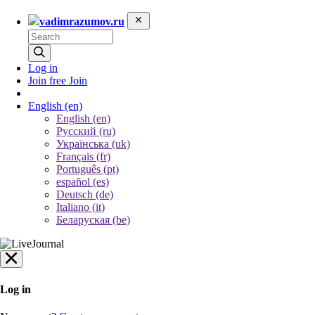
vadimrazumov.ru
Log in
Join free
Join
English
(en)
English (en)
Русский (ru)
Українська (uk)
Français (fr)
Português (pt)
español (es)
Deutsch (de)
Italiano (it)
Беларуская (be)
Log in