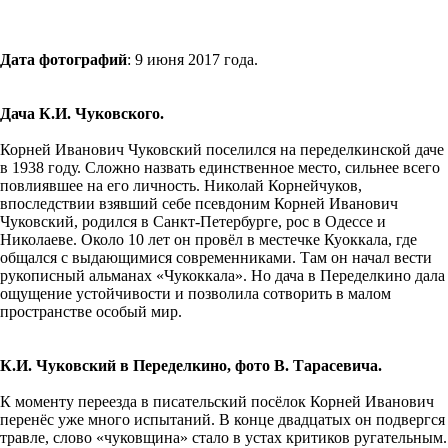
Дата фотографий
: 9 июня 2017 года.
Дача К.И. Чуковского.
Корней Иванович Чуковский поселился на переделкинской даче
в 1938 году. Сложно назвать единственное место, сильнее всего
повлиявшее на его личность. Николай Корнейчуков,
впоследствии взявший себе псевдоним Корней Иванович
Чуковский, родился в Санкт-Петербурге, рос в Одессе и
Николаеве. Около 10 лет он провёл в местечке Куоккала, где
общался с выдающимися современниками. Там он начал вести
рукописный альманах «Чукоккала». Но дача в Переделкино дала
ощущение устойчивости и позволила сотворить в малом
пространстве особый мир.
К.И. Чуковский в Переделкино, фото В. Тарасевича.
К моменту переезда в писательский посёлок Корней Иванович
перенёс уже много испытаний. В конце двадцатых он подвергся
травле, слово «чуковщина» стало в устах критиков ругательным.