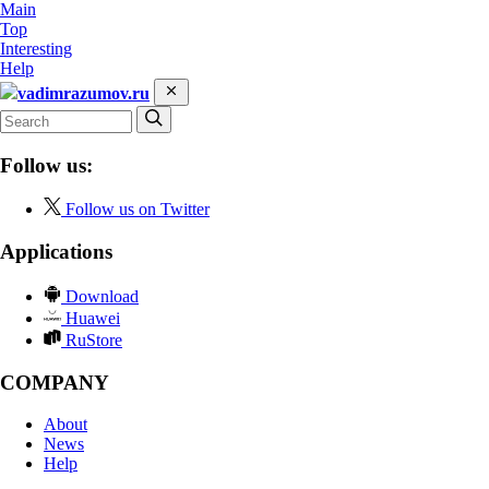
Main
Top
Interesting
Help
vadimrazumov.ru
Follow us:
Follow us on Twitter
Applications
Download
Huawei
RuStore
COMPANY
About
News
Help