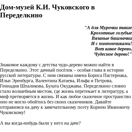
Дом-музей К.И. Чуковского в
Переделкино
"А для Мурочки такие
Крохотные голубые
Вязаные башмачки
И с помпончиками!
Вот какое дерево,
Чудесное дерево!"
Знакомое каждому с детства чудо-дерево можно найти в
Переделкино. Этот дачный посёлок – особая глава в истории
русской литературы. С ним связаны имена Бориса Пастернака,
Ильи Эренбурга, Валентина Катаева, Ильфа и Петрова,
Геннадия Шпаликова, Булата Окуджавы. Переделкино словно
стало волшебным местом, где жизнь перетекает в литературу, а
миф претворяется в жизнь. И как любое сказочное пространство
оно не могло обойтись без своих сказочников. Давайте
отправимся на дачу к замечательному поэту Корнею Ивановичу
Чуковскому!
А вы когда-нибудь были у него на даче?