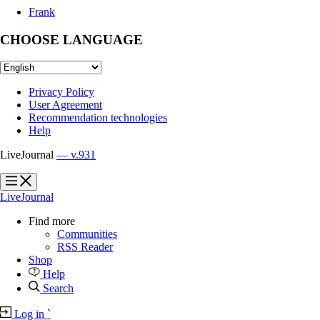
Frank
CHOOSE LANGUAGE
Privacy Policy
User Agreement
Recommendation technologies
Help
LiveJournal
— v.931
?
?
LiveJournal
Find more
Communities
RSS Reader
Shop
Help
Search
Log in
`