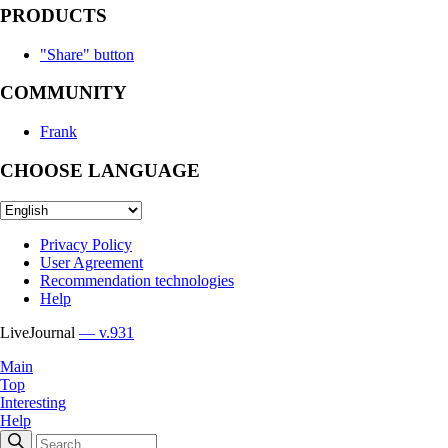
PRODUCTS
"Share" button
COMMUNITY
Frank
CHOOSE LANGUAGE
Privacy Policy
User Agreement
Recommendation technologies
Help
LiveJournal
— v.931
Main
Top
Interesting
Help