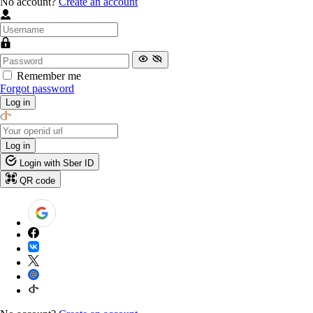
No account?
Create an account
Remember me
Forgot password
Log in
Log in
Login with Sber ID
QR code