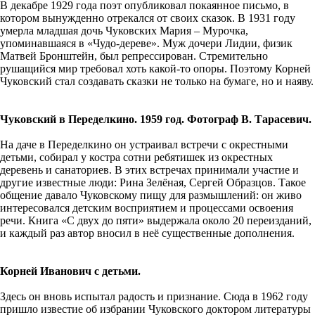
В декабре 1929 года поэт опубликовал покаянное письмо, в
котором вынужденно отрекался от своих сказок. В 1931 году
умерла младшая дочь Чуковских Мария – Мурочка,
упоминавшаяся в «Чудо-дереве». Муж дочери Лидии, физик
Матвей Бронштейн, был репрессирован. Стремительно
рушащийся мир требовал хоть какой-то опоры. Поэтому Корней
Чуковский стал создавать сказки не только на бумаге, но и наяву.
Чуковский в Переделкино. 1959 год. Фотограф В. Тарасевич.
На даче в Переделкино он устраивал встречи с окрестными
детьми, собирал у костра сотни ребятишек из окрестных
деревень и санаториев. В этих встречах принимали участие и
другие известные люди: Рина Зелёная, Сергей Образцов. Такое
общение давало Чуковскому пищу для размышлений: он живо
интересовался детским восприятием и процессами освоения
речи. Книга «С двух до пяти» выдержала около 20 переизданий,
и каждый раз автор вносил в неё существенные дополнения.
Корней Иванович с детьми.
Здесь он вновь испытал радость и признание. Сюда в 1962 году
пришло известие об избрании Чуковского доктором литературы