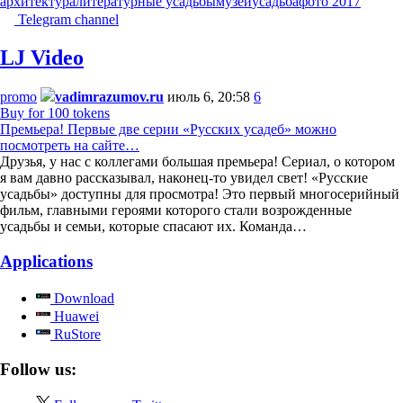
архитектура
литературные усадьбы
музей
усадьба
фото 2017
Telegram channel
LJ Video
promo
vadimrazumov.ru
июль 6, 20:58
6
Buy for 100 tokens
Премьера! Первые две серии «Русских усадеб» можно
посмотреть на сайте…
Друзья, у нас с коллегами большая премьера! Сериал, о котором
я вам давно рассказывал, наконец-то увидел свет! «Русские
усадьбы» доступны для просмотра! Это первый многосерийный
фильм, главными героями которого стали возрожденные
усадьбы и семьи, которые спасают их. Команда…
Applications
Download
Huawei
RuStore
Follow us: