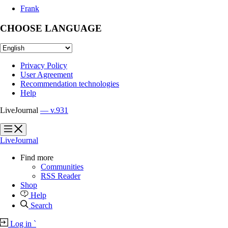
Frank
CHOOSE LANGUAGE
Privacy Policy
User Agreement
Recommendation technologies
Help
LiveJournal
— v.931
?
?
LiveJournal
Find more
Communities
RSS Reader
Shop
Help
Search
Log in
`