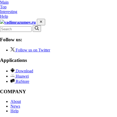
Main
Top
Interesting
Help
vadimrazumov.ru
Follow us:
Follow us on Twitter
Applications
Download
Huawei
RuStore
COMPANY
About
News
Help