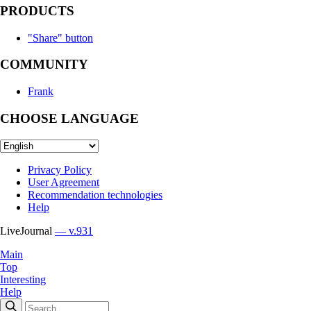
PRODUCTS
"Share" button
COMMUNITY
Frank
CHOOSE LANGUAGE
Privacy Policy
User Agreement
Recommendation technologies
Help
LiveJournal
— v.931
Main
Top
Interesting
Help