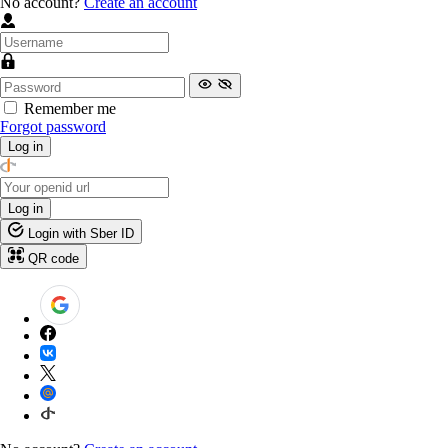
No account?
Create an account
Remember me
Forgot password
Log in
Log in
Login with Sber ID
QR code