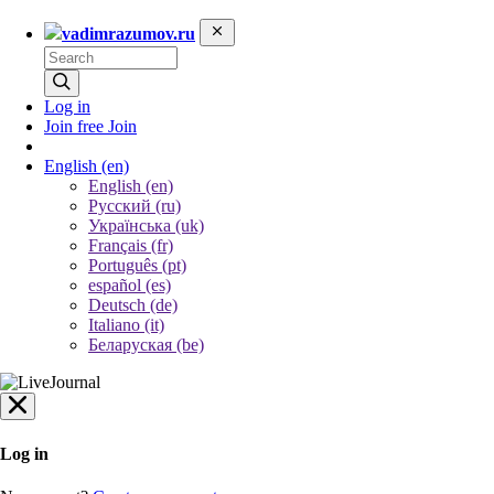
vadimrazumov.ru
Log in
Join free
Join
English
(en)
English (en)
Русский (ru)
Українська (uk)
Français (fr)
Português (pt)
español (es)
Deutsch (de)
Italiano (it)
Беларуская (be)
Log in