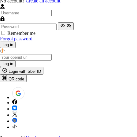
No account?
Create an account
Remember me
Forgot password
Log in
Log in
Login with Sber ID
QR code