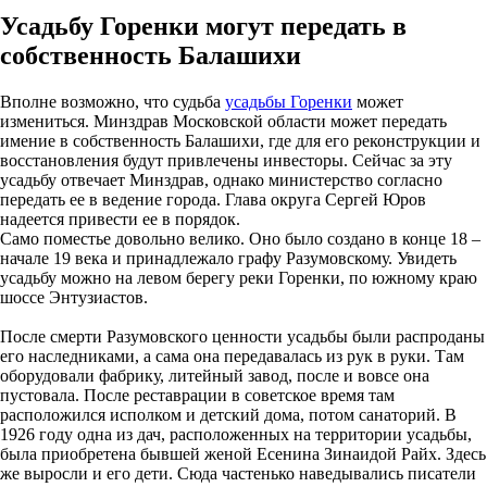
Усадьбу Горенки могут передать в
собственность Балашихи
Вполне возможно, что судьба
усадьбы Горенки
может
измениться. Минздрав Московской области может передать
имение в собственность Балашихи, где для его реконструкции и
восстановления будут привлечены инвесторы. Сейчас за эту
усадьбу отвечает Минздрав, однако министерство согласно
передать ее в ведение города. Глава округа Сергей Юров
надеется привести ее в порядок.
Само поместье довольно велико. Оно было создано в конце 18 –
начале 19 века и принадлежало графу Разумовскому. Увидеть
усадьбу можно на левом берегу реки Горенки, по южному краю
шоссе Энтузиастов.
После смерти Разумовского ценности усадьбы были распроданы
его наследниками, а сама она передавалась из рук в руки. Там
оборудовали фабрику, литейный завод, после и вовсе она
пустовала. После реставрации в советское время там
расположился исполком и детский дома, потом санаторий. В
1926 году одна из дач, расположенных на территории усадьбы,
была приобретена бывшей женой Есенина Зинаидой Райх. Здесь
же выросли и его дети. Сюда частенько наведывались писатели