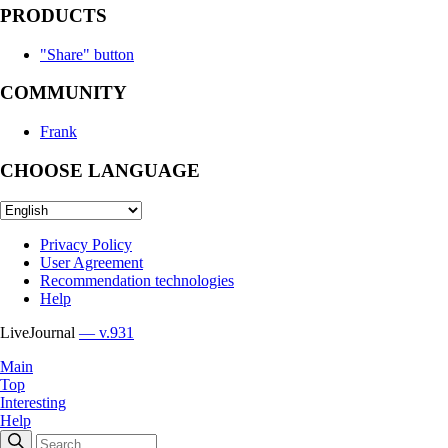
PRODUCTS
"Share" button
COMMUNITY
Frank
CHOOSE LANGUAGE
Privacy Policy
User Agreement
Recommendation technologies
Help
LiveJournal
— v.931
Main
Top
Interesting
Help