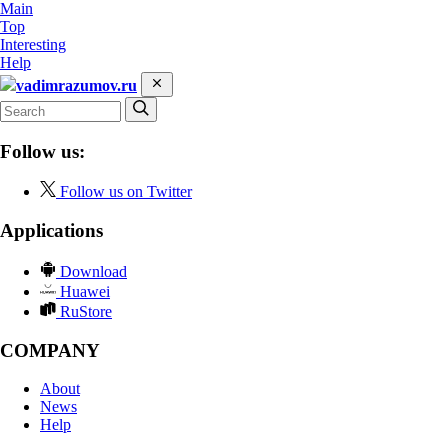
Main
Top
Interesting
Help
vadimrazumov.ru
Follow us:
Follow us on Twitter
Applications
Download
Huawei
RuStore
COMPANY
About
News
Help