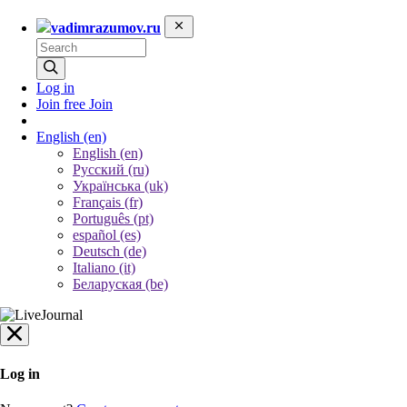
vadimrazumov.ru
Log in
Join free
Join
English
(en)
English (en)
Русский (ru)
Українська (uk)
Français (fr)
Português (pt)
español (es)
Deutsch (de)
Italiano (it)
Беларуская (be)
Log in