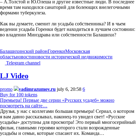
– А.Толстой и Ю.Олеша и другие известные люди. В последнее
время там находился санаторий для болеющих внелегочными
формами туберкулеза.
Как вы думаете, сменит ли усадьба собственника? И в чьем
ведении усадьба Горенки будет находиться в лучшем состоянии:
во владении Минздрава или собственности Балашихи?
Балашихинский район
Горенки
Московская
область
новости
новости исторической недвижимости
Telegram channel
LJ Video
promo
vadimrazumov.ru
july 6, 20:58
6
Buy for 100 tokens
Премьера! Первые две серии «Русских усадеб» можно
посмотреть на сайте…
Друзья, у нас с коллегами большая премьера! Сериал, о котором
я вам давно рассказывал, наконец-то увидел свет! «Русские
усадьбы» доступны для просмотра! Это первый многосерийный
фильм, главными героями которого стали возрожденные
усадьбы и семьи, которые спасают их. Команда…