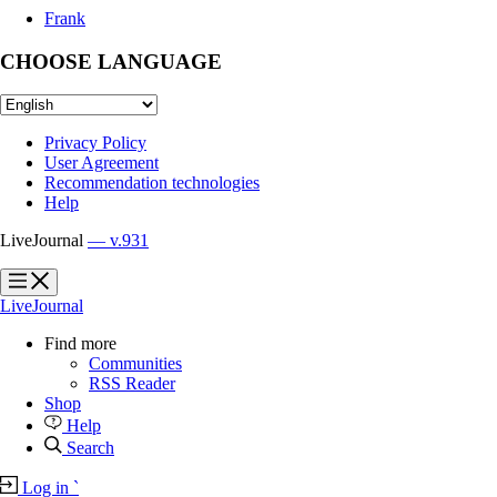
Frank
CHOOSE LANGUAGE
Privacy Policy
User Agreement
Recommendation technologies
Help
LiveJournal
— v.931
?
?
LiveJournal
Find more
Communities
RSS Reader
Shop
Help
Search
Log in
`