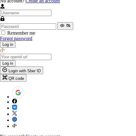
No account?
Create an account
Remember me
Forgot password
Log in
Log in
Login with Sber ID
QR code