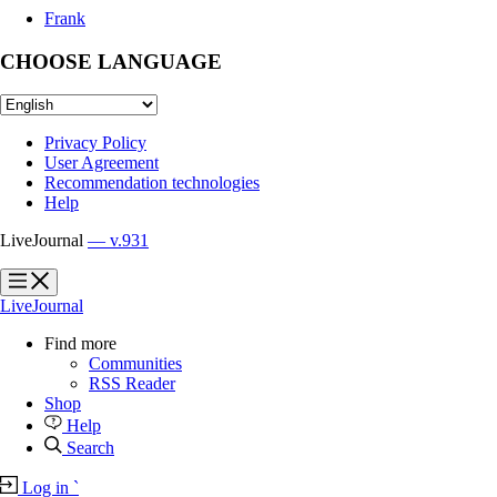
Frank
CHOOSE LANGUAGE
Privacy Policy
User Agreement
Recommendation technologies
Help
LiveJournal
— v.931
?
?
LiveJournal
Find more
Communities
RSS Reader
Shop
Help
Search
Log in
`