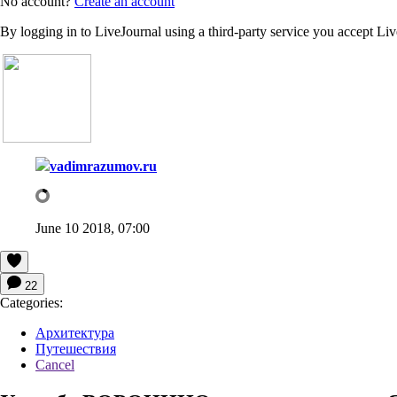
No account?
Create an account
By logging in to LiveJournal using a third-party service you accept Li
vadimrazumov.ru
June 10 2018, 07:00
22
Categories:
Архитектура
Путешествия
Cancel