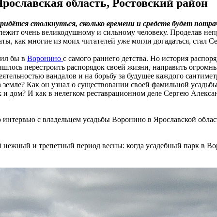
ославская область, Ростовский район
 придётся столкнуться, сколько времени и средств будет потр
адлежит очень великодушному и сильному человеку. Проделав неп
аты, как многие из моих читателей уже могли догадаться, стал 
жил бы в
Воронино
с самого раннего детства. Но история распор
ришлось перестроить распорядок своей жизни, направить огромн
 деятельностью вандалов и на борьбу за будущее каждого сантим
земле? Как он узнал о существовании своей фамильной усадьбы
 и дом? И как в нелегком реставрационном деле Сергею Алексан
о интервью с владельцем усадьбы Воронино в Ярославской обла
й нежный и трепетный период весны: когда усадебный парк в Во