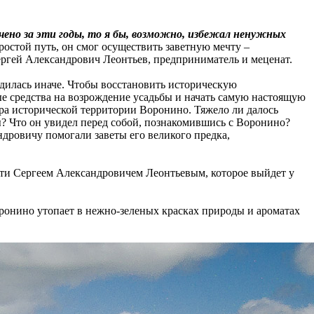
ачено за эти годы, то я бы, возможно, избежал ненужных
ростой путь, он смог осуществить заветную мечту –
Сергей Александрович Леонтьев, предприниматель и меценат.
ядилась иначе. Чтобы восстановить историческую
ые средства на возрождение усадьбы и начать самую настоящую
етра исторической территории Воронино. Тяжело ли далось
? Что он увидел перед собой, познакомившись с Воронино?
дровичу помогали заветы его великого предка,
сти Сергеем Александровичем Леонтьевым, которое выйдет у
ронино утопает в нежно-зеленых красках природы и ароматах