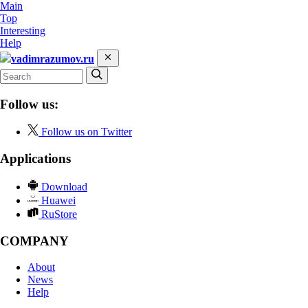
Main
Top
Interesting
Help
vadimrazumov.ru
Follow us:
Follow us on Twitter
Applications
Download
Huawei
RuStore
COMPANY
About
News
Help