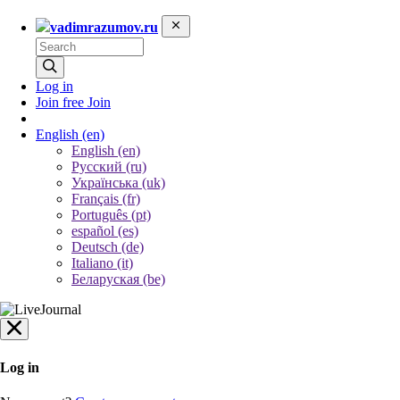
vadimrazumov.ru
Log in
Join free
Join
English
(en)
English (en)
Русский (ru)
Українська (uk)
Français (fr)
Português (pt)
español (es)
Deutsch (de)
Italiano (it)
Беларуская (be)
Log in