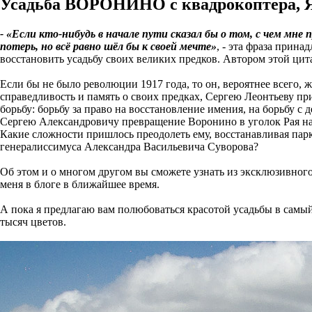
Усадьба ВОРОНИНО с квадрокоптера, Яр
- «Если кто-нибудь в начале пути сказал бы о том, с чем мне
потерь, но всё равно шёл бы к своей мечте»
, - эта фраза прин
восстановить усадьбу своих великих предков. Автором этой цит
Если бы не было революции 1917 года, то он, вероятнее всего, 
справедливость и память о своих предках, Сергею Леонтьеву п
борьбу: борьбу за право на восстановление имения, на борьбу с
Сергею Александровичу превращение Воронино в уголок Рая на 
Какие сложности пришлось преодолеть ему, восстанавливая парк
генералиссимуса Александра Васильевича Суворова?
Об этом и о многом другом вы сможете узнать из эксклюзивног
меня в блоге в ближайшее время.
А пока я предлагаю вам полюбоваться красотой усадьбы в самы
тысяч цветов.