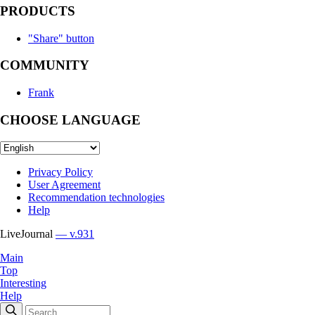
PRODUCTS
"Share" button
COMMUNITY
Frank
CHOOSE LANGUAGE
Privacy Policy
User Agreement
Recommendation technologies
Help
LiveJournal
— v.931
Main
Top
Interesting
Help