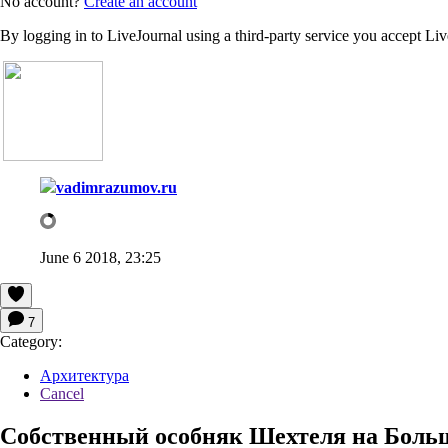
No account?
Create an account
By logging in to LiveJournal using a third-party service you accept Li
vadimrazumov.ru
June 6 2018, 23:25
7
Category:
Архитектура
Cancel
Собственный особняк Шехтеля на Больш