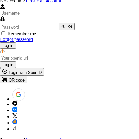
No account?
Create an account
Remember me
Forgot password
Log in
Log in
Login with Sber ID
QR code