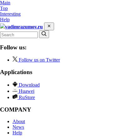
Main
Top
Interesting
Help
vadimrazumov.ru
Follow us:
Follow us on Twitter
Applications
Download
Huawei
RuStore
COMPANY
About
News
Help