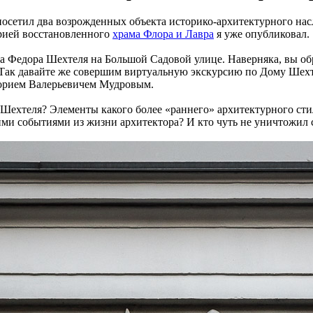
я посетил два возрожденных объекта историко-архитектурного н
орией восстановленного
храма Флора и Лавра
я уже опубликовал.
ра Федора Шехтеля на Большой Садовой улице. Наверняка, вы о
 Так давайте же совершим виртуальную экскурсию по Дому Шехте
орием Валерьевичем Мудровым.
Шехтеля? Элементы какого более «раннего» архитектурного стил
ими событиями из жизни архитектора? И кто чуть не уничтожил