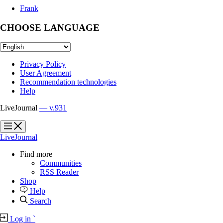
Frank
CHOOSE LANGUAGE
Privacy Policy
User Agreement
Recommendation technologies
Help
LiveJournal
— v.931
?
?
LiveJournal
Find more
Communities
RSS Reader
Shop
Help
Search
Log in
`