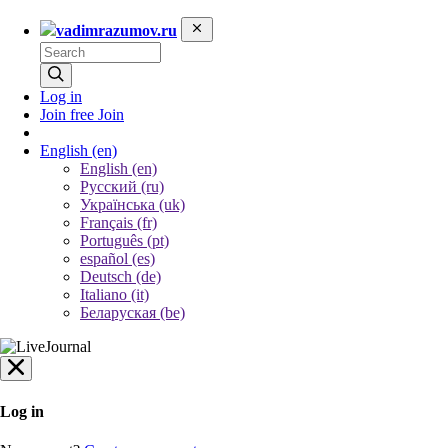
vadimrazumov.ru
Log in
Join free
Join
English
(en)
English (en)
Русский (ru)
Українська (uk)
Français (fr)
Português (pt)
español (es)
Deutsch (de)
Italiano (it)
Беларуская (be)
Log in