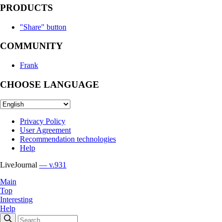
PRODUCTS
"Share" button
COMMUNITY
Frank
CHOOSE LANGUAGE
Privacy Policy
User Agreement
Recommendation technologies
Help
LiveJournal
— v.931
Main
Top
Interesting
Help