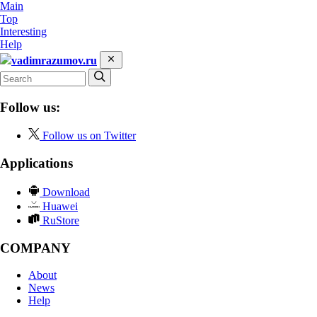
Main
Top
Interesting
Help
vadimrazumov.ru
Follow us:
Follow us on Twitter
Applications
Download
Huawei
RuStore
COMPANY
About
News
Help