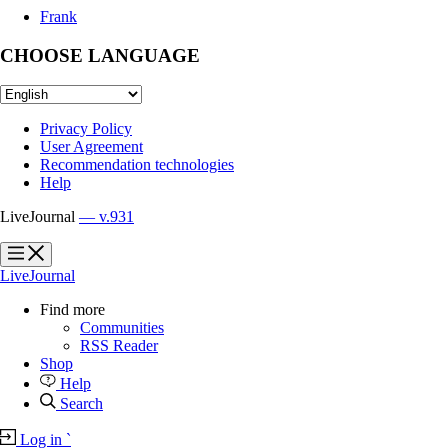
Frank
CHOOSE LANGUAGE
Privacy Policy
User Agreement
Recommendation technologies
Help
LiveJournal
— v.931
?
?
LiveJournal
Find more
Communities
RSS Reader
Shop
Help
Search
Log in
`