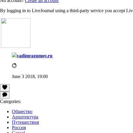
No account?
Create an account
By logging in to LiveJournal using a third-party service you accept Li
vadimrazumov.ru
June 3 2018, 19:00
Categories:
Общество
Архитектура
Путешествия
Россия
Cancel