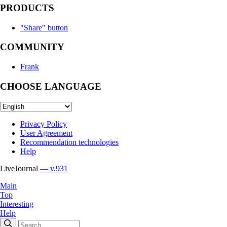
PRODUCTS
"Share" button
COMMUNITY
Frank
CHOOSE LANGUAGE
Privacy Policy
User Agreement
Recommendation technologies
Help
LiveJournal
— v.931
Main
Top
Interesting
Help