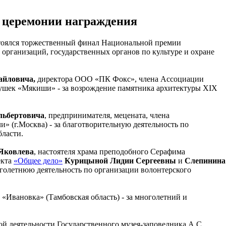
с церемонии награждения
стоялся торжественный финал Национальной премии
организаций, государственных органов по культуре и охране
айловича,
директора ООО «ПК Фокс», члена Ассоциации
рушек «Мякиши» - за возрождение памятника архитектуры ХIХ
льбертовича
, предпринимателя, мецената, члена
и» (г.Москва) - за благотворительную деятельность по
бласти.
 Яковлева
, настоятеля храма преподобного Серафима
екта
«Общее дело»
Курицыной Лидии Сергеевны
и
Слепинина
оголетнюю деятельность по организации волонтерского
 «Ивановка» (Тамбовская область) - за многолетний и
ой деятельности Государственного музея-заповедника А.С.