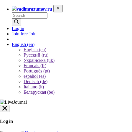
vadimrazumov.ru
Log in
Join free
Join
English
(en)
English (en)
Русский (ru)
Українська (uk)
Français (fr)
Português (pt)
español (es)
Deutsch (de)
Italiano (it)
Беларуская (be)
Log in