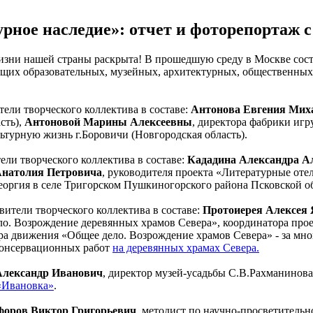
рное наследие»: отчет и фоторепортаж 
жизни нашей страны раскрыта! В прошедшую среду в Москве со
ущих образовательных, музейных, архитектурных, общественных 
тели творческого коллектива в составе:
Антонова Евгения Мих
сть),
Антоновой Марины Алексеевны
, директора фабрики иг
ьтурную жизнь г.Боровичи (Новгородская область).
ели творческого коллектива в составе:
Кададина Александра А
Анатолия Петровича
, руководителя проекта «Литературные отел
оргия в селе Тригорском Пушкиногорского района Псковской о
вители творческого коллектива в составе:
Протоиерея Алексея
ело. Возрождение деревянных храмов Севера», координатора про
ра движения «Общее дело. Возрождение храмов Севера» - за мн
консервационных работ
на деревянных храмах Севера.
Александр Иванович
, директор музей-усадьбы С.В.Рахманинова
«Ивановка»
.
оров Виктор Григорьевич
, методист по научно-просветительн