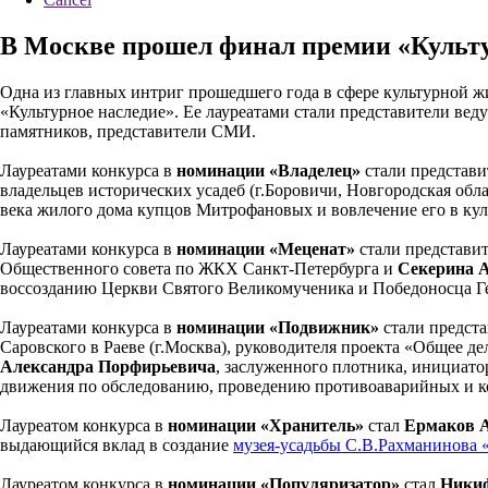
В Москве прошел финал премии «Культу
Одна из главных интриг прошедшего года в сфере культурной 
«Культурное наследие». Ее лауреатами стали представители вед
памятников, представители СМИ.
Лауреатами конкурса в
номинации «Владелец»
стали представи
владельцев исторических усадеб (г.Боровичи, Новгородская обла
века жилого дома купцов Митрофановых и вовлечение его в кул
Лауреатами конкурса в
номинации «Меценат»
стали представит
Общественного совета по ЖКХ Санкт-Петербурга и
Секерина 
воссозданию Церкви Святого Великомученика и Победоносца Ге
Лауреатами конкурса в
номинации «Подвижник»
стали предста
Саровского в Раеве (г.Москва), руководителя проекта «Общее д
Александра Порфирьевича
, заслуженного плотника, инициато
движения по обследованию, проведению противоаварийных и 
Лауреатом конкурса в
номинации «Хранитель»
стал
Ермаков 
выдающийся вклад в создание
музея-усадьбы С.В.Рахманинова 
Лауреатом конкурса в
номинации «Популяризатор»
стал
Никиф