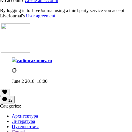
No account?
Create an account
By logging in to LiveJournal using a third-party service you accept
LiveJournal's
User agreement
vadimrazumov.ru
June 2 2018, 18:00
12
Categories:
Архитектура
Литература
Путешествия
Cancel