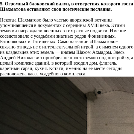
5.
Огромный блоковский валун, в отверстиях которого гости
Шахматова оставляют свои поэтические послания.
Некогда Шахматово было частью дворянской вотчины,
упоминавшейся в документах с середины XVIII века. Этими
землями награждали военных за их ратные подвиги. Имение
соседствовало с усадьбами знатных родов Фонвизиных,
Батюшковых и Татищевых. Само название «Шахматово»
связано отнюдь не с интеллектуальной игрой, а с именем одного
из владельцев этих земель — князем Шахом-Ахмадом. Здесь
Андрей Николаевич приобрел не просто землю под постройку, а
целый комплекс зданий, в который входил дом, флигель,
каретный сарай, кухня. Кстати, именно на ее месте сегодня
расположена касса усадебного комплекса.