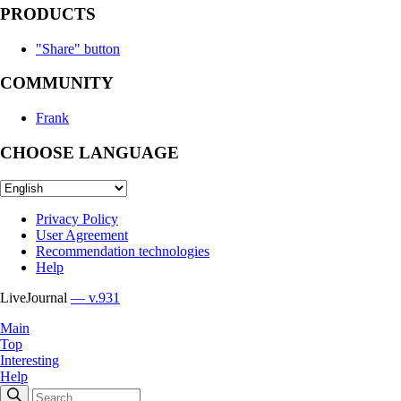
PRODUCTS
"Share" button
COMMUNITY
Frank
CHOOSE LANGUAGE
Privacy Policy
User Agreement
Recommendation technologies
Help
LiveJournal
— v.931
Main
Top
Interesting
Help