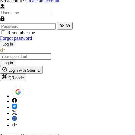
No account?
Create an account
Remember me
Forgot password
Log in
Log in
Login with Sber ID
QR code