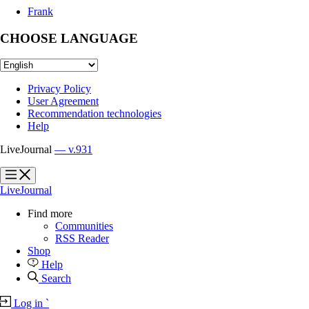
Frank
CHOOSE LANGUAGE
Privacy Policy
User Agreement
Recommendation technologies
Help
LiveJournal
— v.931
?
?
LiveJournal
Find more
Communities
RSS Reader
Shop
Help
Search
Log in
`