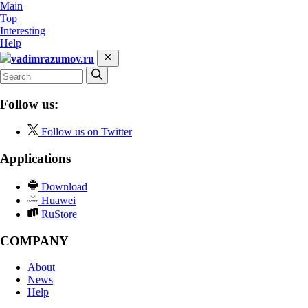
Main
Top
Interesting
Help
vadimrazumov.ru
Follow us:
Follow us on Twitter
Applications
Download
Huawei
RuStore
COMPANY
About
News
Help