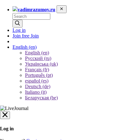
vadimrazumov.ru
Log in
Join free
Join
English
(en)
English (en)
Русский (ru)
Українська (uk)
Français (fr)
Português (pt)
español (es)
Deutsch (de)
Italiano (it)
Беларуская (be)
Log in