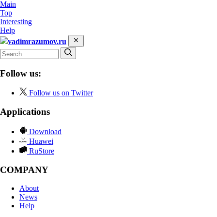
Main
Top
Interesting
Help
vadimrazumov.ru
Follow us:
Follow us on Twitter
Applications
Download
Huawei
RuStore
COMPANY
About
News
Help