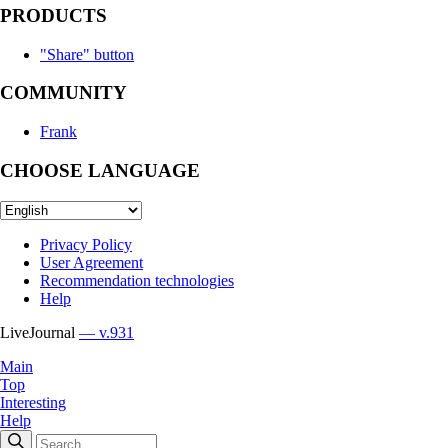
PRODUCTS
"Share" button
COMMUNITY
Frank
CHOOSE LANGUAGE
Privacy Policy
User Agreement
Recommendation technologies
Help
LiveJournal
— v.931
Main
Top
Interesting
Help