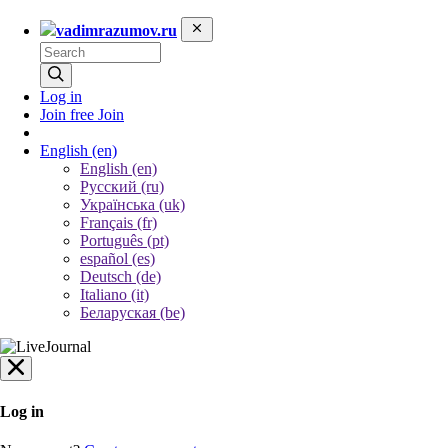
vadimrazumov.ru
Log in
Join free
Join
English
(en)
English (en)
Русский (ru)
Українська (uk)
Français (fr)
Português (pt)
español (es)
Deutsch (de)
Italiano (it)
Беларуская (be)
Log in