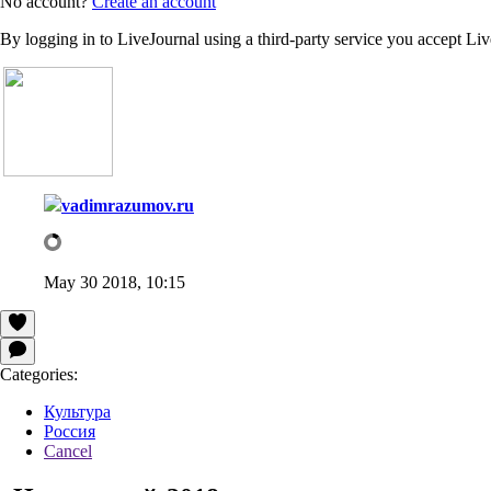
No account?
Create an account
By logging in to LiveJournal using a third-party service you accept Li
vadimrazumov.ru
May 30 2018, 10:15
Categories:
Культура
Россия
Cancel