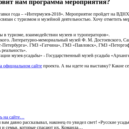
товит нам программа мероприятия?
авки года – «Интермузея-2018». Мероприятие пройдет на ВДНХ, 
связан с туризмом и музейной деятельностью. Хочу отметить ме
 в туризме, взаимодействии музеев и туроператоров».
ского. Литературно-мемориальный музей Ф. М. Достоевского, Са
кт-Петербурга». ГМЗ «Гатчина», ГМЗ «Павловск», ГМЗ «Петерго
 реальность».
ации музея-усадьбы» - Государственный музей-усадьба «Арханге
а официальном сайте
проекта. А вы идете на выставку? Какие с
ть на сайте…
м я вам давно рассказывал, наконец-то увидел свет! «Русские у
 и семьи, которые спасают их. Команда…