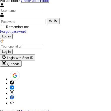
No account?
Create an account
Remember me
Forgot password
Log in
Log in
Login with Sber ID
QR code