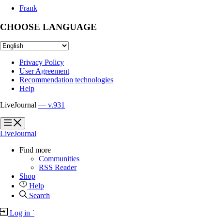
Frank
CHOOSE LANGUAGE
Privacy Policy
User Agreement
Recommendation technologies
Help
LiveJournal
— v.931
?
?
LiveJournal
Find more
Communities
RSS Reader
Shop
Help
Search
Log in
`