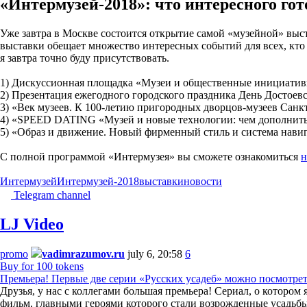
«Интермузей-2018»: что интересного го
Уже завтра в Москве состоится открытие самой «музейной» выст
выставки обещает множество интересных событий для всех, кто 
я завтра точно буду присутствовать.
1) Дискуссионная площадка «Музеи и общественные инициативы
2) Презентация ежегодного городского праздника День Достоев
3) «Век музеев. К 100-летию пригородных дворцов-музеев Сан
4) «SPEED DATING «Музей и новые технологии: чем дополнить
5) «Образ и движение. Новый фирменный стиль и система навиг
С полной программой «Интермузея» вы сможете ознакомиться
н
Интермузей
Интермузей-2018
выставки
новости
Telegram channel
LJ Video
promo
vadimrazumov.ru
july 6, 20:58
6
Buy for 100 tokens
Премьера! Первые две серии «Русских усадеб» можно посмотре
Друзья, у нас с коллегами большая премьера! Сериал, о которо
фильм, главными героями которого стали возрожденные усадьбы