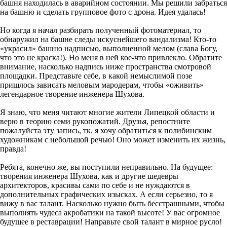
башня находилась в аварийном состоянии. Мы решили забраться
на башню и сделать групповое фото с дрона. Идея удалась!
Но когда я начал разбирать полученный фотоматериал, то
обнаружил на башне следы искуснейшего вандализма! Кто-то
«украсил» башню надписью, выполненной мелом (слава Богу,
что это не краска!). Но меня в ней кое-что привлекло. Обратите
внимание, насколько надпись ниже пространства смотровой
площадки. Представьте себе, в какой немыслимой позе
пришлось зависать меловым мародерам, чтобы «оживить»
легендарное творение инженера Шухова.
Я знаю, что меня читают многие жители Липецкой области и
верю в теорию семи рукопожатий. Друзья, репостните
пожалуйста эту запись, тк. я хочу обратиться к полибинским
художникам с небольшой речью! Оно может изменить их жизнь,
правда!
Ребята, конечно же, вы поступили неправильно. На будущее:
творения инженера Шухова, как и другие шедевры
архитекторов, красивы сами по себе и не нуждаются в
дополнительных графических изысках. А если серьезно, то я
вижу в вас талант. Насколько нужно быть бесстрашными, чтобы
выполнять чудеса акробатики на такой высоте! У вас огромное
будущее в реставрации! Направьте свой талант в мирное русло!