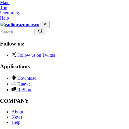
Main
Top
Interesting
Help
vadimrazumov.ru
Follow us:
Follow us on Twitter
Applications
Download
Huawei
RuStore
COMPANY
About
News
Help