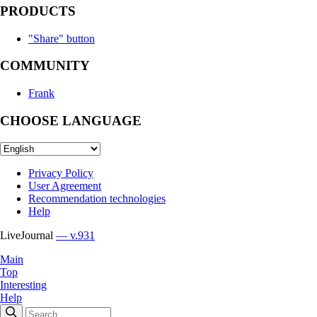
PRODUCTS
"Share" button
COMMUNITY
Frank
CHOOSE LANGUAGE
Privacy Policy
User Agreement
Recommendation technologies
Help
LiveJournal
— v.931
Main
Top
Interesting
Help