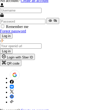
No account?
Create an account
Remember me
Forgot password
Log in
Log in
Login with Sber ID
QR code