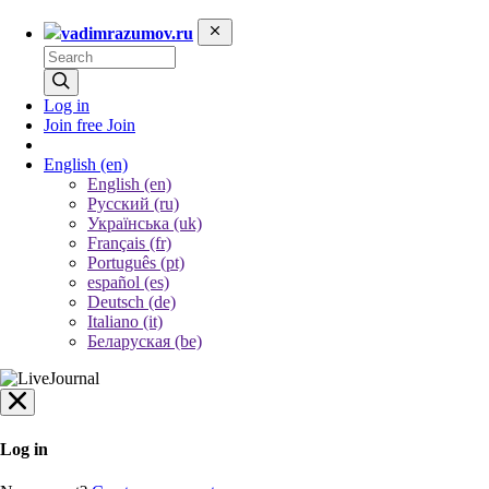
vadimrazumov.ru
Log in
Join free
Join
English
(en)
English (en)
Русский (ru)
Українська (uk)
Français (fr)
Português (pt)
español (es)
Deutsch (de)
Italiano (it)
Беларуская (be)
Log in