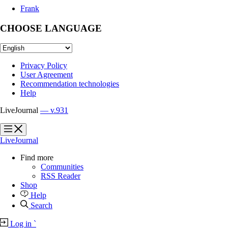
Frank
CHOOSE LANGUAGE
Privacy Policy
User Agreement
Recommendation technologies
Help
LiveJournal
— v.931
?
?
LiveJournal
Find more
Communities
RSS Reader
Shop
Help
Search
Log in
`