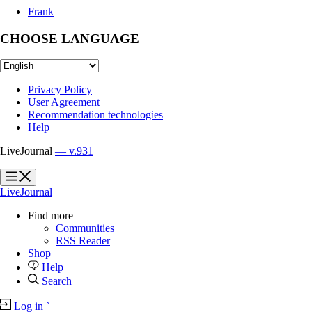
Frank
CHOOSE LANGUAGE
Privacy Policy
User Agreement
Recommendation technologies
Help
LiveJournal
— v.931
?
?
LiveJournal
Find more
Communities
RSS Reader
Shop
Help
Search
Log in
`