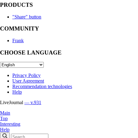
PRODUCTS
"Share" button
COMMUNITY
Frank
CHOOSE LANGUAGE
Privacy Policy
User Agreement
Recommendation technologies
Help
LiveJournal
— v.931
Main
Top
Interesting
Help