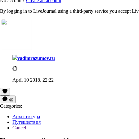
No account?
Create an account
By logging in to LiveJournal using a third-party service you accept Li
vadimrazumov.ru
April 10 2018, 22:22
46
Categories:
Архитектура
Путешествия
Cancel