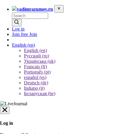
vadimrazumov.ru
Log in
Join free
Join
English
(en)
English (en)
Русский (ru)
Українська (uk)
Français (fr)
Português (pt)
español (es)
Deutsch (de)
Italiano (it)
Беларуская (be)
Log in