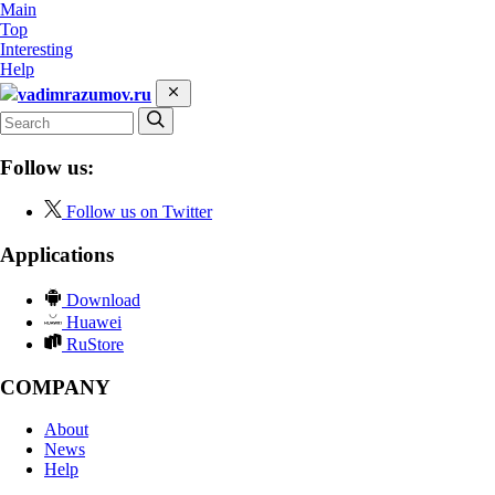
Main
Top
Interesting
Help
vadimrazumov.ru
Follow us:
Follow us on Twitter
Applications
Download
Huawei
RuStore
COMPANY
About
News
Help