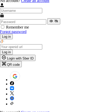
No account?
Create an account
Remember me
Forgot password
Log in
Log in
Login with Sber ID
QR code