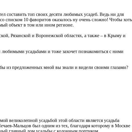
отел составить топ своих десяти любимых усадеб. Ведь ни для
со списком 10 фаворитов оказалось ну очень сложно! Чтобы хоть
имый объект в том или ином регионе.
ой, Рязанской и Воронежской областях, а также – в Крыму и
ми любимыми усадьбами и тоже захочет познакомиться с ними
дьбы из предложенных мной вы знали и видели своими глазами?
амой великолепной усадьбой этой области является усадьба
чаев-Мальцов был одним из тех, благодаря которому в Москве
сный главный дом усадьбы с колонным портиком,