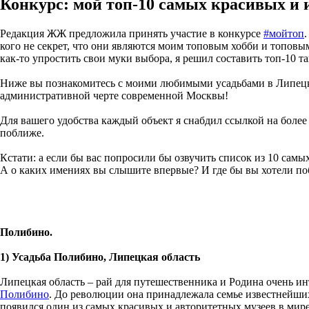
Конкурс: мой топ-10 самых красивых и 
Редакция ЖЖ предложила принять участие в конкурсе
#мойтоп
кого не секрет, что они являются моим топовым хобби и топовы
как-то упростить свои муки выбора, я решил составить топ-10 
Ниже вы познакомитесь с моими любимыми усадьбами в Липецкой
административной черте современной Москвы!
Для вашего удобства каждый объект я снабдил ссылкой на более
поближе.
Кстати: а если бы вас попросили бы озвучить список из 10 сам
А о каких имениях вы слышите впервые? И где бы вы хотели по
Полибино.
1) Усадьба Полибино, Липецкая область
Липецкая область – рай для путешественника и Родина очень инт
Полибино
. До революции она принадлежала семье известнейши
появился один из самых красивых и авторитетных музеев в мир