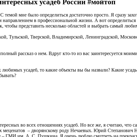
интересных усадеб России #мойтоп
. С темой мне было определиться достаточно просто. Я сразу зах
м направлением в профессиональной жизни. А вот определиться 
так, чтобы представить несколько областей и выбрать самый люб
, Тульской, Тверской, Владимирской, Ленинградской, Московск
 полный рассказ о нем. Вдруг кто-то из вас заинтересуется мои
ых любимых усадеб, то какие объекты вы бы назвали? Какие уса
бывать?
ересных во всех отношениях усадеб. Но все же, я считаю, что с
х меценатов – дворянскому роду Нечаевых. Юрий Степанович Не
е – ГМИ им. А. С. Пушкина. Я очень люблю смотреть на прекра