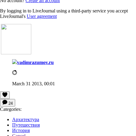
No account?
Create an account
By logging in to LiveJournal using a third-party service you accept
LiveJournal's
User agreement
vadimrazumov.ru
March 31 2013, 00:01
24
Categories:
Архитектура
Путешествия
История
Cancel