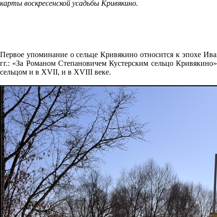
карты воскресенской усадьбы Кривякино.
Первое упоминание о сельце Кривякино относится к эпохе Иван
гг.: «За Романом Степановичем Кустерским сельцо Кривякино»
сельцом и в XVII, и в XVIII веке.