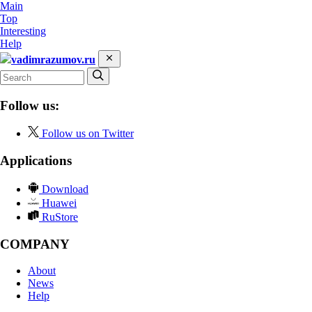
Main
Top
Interesting
Help
vadimrazumov.ru
Follow us:
Follow us on Twitter
Applications
Download
Huawei
RuStore
COMPANY
About
News
Help