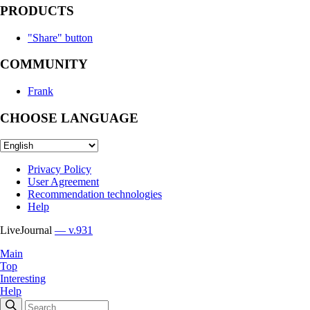
PRODUCTS
"Share" button
COMMUNITY
Frank
CHOOSE LANGUAGE
Privacy Policy
User Agreement
Recommendation technologies
Help
LiveJournal
— v.931
Main
Top
Interesting
Help