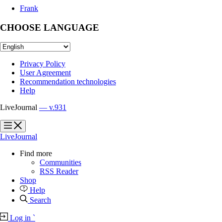
Frank
CHOOSE LANGUAGE
Privacy Policy
User Agreement
Recommendation technologies
Help
LiveJournal
— v.931
?
?
LiveJournal
Find more
Communities
RSS Reader
Shop
Help
Search
Log in
`