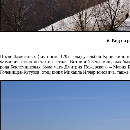
6. Вид на 
После Замятиных (т.е. после 1797 года) усадьбой Кривякино
Фамилия в этих местах известная. Вотчиной Беклемищевых был
рода Беклемишевых была мать Дмитрия Пожарского – Мария Б
Голенищев-Кутузов, отец князя Михаила Илларионовича, также