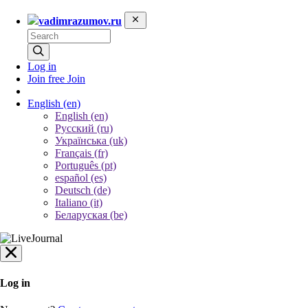
vadimrazumov.ru
Log in
Join free
Join
English
(en)
English (en)
Русский (ru)
Українська (uk)
Français (fr)
Português (pt)
español (es)
Deutsch (de)
Italiano (it)
Беларуская (be)
Log in