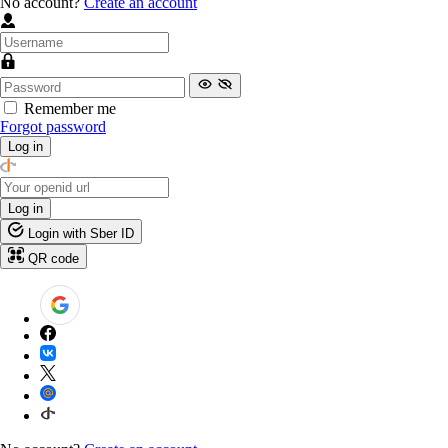
No account?
Create an account
Remember me
Forgot password
Log in
Log in
Login with Sber ID
QR code