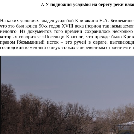
7. У подножия усадьбы на берегу реки нахо
На каких условиях владел усадьбой Кривякино Н.А. Беклемишев,
что это был конец 90-х годов XVIII века (период так называем
недолго. Из документов того времени сохранилось нескольк
которых говорится: «Посельцо Красное, что прежде было Кри
правом [безымянный исток – это ручей в овраге, вытекающий
господский каменный о двух этажах с деревянным строением и