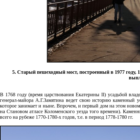
5. Старый пешеходный мост, построенный в 1977 году, 1
выпл
В 1768 году (время царствования Екатерины II) усадьбой вла
генерал-майора А.Г.Замятина ведет свою историю каменный у
которое занимает и ныне. Впрочем, и первый дом на этом ново
на Становом атласе Коломенского уезда того времени). Камен
всего на рубеже 1770-1780-х годов, т.е. в период 1778-1780 гг.