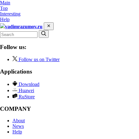
Main
Top
Interesting
Help
vadimrazumov.ru
Follow us:
Follow us on Twitter
Applications
Download
Huawei
RuStore
COMPANY
About
News
Help