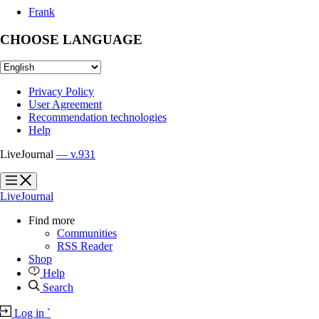
Frank
CHOOSE LANGUAGE
Privacy Policy
User Agreement
Recommendation technologies
Help
LiveJournal
— v.931
?
?
LiveJournal
Find more
Communities
RSS Reader
Shop
Help
Search
Log in
`