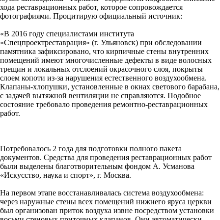
хода реставрационных работ, которое сопровождается
фотографиями. Процитирую официальный источник:
«В 2016 году специалистами института
«Спецпроектреставрация» (г. Ульяновск) при обследовании
памятника зафиксировано, что кирпичные стены внутренних
помещений имеют многочисленные дефекты в виде волосных
трещин и локальных отслоений окрасочного слоя, покрыты
слоем копоти из-за нарушения естественного воздухообмена.
Клапаны-хлопушки, установленные в окнах светового барабана,
с задачей вытяжной вентиляции не справляются. Подобное
состояние требовало проведения ремонтно-реставрационных
работ.
Потребовалось 2 года для подготовки полного пакета
документов. Средства для проведения реставрационных работ
были выделены благотворительным фондом А. Усманова
«Искусство, наука и спорт», г. Москва.
На первом этапе восстанавливалась система воздухообмена:
через наружные стены всех помещений нижнего яруса церкви
был организован приток воздуха извне посредством установки
восьми стеновых приточных клапанов. Они автоматически