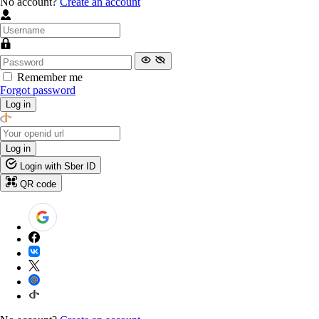
No account?
Create an account
Remember me
Forgot password
Log in
Log in
Login with Sber ID
QR code