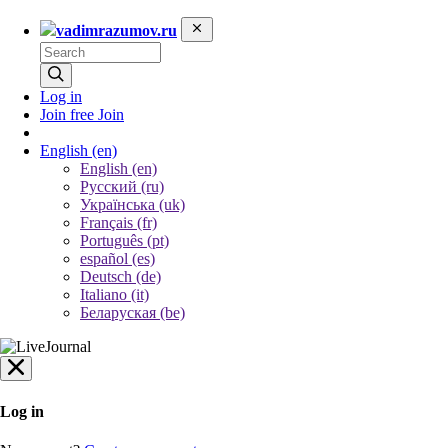
vadimrazumov.ru
Log in
Join free
Join
English
(en)
English (en)
Русский (ru)
Українська (uk)
Français (fr)
Português (pt)
español (es)
Deutsch (de)
Italiano (it)
Беларуская (be)
Log in