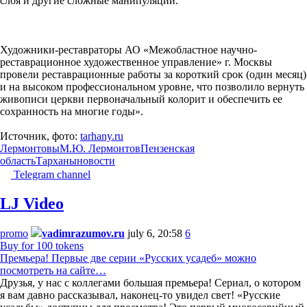
слоя и другие сложные манипуляции.
Художники-реставраторы АО «Межобластное научно-
реставрационное художественное управление» г. Москвы
провели реставрационные работы за короткий срок (один месяц)
и на высоком профессиональном уровне, что позволило вернуть
живописи церкви первоначальный колорит и обеспечить ее
сохранность на многие годы».
Источник, фото:
tarhany.ru
Лермонтовы
М.Ю. Лермонтов
Пензенская
область
Тарханы
новости
Telegram channel
LJ Video
promo
vadimrazumov.ru
july 6, 20:58
6
Buy for 100 tokens
Премьера! Первые две серии «Русских усадеб» можно
посмотреть на сайте…
Друзья, у нас с коллегами большая премьера! Сериал, о котором
я вам давно рассказывал, наконец-то увидел свет! «Русские