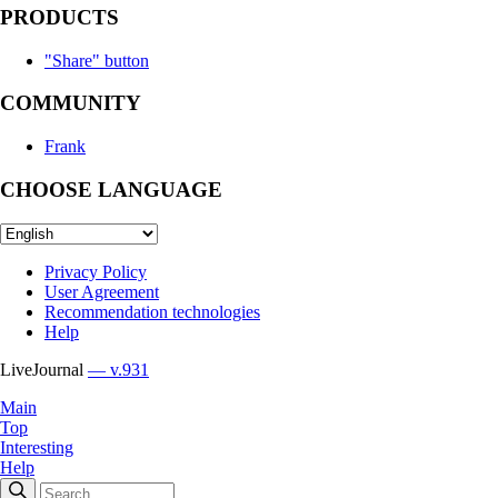
PRODUCTS
"Share" button
COMMUNITY
Frank
CHOOSE LANGUAGE
Privacy Policy
User Agreement
Recommendation technologies
Help
LiveJournal
— v.931
Main
Top
Interesting
Help