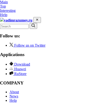
Main
Top
Interesting
Help
vadimrazumov.ru
Follow us:
Follow us on Twitter
Applications
Download
Huawei
RuStore
COMPANY
About
News
Help