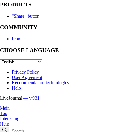
PRODUCTS
"Share" button
COMMUNITY
Frank
CHOOSE LANGUAGE
Privacy Policy
User Agreement
Recommendation technologies
Help
LiveJournal
— v.931
Main
Top
Interesting
Help