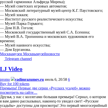
русской гармоники Альфреда Мирека);
— Музей советских игровых автоматов;
— Московский литературный музей-центр К.Г. Паустовского;
— Музей хоккея;
— Институт русского реалистического искусства;
— Музей Парка Горького;
— Дом Н.В. Гоголя;
— Московский государственный музей С.А. Есенина;
— Музей В.А. Тропинина и московских художников его
времени;
— Музей наивного искусства;
— Дом Бурганова.
Москва
музеи Москвы
музей
новости
Telegram channel
LJ Video
promo
vadimrazumov.ru
июль 6, 20:58
6
Buy for 100 tokens
Премьера! Первые две серии «Русских усадеб» можно
посмотреть на сайте…
Друзья, у нас с коллегами большая премьера! Сериал, о котором
я вам давно рассказывал, наконец-то увидел свет! «Русские
усадьбы» доступны для просмотра! Это первый многосерийный