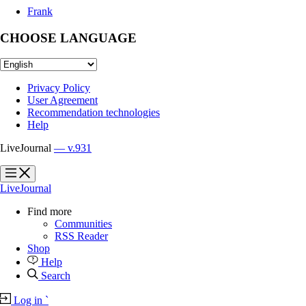
Frank
CHOOSE LANGUAGE
Privacy Policy
User Agreement
Recommendation technologies
Help
LiveJournal
— v.931
?
?
LiveJournal
Find more
Communities
RSS Reader
Shop
Help
Search
Log in
`