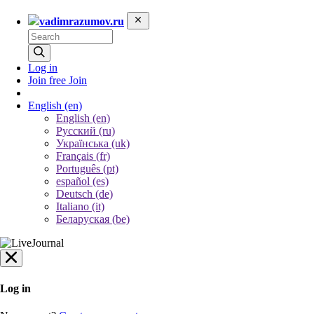
vadimrazumov.ru
Log in
Join free
Join
English
(en)
English (en)
Русский (ru)
Українська (uk)
Français (fr)
Português (pt)
español (es)
Deutsch (de)
Italiano (it)
Беларуская (be)
Log in