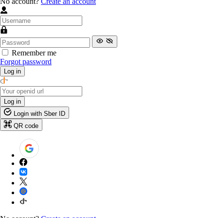
No account?
Create an account
Remember me
Forgot password
Log in
Log in
Login with Sber ID
QR code