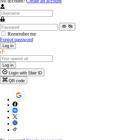
No account?
Create an account
Remember me
Forgot password
Log in
Log in
Login with Sber ID
QR code