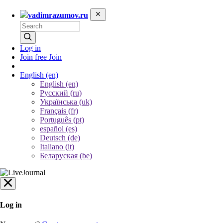
vadimrazumov.ru
Log in
Join free
Join
English
(en)
English (en)
Русский (ru)
Українська (uk)
Français (fr)
Português (pt)
español (es)
Deutsch (de)
Italiano (it)
Беларуская (be)
Log in