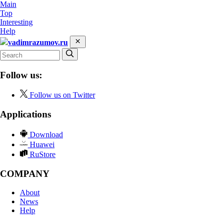
Main
Top
Interesting
Help
vadimrazumov.ru
Follow us:
Follow us on Twitter
Applications
Download
Huawei
RuStore
COMPANY
About
News
Help