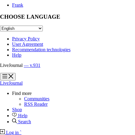
Frank
CHOOSE LANGUAGE
Privacy Policy
User Agreement
Recommendation technologies
Help
LiveJournal
— v.931
?
?
LiveJournal
Find more
Communities
RSS Reader
Shop
Help
Search
Log in
`