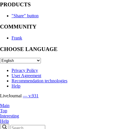
PRODUCTS
"Share" button
COMMUNITY
Frank
CHOOSE LANGUAGE
Privacy Policy
User Agreement
Recommendation technologies
Help
LiveJournal
— v.931
Main
Top
Interesting
Help