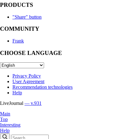
PRODUCTS
"Share" button
COMMUNITY
Frank
CHOOSE LANGUAGE
Privacy Policy
User Agreement
Recommendation technologies
Help
LiveJournal
— v.931
Main
Top
Interesting
Help