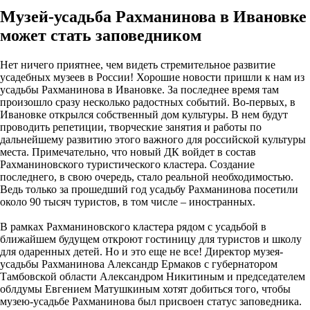
Музей-усадьба Рахманинова в Ивановке
может стать заповедником
Нет ничего приятнее, чем видеть стремительное развитие
усадебных музеев в России! Хорошие новости пришли к нам из
усадьбы Рахманинова в Ивановке. За последнее время там
произошло сразу несколько радостных событий. Во-первых, в
Ивановке открылся собственный дом культуры. В нем будут
проводить репетиции, творческие занятия и работы по
дальнейшему развитию этого важного для российской культуры
места. Примечательно, что новый ДК войдет в состав
Рахманиновского туристического кластера. Создание
последнего, в свою очередь, стало реальной необходимостью.
Ведь только за прошедший год усадьбу Рахманинова посетили
около 90 тысяч туристов, в том числе – иностранных.
В рамках Рахманиновского кластера рядом с усадьбой в
ближайшем будущем откроют гостиницу для туристов и школу
для одаренных детей. Но и это еще не все! Директор музея-
усадьбы Рахманинова Александр Ермаков с губернатором
Тамбовской области Александром Никитиным и председателем
облдумы Евгением Матушкиным хотят добиться того, чтобы
музею-усадьбе Рахманинова был присвоен статус заповедника.