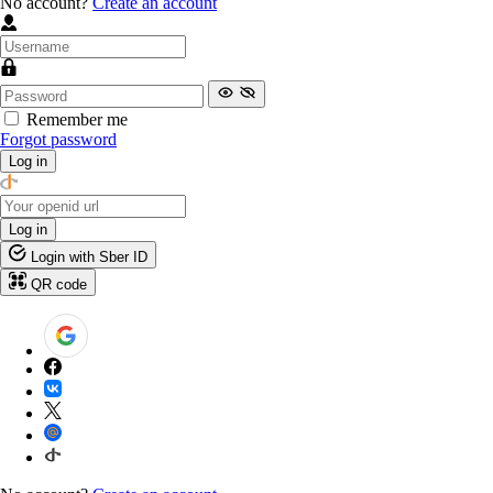
No account?
Create an account
Remember me
Forgot password
Log in
Log in
Login with Sber ID
QR code