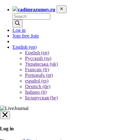
vadimrazumov.ru
Log in
Join free
Join
English
(en)
English (en)
Русский (ru)
Українська (uk)
Français (fr)
Português (pt)
español (es)
Deutsch (de)
Italiano (it)
Беларуская (be)
Log in