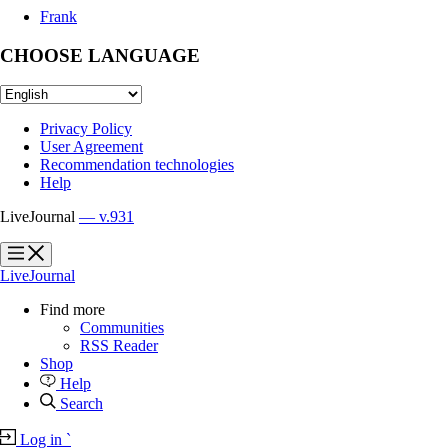
Frank
CHOOSE LANGUAGE
Privacy Policy
User Agreement
Recommendation technologies
Help
LiveJournal
— v.931
?
?
LiveJournal
Find more
Communities
RSS Reader
Shop
Help
Search
Log in
`