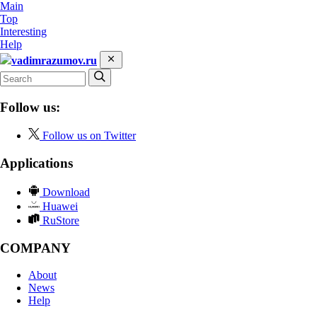
Main
Top
Interesting
Help
vadimrazumov.ru
Follow us:
Follow us on Twitter
Applications
Download
Huawei
RuStore
COMPANY
About
News
Help