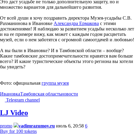
Это даст усадьбе не только дополнительную защиту, но и
множество вариантов для дальнейшего развития.
От всей души я хочу поздравить директора Музея-усадьбы С.В.
Рахманинова в Ивановке
Александра Ермакова
с этими
достижениями! Я наблюдаю за развитием усадьбы несколько лет
и на ее примере вижу, как может с каждым годом расцветать
музей, если о нем заботятся с огромной самоотдачей и любовью!
А вы были в Ивановке? И в Тамбовской области – вообще?
Какие тамбовские достопримечательности нравятся вам больше
всего? И какие туристические объекты этого региона вы хотели
бы увидеть?
Фото: официальная
группа музея
Ивановка
Тамбовская область
новости
Telegram channel
LJ Video
promo
vadimrazumov.ru
июль 6, 20:58
6
Buy for 100 tokens