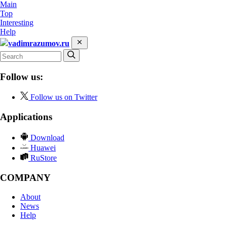
Main
Top
Interesting
Help
vadimrazumov.ru
Follow us:
Follow us on Twitter
Applications
Download
Huawei
RuStore
COMPANY
About
News
Help