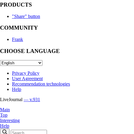
PRODUCTS
"Share" button
COMMUNITY
Frank
CHOOSE LANGUAGE
Privacy Policy
User Agreement
Recommendation technologies
Help
LiveJournal
— v.931
Main
Top
Interesting
Help