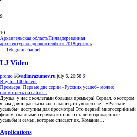
9.
10.
Архангельская область
Пияла
деревянная
архитектура
квадрокоптер
фото 2018
церковь
Telegram channel
LJ Video
promo
vadimrazumov.ru
july 6, 20:58
6
Buy for 100 tokens
Премьера! Первые две серии «Русских усадеб» можно
посмотреть на сайте…
Друзья, у нас с коллегами большая премьера! Сериал, о котором
я вам давно рассказывал, наконец-то увидел свет! «Русские
усадьбы» доступны для просмотра! Это первый многосерийный
фильм, главными героями которого стали возрожденные
усадьбы и семьи, которые спасают их. Команда…
Applications