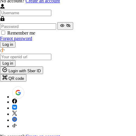
No account?
Create an account
Remember me
Forgot password
Log in
Log in
Login with Sber ID
QR code