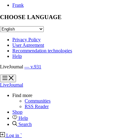
Frank
CHOOSE LANGUAGE
Privacy Policy
User Agreement
Recommendation technologies
Help
LiveJournal
— v.931
?
?
LiveJournal
Find more
Communities
RSS Reader
Shop
Help
Search
Log in
`