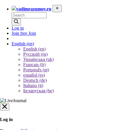
vadimrazumov.ru
Log in
Join free
Join
English
(en)
English (en)
Русский (ru)
Українська (uk)
Français (fr)
Português (pt)
español (es)
Deutsch (de)
Italiano (it)
Беларуская (be)
Log in