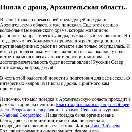
Пияла с дрона, Архангельская область.
В село Пияла во время своей предыдущей поездки в
Архангельскую область я уже приезжал. Еще этой осенью
колокольня Вознесенского храма, которая живописно
расположена практически у воды, нуждалась в реставрации. Но
тогда речь о необходимости проведения реставрационных и
противоаварийных работ на объекте еще только обсуждалась. И
вот, спустя несколько месяцев живописная колокольня у воды
встретила меня в лесах - значит, опасность миновала и
достопримечательность будет восстановлена! Русский Север
потихоньку возрождается!
В честь этой радостной новости я подготовил для вас несколько
интересных кадров из Пиялы с дрона. Приятного вам
просмотра!
Напомню, что моя поездка в Архангельскую область проходит в
рамках второй экспедиции
Благотворительного фонда «Общее
дело. Возрождение деревянных храмов Севера»
и журнала
«National Geographic»
. Наша поездка была организована
благодаря частной инициативе и помощи мецената,
соучредителя и активного участника Фонда
Ильи Зибарева
.
Больше информации о деятельности фонда и его