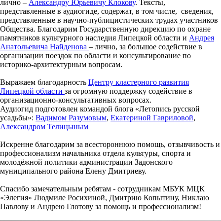
лично –
Александру Юрьевичу Клокову
. Тексты,
представленные в аудиогиде, содержат, в том числе, сведения,
представленные в научно-публицистических трудах участников
Общества. Благодарим Государственную дирекцию по охране
памятников культурного наследия Липецкой области и
Андрея
Анатольевича Найденова
– лично, за большое содействие в
организации поездок по области и консультирование по
историко-архитектурным вопросам.
Выражаем благодарность
Центру кластерного развития
Липецкой области
за огромную поддержку содействие в
организационно-консультативных вопросах.
Аудиогид подготовлен командой блога «Летопись русской
усадьбы»:
Вадимом Разумовым
,
Екатериной Гавриловой
,
Александром Телицыным
Искренне благодарим за всестороннюю помощь, отзывчивость и
профессионализм начальника отдела культуры, спорта и
молодёжной политики администрации Задонского
муниципального района Елену Дмитриеву.
Спасибо замечательным ребятам - сотрудникам МБУК МЦК
«Элегия» Людмиле Росихиной, Дмитрию Копытину, Никлаю
Павлову и Андрею Глотову за помощь и профессионализм!