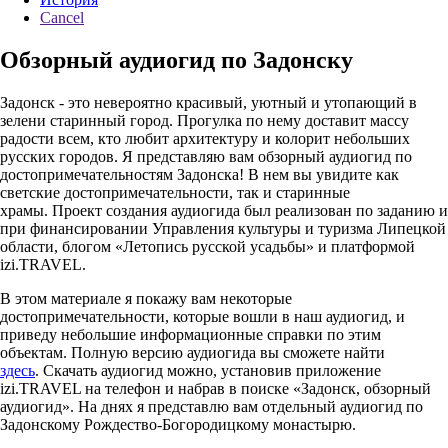
Cancel
Обзорный аудиогид по Задонску
Задонск - это невероятно красивый, уютный и утопающий в
зелени старинный город. Прогулка по нему доставит массу
радости всем, кто любит архитектуру и колорит небольших
русских городов. Я представляю вам обзорный аудиогид по
достопримечательностям Задонска! В нем вы увидите как
светские достопримечательности, так и старинные
храмы. Проект создания аудиогида был реализован по заданию и
при финансировании Управления культуры и туризма Липецкой
области, блогом «Летопись русской усадьбы» и платформой
izi.TRAVEL.
В этом материале я покажу вам некоторые
достопримечательности, которые вошли в наш аудиогид, и
приведу небольшие информационные справки по этим
объектам. Полную версию аудиогида вы сможете найти
здесь
. Скачать аудиогид можно, установив приложение
izi.TRAVEL на телефон и набрав в поиске «Задонск, обзорный
аудиогид». На днях я представлю вам отдельный аудиогид по
Задонскому Рождество-Богородицкому монастырю.