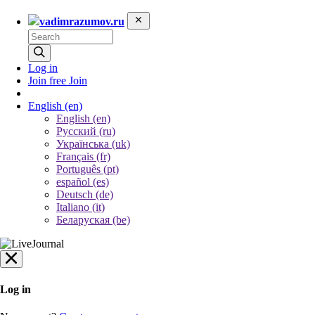
vadimrazumov.ru
Log in
Join free
Join
English
(en)
English (en)
Русский (ru)
Українська (uk)
Français (fr)
Português (pt)
español (es)
Deutsch (de)
Italiano (it)
Беларуская (be)
Log in