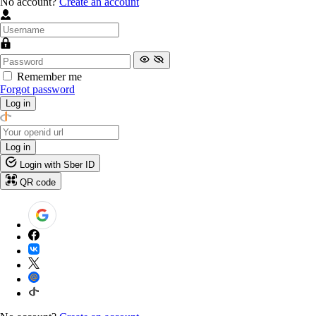
No account?
Create an account
Remember me
Forgot password
Log in
Log in
Login with Sber ID
QR code