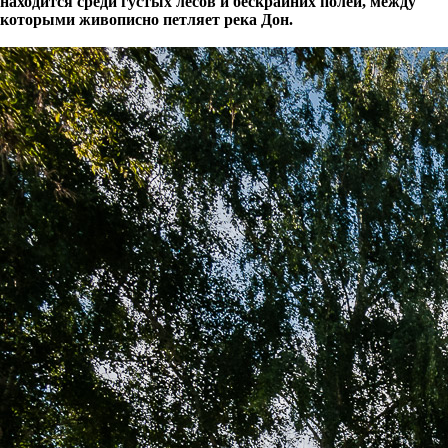
находится среди густых лесов и бескрайних полей, между
которыми живописно петляет река Дон.