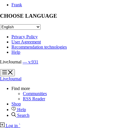
Frank
CHOOSE LANGUAGE
Privacy Policy
User Agreement
Recommendation technologies
Help
LiveJournal
— v.931
?
?
LiveJournal
Find more
Communities
RSS Reader
Shop
Help
Search
Log in
`