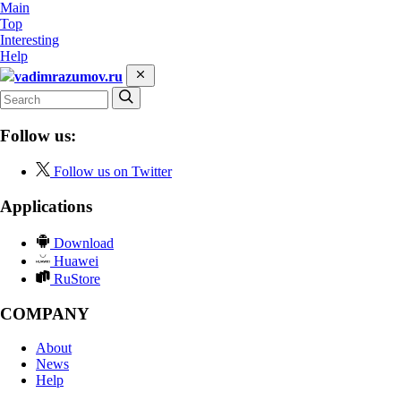
Main
Top
Interesting
Help
vadimrazumov.ru
Follow us:
Follow us on Twitter
Applications
Download
Huawei
RuStore
COMPANY
About
News
Help