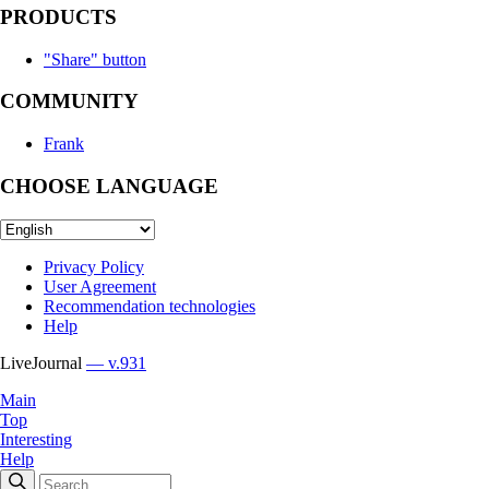
PRODUCTS
"Share" button
COMMUNITY
Frank
CHOOSE LANGUAGE
Privacy Policy
User Agreement
Recommendation technologies
Help
LiveJournal
— v.931
Main
Top
Interesting
Help