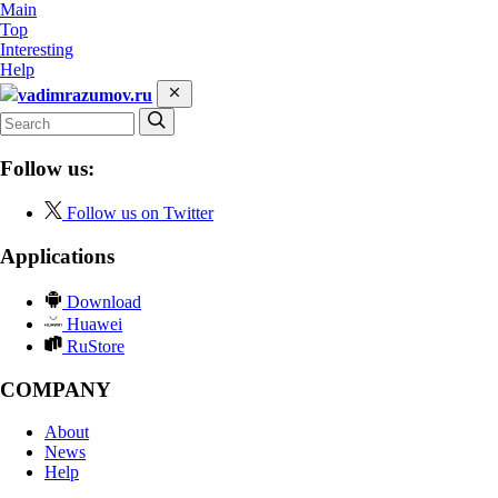
Main
Top
Interesting
Help
vadimrazumov.ru
Follow us:
Follow us on Twitter
Applications
Download
Huawei
RuStore
COMPANY
About
News
Help