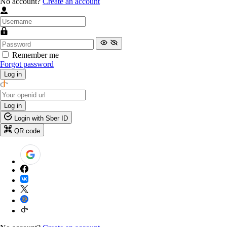
No account?
Create an account
Remember me
Forgot password
Log in
Log in
Login with Sber ID
QR code