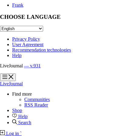
Frank
CHOOSE LANGUAGE
Privacy Policy
User Agreement
Recommendation technologies
Help
LiveJournal
— v.931
?
?
LiveJournal
Find more
Communities
RSS Reader
Shop
Help
Search
Log in
`