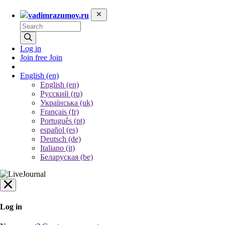
vadimrazumov.ru
Log in
Join free
Join
English
(en)
English (en)
Русский (ru)
Українська (uk)
Français (fr)
Português (pt)
español (es)
Deutsch (de)
Italiano (it)
Беларуская (be)
Log in