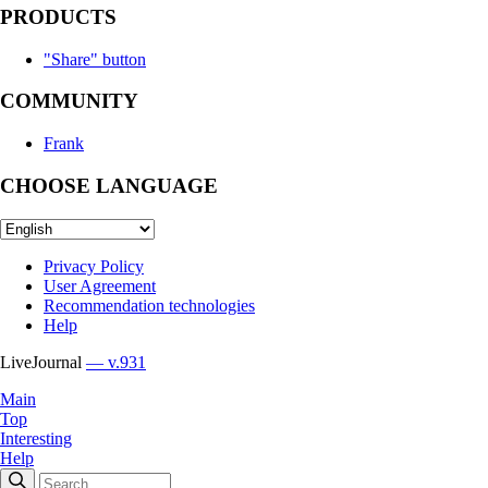
PRODUCTS
"Share" button
COMMUNITY
Frank
CHOOSE LANGUAGE
Privacy Policy
User Agreement
Recommendation technologies
Help
LiveJournal
— v.931
Main
Top
Interesting
Help