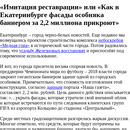
«Имитация реставрации» или «Как в
Екатеринбурге фасады особняка
баннером за 2,2 миллиона прикроют»
Екатеринбург – город черно-белых новостей. Еще недавно мы
возмущались проектом строительства комплекса
небоскребов
«Медная гора»
в исторической части города. Потом радовались
тому, что
усадьбу Железновых восстановят
и приспособят под
современное использование.
И вот, из города прилетела весьма спорная новость. В
преддверии Чемпионата мира по футболу – 2018 власти города
закроют гигантским баннером здание одной из городских
особняков. Примечательно, что стоимость изготовления этой
конструкции, согласно
данным
портала «Наша газета»,
составляет 2, 2 млн. рублей. Цель данного действия описывается
так: «…укрыть фасады, которые утратили свой внешний облик
и которые встречаются по пути следования клиентских групп
FIFA из аэропорта Кольцово до стадиона «Центральный».
Среди местных градозащитников разгорелась жаркая дискуссия.
Многие отметили, что средств, которые будут потрачены на
изготовление и размещение баннера, хватило бы, например, на