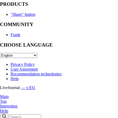
PRODUCTS
"Share" button
COMMUNITY
Frank
CHOOSE LANGUAGE
Privacy Policy
User Agreement
Recommendation technologies
Help
LiveJournal
— v.931
Main
Top
Interesting
Help