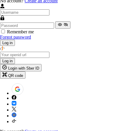
No account?
Create an account
Remember me
Forgot password
Log in
Log in
Login with Sber ID
QR code