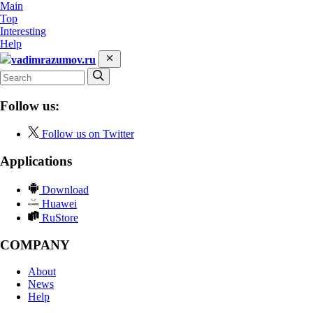
Main
Top
Interesting
Help
vadimrazumov.ru
Follow us:
Follow us on Twitter
Applications
Download
Huawei
RuStore
COMPANY
About
News
Help