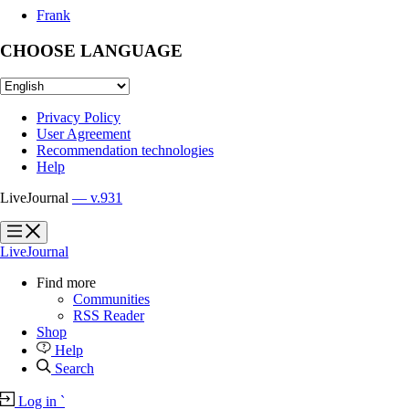
Frank
CHOOSE LANGUAGE
Privacy Policy
User Agreement
Recommendation technologies
Help
LiveJournal
— v.931
?
?
LiveJournal
Find more
Communities
RSS Reader
Shop
Help
Search
Log in
`