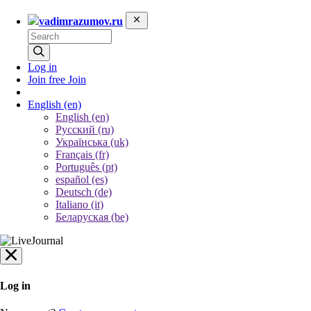
vadimrazumov.ru
Log in
Join free
Join
English
(en)
English (en)
Русский (ru)
Українська (uk)
Français (fr)
Português (pt)
español (es)
Deutsch (de)
Italiano (it)
Беларуская (be)
Log in