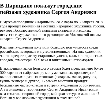
В Царицыно покажут городские
пейзажи художника Сергея Андрияки
В музее-заповеднике «Царицыно» со 2 марта по 30 апреля 2018
года пройдет юбилейная выставка народного художника России,
ректора Государственной академии акварели и изящных
искусств и художественного руководителя Московской школы
акварели Сергея Андрияки.
Картины художника получили большую популярность среди
российских историков и путешественников. На них художник
часто передает красоту старинных улочек, малых исторических
городов, атмосферы XIX века и винтажных натюрмортов.
В экспозиции залов Большого дворца будет представлено более
500 картин от набросков до монументальных произведений,
выполненных в разных техниках (акварель, масло, рисунок,
гуашь, темпера и другое). В рамках выставки пройдут
бесплатные мастер-классы и встречи художника со зрителями.
А вы знакомы с творчеством Сергея Андрияки? Нравится ли
вам тематика старинной городской архитектуре в живописи?
Есть ли у вас любимые художники в этом жанре?