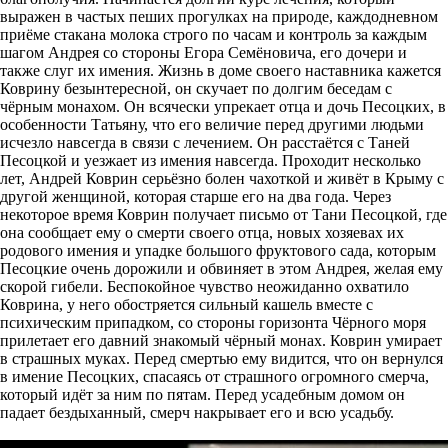
выражен в частых пеших прогулках на природе, каждодневном
приёме стакана молока строго по часам и контроль за каждым
шагом Андрея со стороны Егора Семёновича, его дочери и
также слуг их имения. Жизнь в доме своего наставника кажется
Коврину безынтересной, он скучает по долгим беседам с
чёрным монахом. Он всячески упрекает отца и дочь Песоцких, в
особенности Татьяну, что его величие перед другими людьми
исчезло навсегда в связи с лечением. Он расстаётся с Таней
Песоцкой и уезжает из имения навсегда. Проходит несколько
лет, Андрей Коврин серьёзно болен чахоткой и живёт в Крыму с
другой женщиной, которая старше его на два года. Через
некоторое время Коврин получает письмо от Тани Песоцкой, где
она сообщает ему о смерти своего отца, новых хозяевах их
родового имения и упадке большого фруктового сада, которым
Песоцкие очень дорожили и обвиняет в этом Андрея, желая ему
скорой гибели. Беспокойное чувство неожиданно охватило
Коврина, у него обостряется сильный кашель вместе с
психическим припадком, со стороны горизонта Чёрного моря
прилетает его давний знакомый чёрный монах. Коврин умирает
в страшных муках. Перед смертью ему видится, что он вернулся
в имение Песоцких, спасаясь от страшного огромного смерча,
который идёт за ним по пятам. Перед усадебным домом он
падает бездыханный, смерч накрывает его и всю усадьбу.