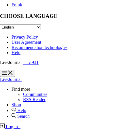
Frank
CHOOSE LANGUAGE
Privacy Policy
User Agreement
Recommendation technologies
Help
LiveJournal
— v.931
?
?
LiveJournal
Find more
Communities
RSS Reader
Shop
Help
Search
Log in
`