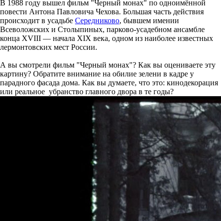
В 1988 году вышел фильм "Черный монах" по одноимённой
повести Антона Павловича Чехова. Большая часть действия
происходит в усадьбе
Середниково
, бывшем имении
Всеволожских и Столыпиных, парково-усадебном ансамбле
конца XVIII — начала XIX века, одном из наиболее известных
лермонтовских мест России.
А вы смотрели фильм "Черный монах"? Как вы оцениваете эту
картину? Обратите внимание на обилие зелени в кадре у
парадного фасада дома. Как вы думаете, что это: кинодекорация
или реальное убранство главного двора в те годы?