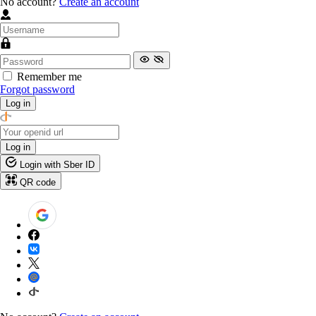
No account?
Create an account
Remember me
Forgot password
Log in
Log in
Login with Sber ID
QR code