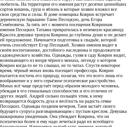
любитель. На территории его имения растут десятки ценнейших
сортов вишень, груш и яблонь в которые хозяин вложил все
свои средства и силы. В доме помещика Коврин встречает
деревенскую барышню Таню Песоцкую, дочь Егора
Семёновича. За пять лет с момента посещения Ковриным
имения Песоцких Татьяна превратилась в неземную красавицу.
Красота девушки тронула Коврина до глубины души и он делает
ей предложение. Начинается подготовка к свадьбе, которой
очень способствует Егор Песоцкий. Хозяин имения видит в
своём воспитаннике, достойного наследника и продолжателя
садоводческого хозяйства. Однажды, гуляя в саду Коврин видит,
возникающего из вихря чёрного монаха, легенду о котором
Коврин когда-то не то слышал, не то читал. Спустя некоторое
время, чёрный монах вновь посещает профессора. Коврин
пытается постичь его природу, полагая, что это всего лишь его
воображение и у него серьёзное психическое расстройство.
Монах всё чаще предстаёт перед образом молодого человека,
убеждая в его гениальных способностях и его отличии от
других людей. Андрей сильно польщён этим, к нему
возвращается бодрость духа и весёлость на радость семье
Песоцких. Однажды поздним вечером, Таня застаёт своего
будущего супруга разговаривающим с пустым креслом. Девушка
шокирована увиденным. Она убеждает Коврина, что он
психически болен и ему надо лечиться ради их всеобщего
благополучия. Начинается долгий курс лечения, который