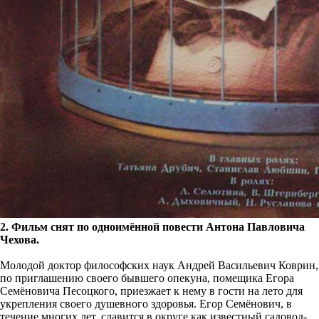
2. Фильм снят по одноимённой повести Антона Павловича
Чехова.
Молодой доктор философских наук Андрей Васильевич Коврин,
по приглашению своего бывшего опекуна, помещика Егора
Семёновича Песоцкого, приезжает к нему в гости на лето для
укрепления своего душевного здоровья. Егор Семёнович, в
течение многих лет, славится в округе как известный садовод-