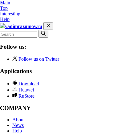
Main
Top
Interesting
Help
vadimrazumov.ru
Follow us:
Follow us on Twitter
Applications
Download
Huawei
RuStore
COMPANY
About
News
Help