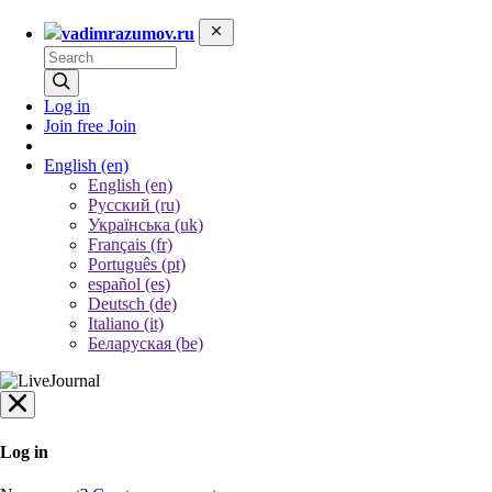
vadimrazumov.ru
Log in
Join free
Join
English
(en)
English (en)
Русский (ru)
Українська (uk)
Français (fr)
Português (pt)
español (es)
Deutsch (de)
Italiano (it)
Беларуская (be)
Log in