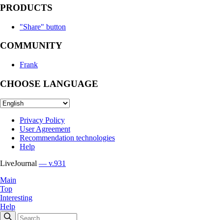
PRODUCTS
"Share" button
COMMUNITY
Frank
CHOOSE LANGUAGE
Privacy Policy
User Agreement
Recommendation technologies
Help
LiveJournal
— v.931
Main
Top
Interesting
Help