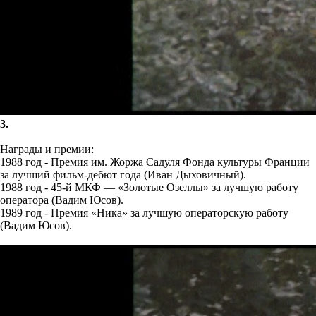
3.
Награды и премии:
1988 год - Премия им. Жоржа Садуля Фонда культуры Франции
за лучший фильм-дебют года (Иван Дыховичный).
1988 год - 45-й МКФ — «Золотые Озеллы» за лучшую работу
оператора (Вадим Юсов).
1989 год - Премия «Ника» за лучшую операторскую работу
(Вадим Юсов).