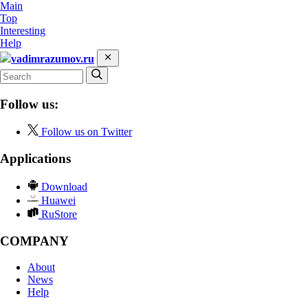
Main
Top
Interesting
Help
vadimrazumov.ru
Follow us:
Follow us on Twitter
Applications
Download
Huawei
RuStore
COMPANY
About
News
Help