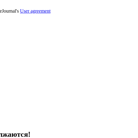
veJournal's
User agreement
олжаются!