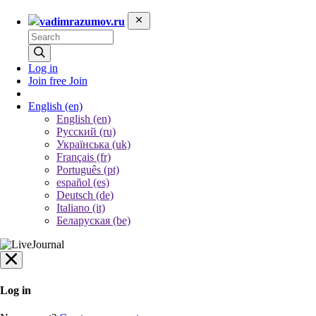
vadimrazumov.ru
Log in
Join free
Join
English
(en)
English (en)
Русский (ru)
Українська (uk)
Français (fr)
Português (pt)
español (es)
Deutsch (de)
Italiano (it)
Беларуская (be)
Log in