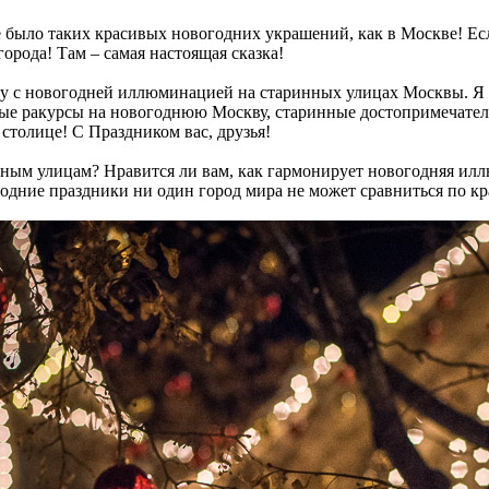
не было таких красивых новогодних украшений, как в Москве! Е
города! Там – самая настоящая сказка!
ку с новогодней иллюминацией на старинных улицах Москвы. Я 
сные ракурсы на новогоднюю Москву, старинные достопримечате
столице! С Праздником вас, друзья!
ьным улицам? Нравится ли вам, как гармонирует новогодняя ил
огодние праздники ни один город мира не может сравниться по к