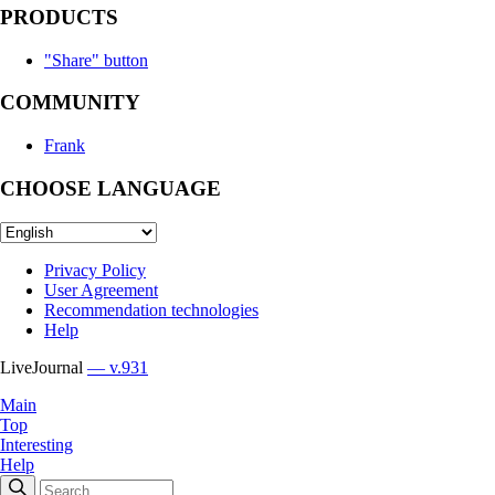
PRODUCTS
"Share" button
COMMUNITY
Frank
CHOOSE LANGUAGE
Privacy Policy
User Agreement
Recommendation technologies
Help
LiveJournal
— v.931
Main
Top
Interesting
Help