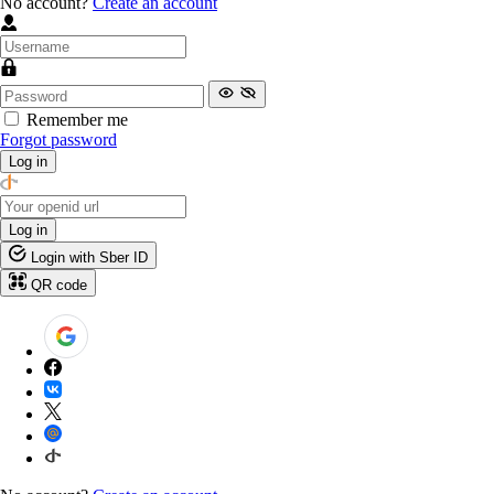
No account?
Create an account
Remember me
Forgot password
Log in
Log in
Login with Sber ID
QR code