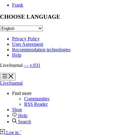
Frank
CHOOSE LANGUAGE
Privacy Policy
User Agreement
Recommendation technologies
Help
LiveJournal
— v.931
?
?
LiveJournal
Find more
Communities
RSS Reader
Shop
Help
Search
Log in
`