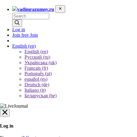
vadimrazumov.ru
Log in
Join free
Join
English
(en)
English (en)
Русский (ru)
Українська (uk)
Français (fr)
Português (pt)
español (es)
Deutsch (de)
Italiano (it)
Беларуская (be)
Log in