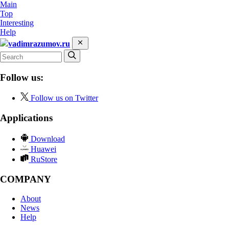
Main
Top
Interesting
Help
vadimrazumov.ru
Follow us:
Follow us on Twitter
Applications
Download
Huawei
RuStore
COMPANY
About
News
Help