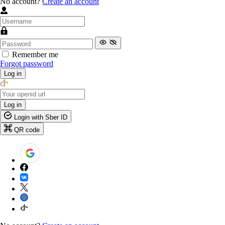
No account?
Create an account
Remember me
Forgot password
Log in
Log in
Login with Sber ID
QR code