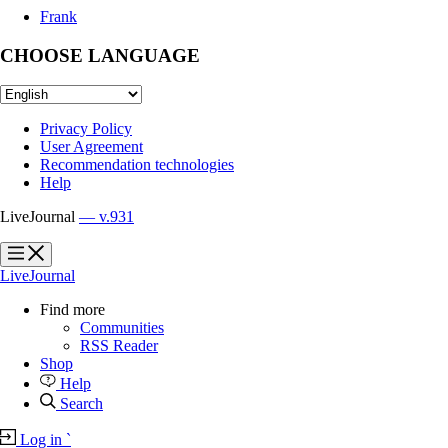
Frank
CHOOSE LANGUAGE
Privacy Policy
User Agreement
Recommendation technologies
Help
LiveJournal
— v.931
?
?
LiveJournal
Find more
Communities
RSS Reader
Shop
Help
Search
Log in
`