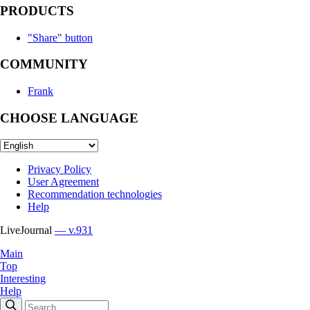
PRODUCTS
"Share" button
COMMUNITY
Frank
CHOOSE LANGUAGE
Privacy Policy
User Agreement
Recommendation technologies
Help
LiveJournal
— v.931
Main
Top
Interesting
Help