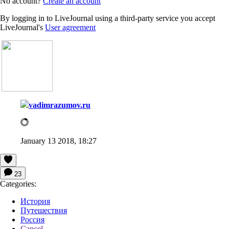
No account?
Create an account
By logging in to LiveJournal using a third-party service you accept
LiveJournal's
User agreement
vadimrazumov.ru
January 13 2018, 18:27
23
Categories:
История
Путешествия
Россия
Cancel