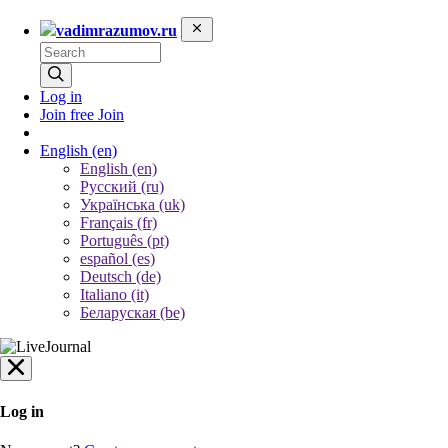
vadimrazumov.ru
Log in
Join free
Join
English
(en)
English (en)
Русский (ru)
Українська (uk)
Français (fr)
Português (pt)
español (es)
Deutsch (de)
Italiano (it)
Беларуская (be)
Log in