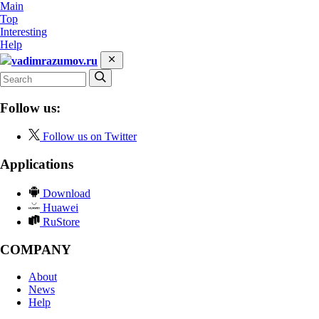
Main
Top
Interesting
Help
vadimrazumov.ru
Follow us:
Follow us on Twitter
Applications
Download
Huawei
RuStore
COMPANY
About
News
Help