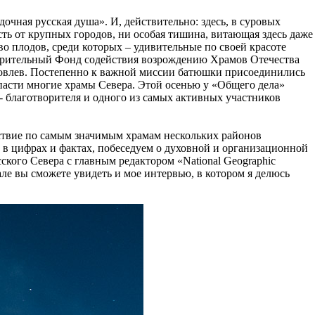
очная русская душа». И, действительно: здесь, в суровых
ть от крупных городов, ни особая тишина, витающая здесь даже
во плодов, среди которых – удивительные по своей красоте
ворительный Фонд содействия возрождению Храмов Отечества
Яковлев. Постепенно к важной миссии батюшки присоединились
спасти многие храмы Севера. Этой осенью у «Общего дела»
- благотворителя и одного из самых активных участников
ествие по самым значимым храмам нескольких районов
 в цифрах и фактах, побеседуем о духовной и организационной
кого Севера с главным редактором «National Geographic
е вы сможете увидеть и мое интервью, в котором я делюсь