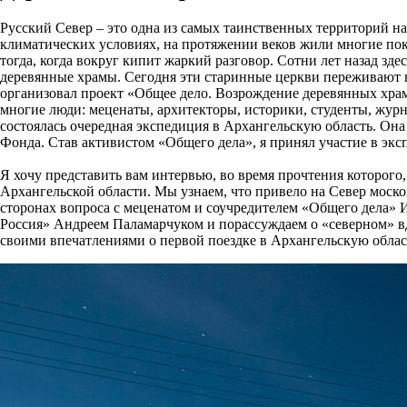
Русский Север – это одна из самых таинственных территорий наш
климатических условиях, на протяжении веков жили многие поко
тогда, когда вокруг кипит жаркий разговор. Сотни лет назад зд
деревянные храмы. Сегодня эти старинные церкви переживают 
организовал проект «Общее дело. Возрождение деревянных хра
многие люди: меценаты, архитекторы, историки, студенты, журн
состоялась очередная экспедиция в Архангельскую область. Она
Фонда. Став активистом «Общего дела», я принял участие в эк
Я хочу представить вам интервью, во время прочтения которог
Архангельской области. Мы узнаем, что привело на Север моск
сторонах вопроса с меценатом и соучредителем «Общего дела» 
Россия» Андреем Паламарчуком и порассуждаем о «северном» в
своими впечатлениями о первой поездке в Архангельскую облас