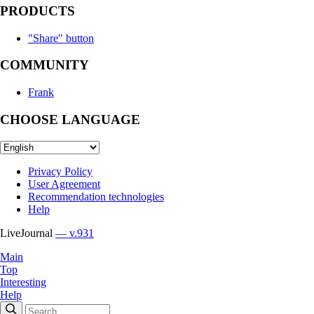
PRODUCTS
"Share" button
COMMUNITY
Frank
CHOOSE LANGUAGE
Privacy Policy
User Agreement
Recommendation technologies
Help
LiveJournal
— v.931
Main
Top
Interesting
Help