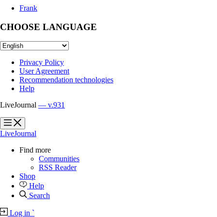
Frank
CHOOSE LANGUAGE
Privacy Policy
User Agreement
Recommendation technologies
Help
LiveJournal
— v.931
?
?
LiveJournal
Find more
Communities
RSS Reader
Shop
Help
Search
Log in
`