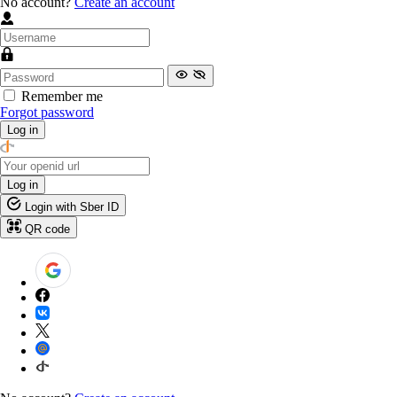
No account?
Create an account
Remember me
Forgot password
Log in
Log in
Login with Sber ID
QR code