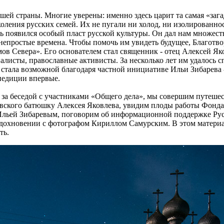
ей страны. Многие уверены: именно здесь царит та самая «загад
ления русских семей. Их не пугали ни холод, ни изолированнос
есь появился особый пласт русской культуры. Он дал нам множест
непростые времена. Чтобы помочь им увидеть будущее, Благот
мов Севера». Его основателем стал священник - отец Алексей 
алисты, православные активисты. За несколько лет им удалось 
 стала возможной благодаря частной инициативе Ильи Зибарева 
спедиции впервые.
о, за беседой с участниками «Общего дела», мы совершим путеш
овского батюшку Алексея Яковлева, увидим плоды работы Фонда
Ильей Зибаревым, поговорим об информационной поддержке Русс
дохновении с фотографом Кириллом Самурским. В этом материал
ть.