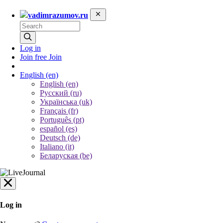
vadimrazumov.ru
Log in
Join free
Join
English
(en)
English (en)
Русский (ru)
Українська (uk)
Français (fr)
Português (pt)
español (es)
Deutsch (de)
Italiano (it)
Беларуская (be)
Log in