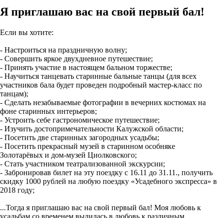
Я приглашаю вас на свой первый бал!
Если вы хотите:
- Настроиться на праздничную волну;
- Совершить яркое двухдневное путешествие;
- Принять участие в настоящем бальном торжестве;
- Научиться танцевать старинные бальные танцы (для всех
участников бала будет проведен подробный мастер-класс по
танцам);
- Сделать незабываемые фотографии в вечерних костюмах на
фоне старинных интерьеров;
- Устроить себе гастрономическое путешествие;
- Изучить достопримечательности Калужской области;
- Посетить две старинных загородных усадьбы;
- Посетить прекрасный музей в старинном особняке
Золотарёвых и дом-музей Циолковского;
- Стать участником театрализованной экскурсии;
- Забронировав билет на эту поездку с 16.11 до 31.11., получить
скидку 1000 рублей на любую поездку «Усадебного экспресса» в
2018 году;
...Тогда я приглашаю вас на свой первый бал! Моя любовь к
усадьбам со временем вылилась в любовь к различным