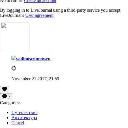
No account?
Create an account
By logging in to LiveJournal using a third-party service you accept
LiveJournal's
User agreement
vadimrazumov.ru
November 21 2017, 21:59
7
Categories:
Путешествия
Архитектура
Cancel