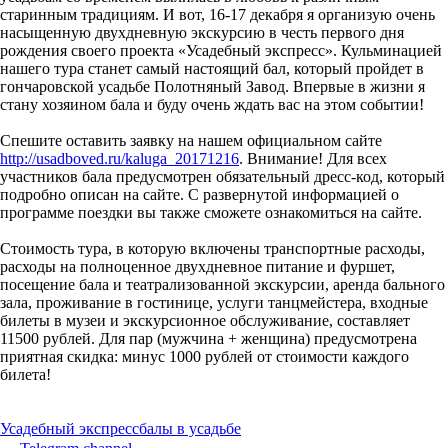
старинным традициям. И вот, 16-17 декабря я организую очень
насыщенную двухдневную экскурсию в честь первого дня
рождения своего проекта «Усадебный экспресс». Кульминацией
нашего тура станет самый настоящий бал, который пройдет в
гончаровской усадьбе Полотняный Завод. Впервые в жизни я
стану хозяином бала и буду очень ждать вас на этом событии!
Спешите оставить заявку на нашем официальном сайте
http://usadboved.ru/kaluga_20171216
. Внимание! Для всех
участников бала предусмотрен обязательный дресс-код, который
подробно описан на сайте. С развернутой информацией о
программе поездки вы также сможете ознакомиться на сайте.
Стоимость тура, в которую включены транспортные расходы,
расходы на полноценное двухдневное питание и фуршет,
посещение бала и театрализованной экскурсии, аренда бального
зала, проживание в гостинице, услуги танцмейстера, входные
билеты в музеи и экскурсионное обслуживание, составляет
11500 рублей. Для пар (мужчина + женщина) предусмотрена
приятная скидка: минус 1000 рублей от стоимости каждого
билета!
Усадебный экспресс
балы в усадьбе