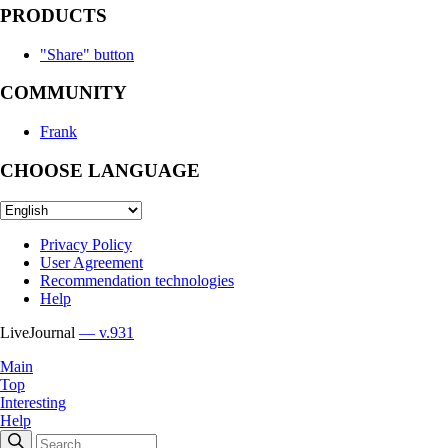
PRODUCTS
"Share" button
COMMUNITY
Frank
CHOOSE LANGUAGE
Privacy Policy
User Agreement
Recommendation technologies
Help
LiveJournal
— v.931
Main
Top
Interesting
Help