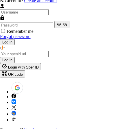
No account?
Create an account
Remember me
Forgot password
Log in
Log in
Login with Sber ID
QR code