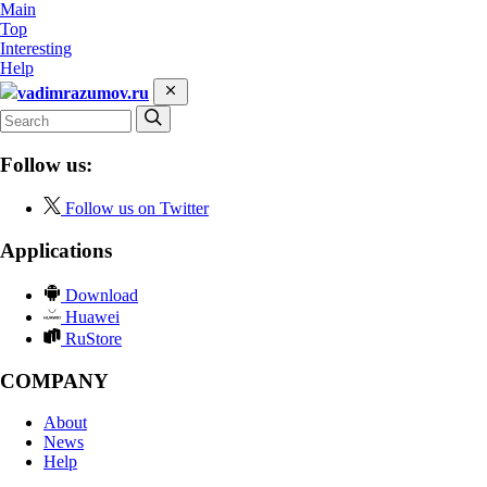
Main
Top
Interesting
Help
vadimrazumov.ru
Follow us:
Follow us on Twitter
Applications
Download
Huawei
RuStore
COMPANY
About
News
Help