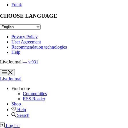
Frank
CHOOSE LANGUAGE
Privacy Policy
User Agreement
Recommendation technologies
Help
LiveJournal
— v.931
?
?
LiveJournal
Find more
Communities
RSS Reader
Shop
Help
Search
Log in
`