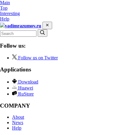
Main
Top
Interesting
Help
vadimrazumov.ru
Follow us:
Follow us on Twitter
Applications
Download
Huawei
RuStore
COMPANY
About
News
Help