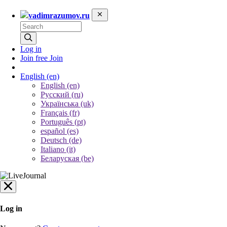
vadimrazumov.ru
Log in
Join free
Join
English
(en)
English (en)
Русский (ru)
Українська (uk)
Français (fr)
Português (pt)
español (es)
Deutsch (de)
Italiano (it)
Беларуская (be)
Log in