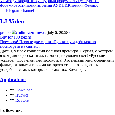
VI международный культурный форум 2017
культурный
форум
новости
премии
премия АУИПИК
премия Феникс
Telegram channel
LJ Video
promo
vadimrazumov.ru
july 6, 20:58
6
Buy for 100 tokens
Премьера! Первые две серии «Русских усадеб» можно
посмотреть на сайте…
Друзья, у нас с коллегами большая премьера! Сериал, о котором
я вам давно рассказывал, наконец-то увидел свет! «Русские
усадьбы» доступны для просмотра! Это первый многосерийный
фильм, главными героями которого стали возрожденные
усадьбы и семьи, которые спасают их. Команда…
Applications
Download
Huawei
RuStore
Follow us: