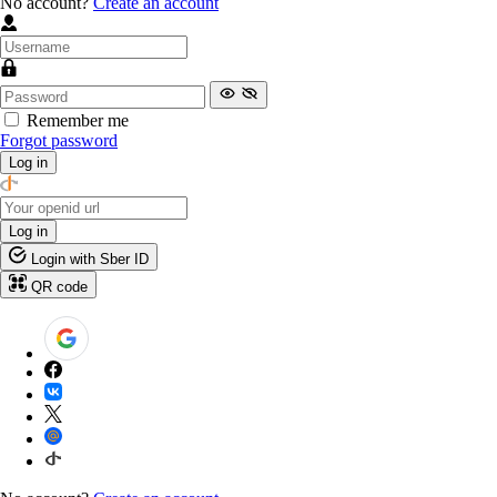
No account?
Create an account
Remember me
Forgot password
Log in
Log in
Login with Sber ID
QR code