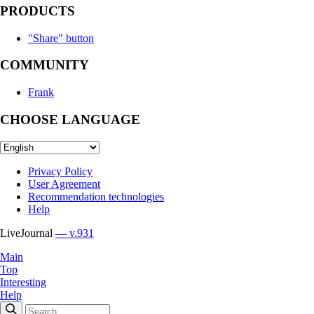
PRODUCTS
"Share" button
COMMUNITY
Frank
CHOOSE LANGUAGE
Privacy Policy
User Agreement
Recommendation technologies
Help
LiveJournal
— v.931
Main
Top
Interesting
Help