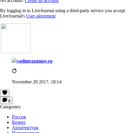
No account?
Create an account
By logging in to LiveJournal using a third-party service you accept
LiveJournal's
User agreement
vadimrazumov.ru
November 20 2017, 18:14
8
Categories:
Россия
Бизнес
Архитектура
Путешествия