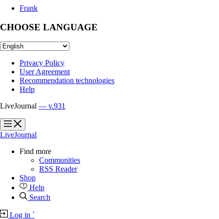
Frank
CHOOSE LANGUAGE
Privacy Policy
User Agreement
Recommendation technologies
Help
LiveJournal
— v.931
?
?
LiveJournal
Find more
Communities
RSS Reader
Shop
Help
Search
Log in
`