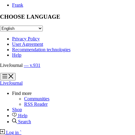
Frank
CHOOSE LANGUAGE
Privacy Policy
User Agreement
Recommendation technologies
Help
LiveJournal
— v.931
?
?
LiveJournal
Find more
Communities
RSS Reader
Shop
Help
Search
Log in
`