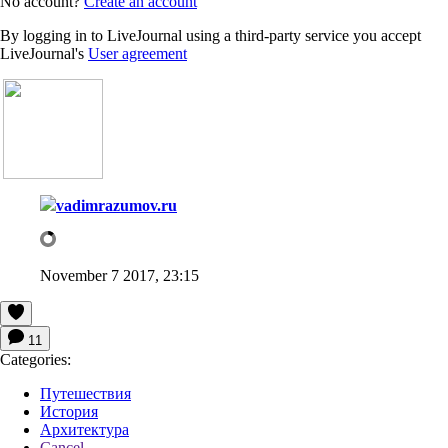
No account?
Create an account
By logging in to LiveJournal using a third-party service you accept
LiveJournal's
User agreement
vadimrazumov.ru
November 7 2017, 23:15
11
Categories:
Путешествия
История
Архитектура
Cancel