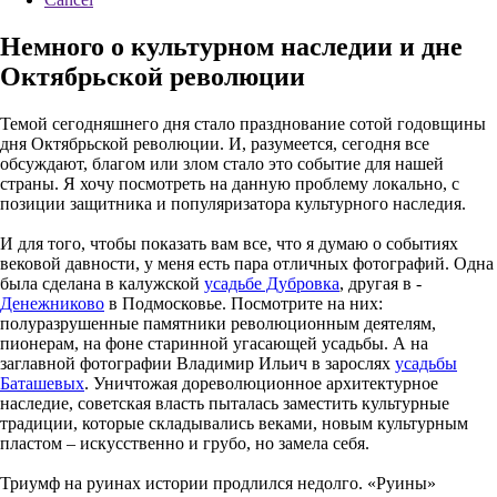
Немного о культурном наследии и дне
Октябрьской революции
Темой сегодняшнего дня стало празднование сотой годовщины
дня Октябрьской революции. И, разумеется, сегодня все
обсуждают, благом или злом стало это событие для нашей
страны. Я хочу посмотреть на данную проблему локально, с
позиции защитника и популяризатора культурного наследия.
И для того, чтобы показать вам все, что я думаю о событиях
вековой давности, у меня есть пара отличных фотографий. Одна
была сделана в калужской
усадьбе Дубровка
, другая в -
Денежниково
в Подмосковье. Посмотрите на них:
полуразрушенные памятники революционным деятелям,
пионерам, на фоне старинной угасающей усадьбы. А на
заглавной фотографии Владимир Ильич в зарослях
усадьбы
Баташевых
. Уничтожая дореволюционное архитектурное
наследие, советская власть пыталась заместить культурные
традиции, которые складывались веками, новым культурным
пластом – искусственно и грубо, но замела себя.
Триумф на руинах истории продлился недолго. «Руины»