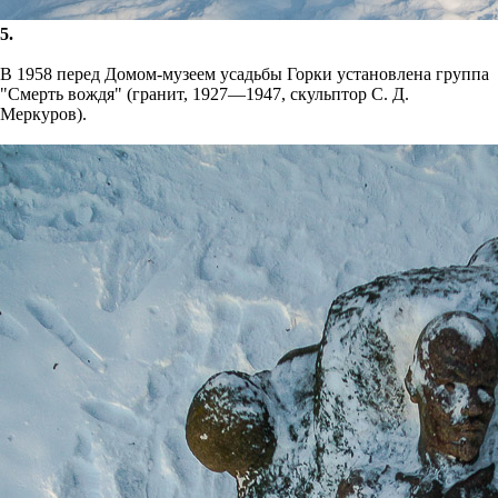
5.
В 1958 перед Домом-музеем усадьбы Горки установлена группа
"Смерть вождя" (гранит, 1927—1947, скульптор С. Д.
Меркуров).