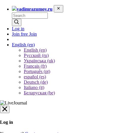
vadimrazumov.ru
Log in
Join free
Join
English
(en)
English (en)
Русский (ru)
Українська (uk)
Français (fr)
Português (pt)
español (es)
Deutsch (de)
Italiano (it)
Беларуская (be)
Log in