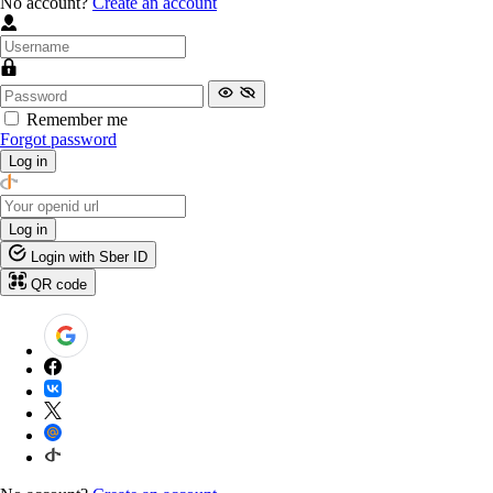
No account?
Create an account
Remember me
Forgot password
Log in
Log in
Login with Sber ID
QR code