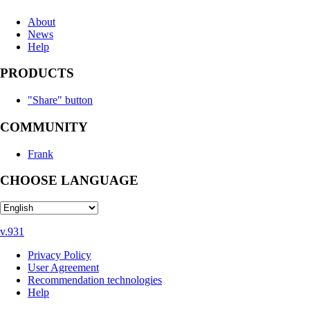
About
News
Help
PRODUCTS
"Share" button
COMMUNITY
Frank
CHOOSE LANGUAGE
v.931
Privacy Policy
User Agreement
Recommendation technologies
Help