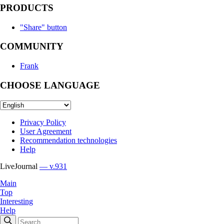
PRODUCTS
"Share" button
COMMUNITY
Frank
CHOOSE LANGUAGE
Privacy Policy
User Agreement
Recommendation technologies
Help
LiveJournal
— v.931
Main
Top
Interesting
Help