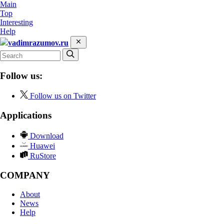
Main
Top
Interesting
Help
vadimrazumov.ru
Follow us:
Follow us on Twitter
Applications
Download
Huawei
RuStore
COMPANY
About
News
Help