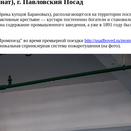
ат), г. Павловский Посад
рика купцов Барановых), располагающегося на территории пос
 активные крестьяне — кустари постепенно богатели и станови
на содержание промышленного заведения, а уже в 1891 году был
"Промпоезд" во время премьерной поездки
http://usadboved.ru/pr
уникальная спринклерная система пожаротушения (на фото).