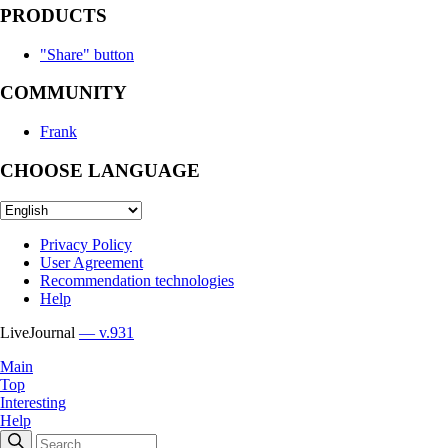
PRODUCTS
"Share" button
COMMUNITY
Frank
CHOOSE LANGUAGE
Privacy Policy
User Agreement
Recommendation technologies
Help
LiveJournal
— v.931
Main
Top
Interesting
Help