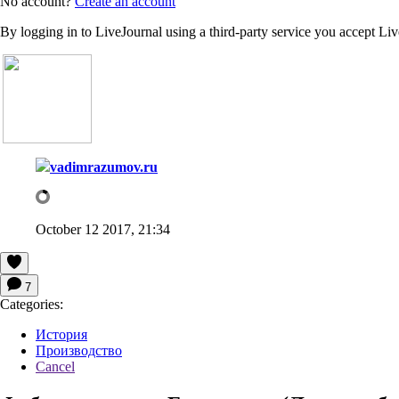
No account?
Create an account
By logging in to LiveJournal using a third-party service you accept Li
vadimrazumov.ru
October 12 2017, 21:34
7
Categories:
История
Производство
Cancel