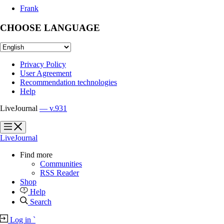
Frank
CHOOSE LANGUAGE
Privacy Policy
User Agreement
Recommendation technologies
Help
LiveJournal
— v.931
?
?
LiveJournal
Find more
Communities
RSS Reader
Shop
Help
Search
Log in
`