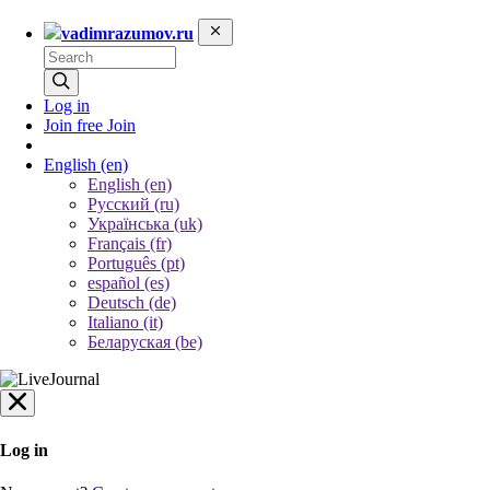
vadimrazumov.ru
Log in
Join free
Join
English
(en)
English (en)
Русский (ru)
Українська (uk)
Français (fr)
Português (pt)
español (es)
Deutsch (de)
Italiano (it)
Беларуская (be)
Log in