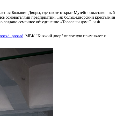
еления Большие Дворы, где также открыт Музейно-выставочный
лись основателями предприятий. Так большедворский крестьянин
о создано семейное объединение «Торговый дом С. и Ф.
ompoezd_pposad
. МВК "Княжий двор" вплотную примыкает к