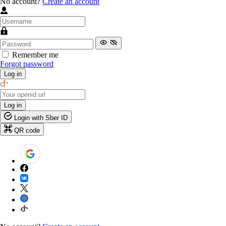
No account?
Create an account
Remember me
Forgot password
Log in
Log in
Login with Sber ID
QR code