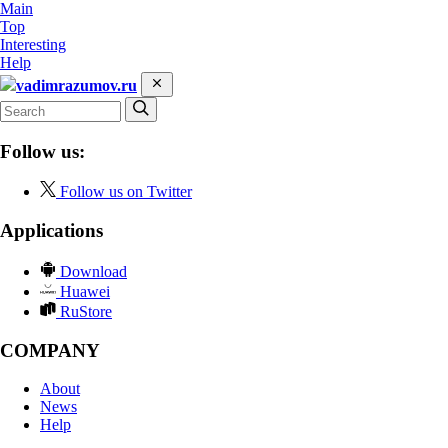
Main
Top
Interesting
Help
vadimrazumov.ru
Follow us:
Follow us on Twitter
Applications
Download
Huawei
RuStore
COMPANY
About
News
Help