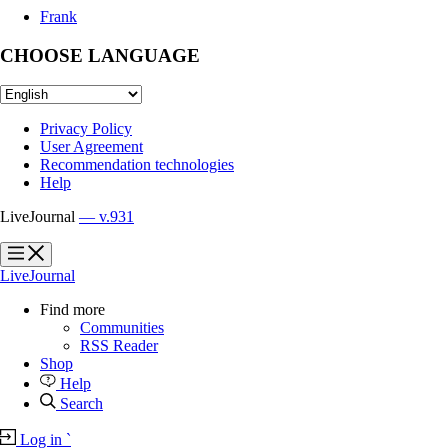
Frank
CHOOSE LANGUAGE
Privacy Policy
User Agreement
Recommendation technologies
Help
LiveJournal
— v.931
?
?
LiveJournal
Find more
Communities
RSS Reader
Shop
Help
Search
Log in
`