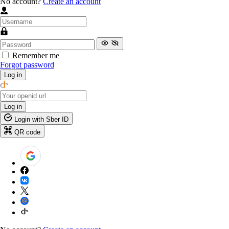
No account?
Create an account
Remember me
Forgot password
Log in
Log in
Login with Sber ID
QR code