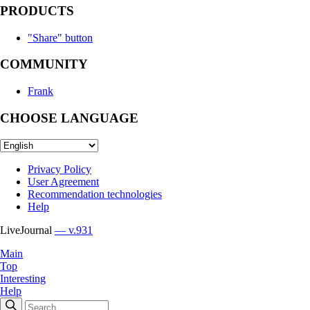
PRODUCTS
"Share" button
COMMUNITY
Frank
CHOOSE LANGUAGE
Privacy Policy
User Agreement
Recommendation technologies
Help
LiveJournal
— v.931
Main
Top
Interesting
Help