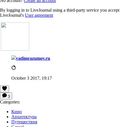
No account?
Create an account
By logging in to LiveJournal using a third-party service you accept
LiveJournal's
User agreement
vadimrazumov.ru
October 3 2017, 19:17
3
Categories:
Кино
Архитектура
Путешествия
Cancel