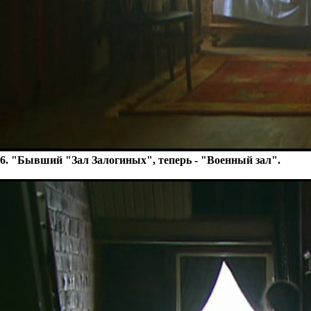
6. "Бывший "Зал Залогиных", теперь - "Военный зал".