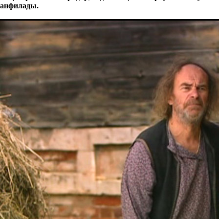
анфилады.