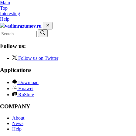
Main
Top
Interesting
Help
vadimrazumov.ru
Follow us:
Follow us on Twitter
Applications
Download
Huawei
RuStore
COMPANY
About
News
Help