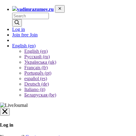
vadimrazumov.ru
Log in
Join free
Join
English
(en)
English (en)
Русский (ru)
Українська (uk)
Français (fr)
Português (pt)
español (es)
Deutsch (de)
Italiano (it)
Беларуская (be)
Log in