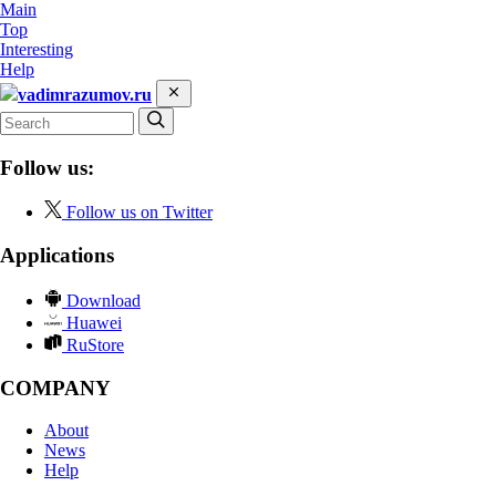
Main
Top
Interesting
Help
vadimrazumov.ru
Follow us:
Follow us on Twitter
Applications
Download
Huawei
RuStore
COMPANY
About
News
Help