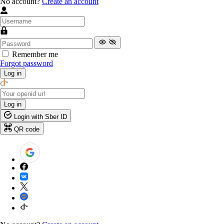
No account?
Create an account
Remember me
Forgot password
Log in
Log in
Login with Sber ID
QR code