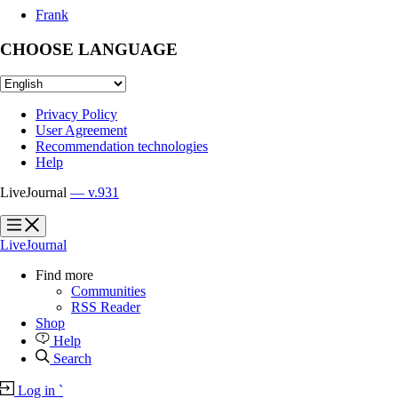
Frank
CHOOSE LANGUAGE
Privacy Policy
User Agreement
Recommendation technologies
Help
LiveJournal
— v.931
?
?
LiveJournal
Find more
Communities
RSS Reader
Shop
Help
Search
Log in
`