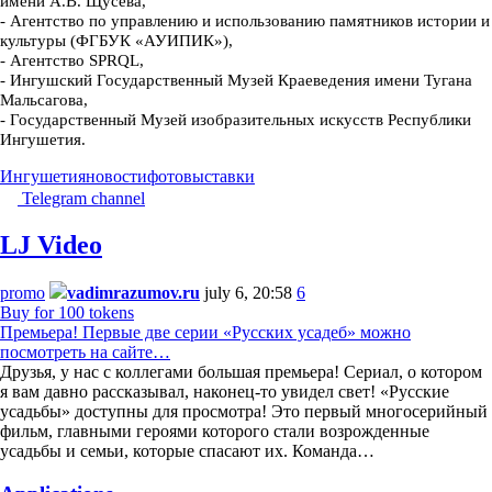
имени А.В. Щусева,
-
Агентство по управлению и использованию памятников истории и
культуры (ФГБУК «АУИПИК»),
-
Агентство SPRQL,
-
Ингушский Государственный Музей Краеведения имени Тугана
Мальсагова,
-
Государственный Музей изобразительных искусств Республики
Ингушетия.
Ингушетия
новости
фотовыставки
Telegram channel
LJ Video
promo
vadimrazumov.ru
july 6, 20:58
6
Buy for 100 tokens
Премьера! Первые две серии «Русских усадеб» можно
посмотреть на сайте…
Друзья, у нас с коллегами большая премьера! Сериал, о котором
я вам давно рассказывал, наконец-то увидел свет! «Русские
усадьбы» доступны для просмотра! Это первый многосерийный
фильм, главными героями которого стали возрожденные
усадьбы и семьи, которые спасают их. Команда…