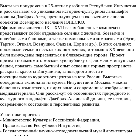
Выставка приурочена к 25
-
летнему юбилею Республики Ингушетия
и рассказывает об уникальном историко
-
культурном ландшафте
долины Джейрах
-
Асса, претендующем на включение в список
объектов Всемирного наследия ЮНЕСКО.
Сформировавшиеся в IX
–
XVII веках башенные комплексы
представляют собой отдельные селения с жилыми, боевыми и
полубоевыми башнями, а также поминальными комплексами (Эрзи,
Таргим, Эгикал, Вовнушки, Фалхан, Цори и др.). В этих селениях
проживали семьи в нескольких поколениях, и только в ХХ веке они
были вынуждены переселяться в близлежащие города. Проект
призван познакомить московскую публику с феноменом ингушских
башен, показать самобытный опыт освоения горных пространств,
раскрыть красоты Ингушетии, заповедного места и
потенциального курортного центра на юге России. Выставка
объединила экспонаты из музеев Ингушетии и Москвы: макеты
башенных комплексов, их архивные и современные изображения,
медиаматериалы. Они расскажут об особенностях природного и
культурного ландшафта Джейрах
-
Ассинской долины, ее истории,
современном состоянии и перспективах развития.
Участники проекта:
-
Министерство Культуры Российской Федерации,
-
Правительство Республики Ингушетия,
-
Государственный научно
-
исследовательский музей архитектуры