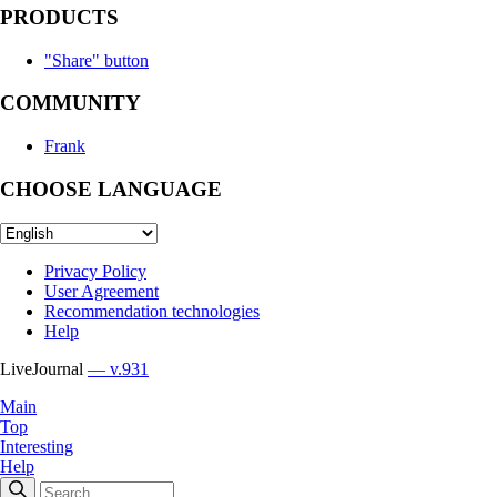
PRODUCTS
"Share" button
COMMUNITY
Frank
CHOOSE LANGUAGE
Privacy Policy
User Agreement
Recommendation technologies
Help
LiveJournal
— v.931
Main
Top
Interesting
Help