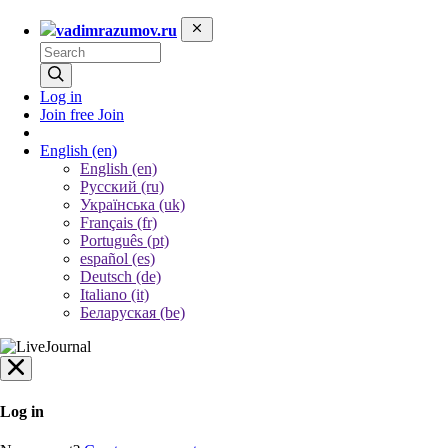
vadimrazumov.ru
Log in
Join free
Join
English
(en)
English (en)
Русский (ru)
Українська (uk)
Français (fr)
Português (pt)
español (es)
Deutsch (de)
Italiano (it)
Беларуская (be)
Log in