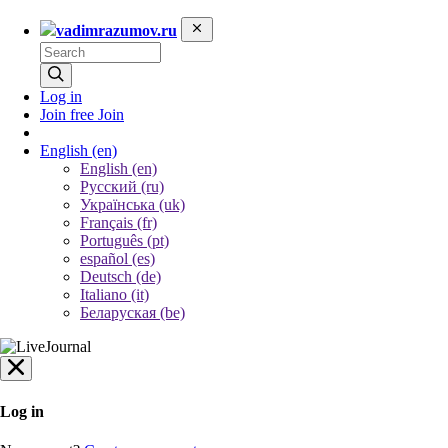
vadimrazumov.ru
Log in
Join free
Join
English
(en)
English (en)
Русский (ru)
Українська (uk)
Français (fr)
Português (pt)
español (es)
Deutsch (de)
Italiano (it)
Беларуская (be)
Log in