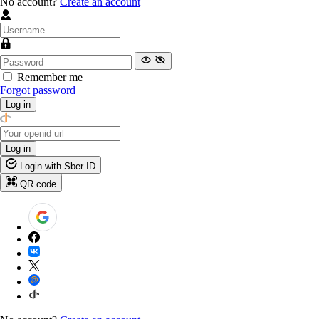
No account?
Create an account
Remember me
Forgot password
Log in
Log in
Login with Sber ID
QR code