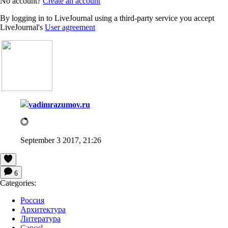
No account?
Create an account
By logging in to LiveJournal using a third-party service you accept
LiveJournal's
User agreement
vadimrazumov.ru
September 3 2017, 21:26
6
Categories:
Россия
Архитектура
Литература
Cancel