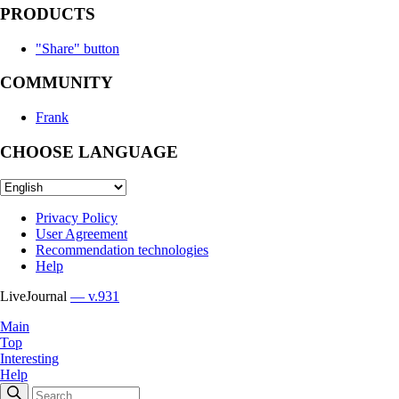
PRODUCTS
"Share" button
COMMUNITY
Frank
CHOOSE LANGUAGE
Privacy Policy
User Agreement
Recommendation technologies
Help
LiveJournal
— v.931
Main
Top
Interesting
Help