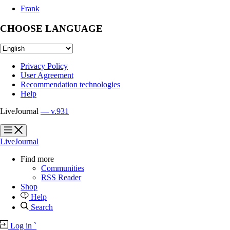
Frank
CHOOSE LANGUAGE
Privacy Policy
User Agreement
Recommendation technologies
Help
LiveJournal
— v.931
?
?
LiveJournal
Find more
Communities
RSS Reader
Shop
Help
Search
Log in
`