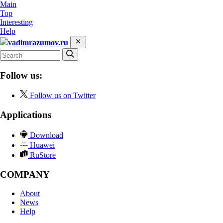
Main
Top
Interesting
Help
vadimrazumov.ru
Follow us:
Follow us on Twitter
Applications
Download
Huawei
RuStore
COMPANY
About
News
Help