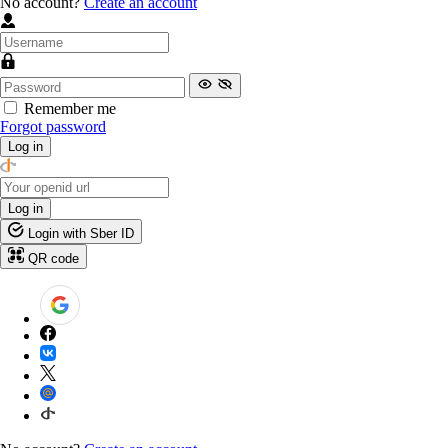
No account?
Create an account
Remember me
Forgot password
Log in
Log in
Login with Sber ID
QR code