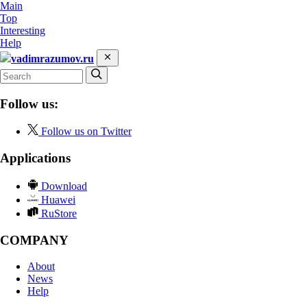
Main
Top
Interesting
Help
vadimrazumov.ru
Follow us:
Follow us on Twitter
Applications
Download
Huawei
RuStore
COMPANY
About
News
Help