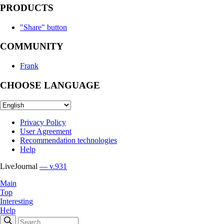
PRODUCTS
"Share" button
COMMUNITY
Frank
CHOOSE LANGUAGE
Privacy Policy
User Agreement
Recommendation technologies
Help
LiveJournal
— v.931
Main
Top
Interesting
Help