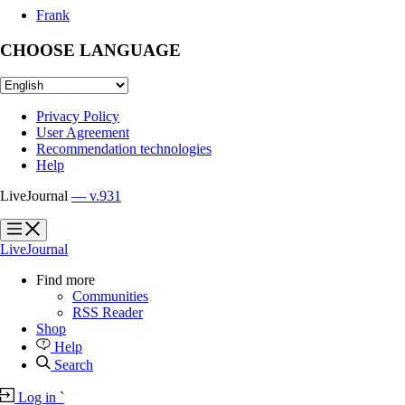
Frank
CHOOSE LANGUAGE
Privacy Policy
User Agreement
Recommendation technologies
Help
LiveJournal
— v.931
?
?
LiveJournal
Find more
Communities
RSS Reader
Shop
Help
Search
Log in
`