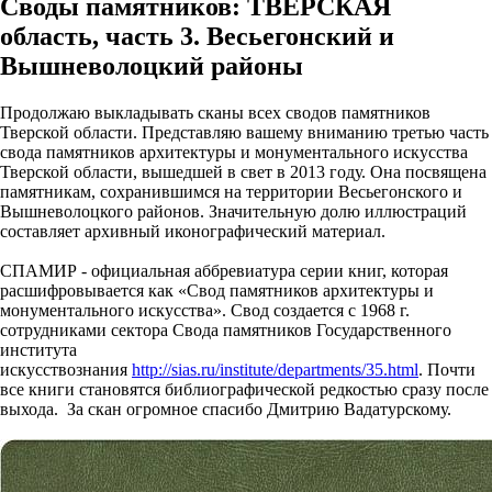
Своды памятников: ТВЕРСКАЯ
область, часть 3. Весьегонский и
Вышневолоцкий районы
Продолжаю выкладывать сканы всех сводов памятников
Тверской области. Представляю вашему вниманию третью часть
свода памятников архитектуры и монументального искусства
Тверской области, вышедшей в свет в 2013 году. Она посвящена
памятникам, сохранившимся на территории Весьегонского и
Вышневолоцкого районов. Значительную долю иллюстраций
составляет архивный иконографический материал.
СПАМИР - официальная аббревиатура серии книг, которая
расшифровывается как «Свод памятников архитектуры и
монументального искусства». Свод создается с 1968 г.
сотрудниками сектора Свода памятников Государственного
института
искусствознания
http://sias.ru/institute/departments/35.html
. Почти
все книги становятся библиографической редкостью сразу после
выхода. За скан огромное спасибо Дмитрию Вадатурскому.