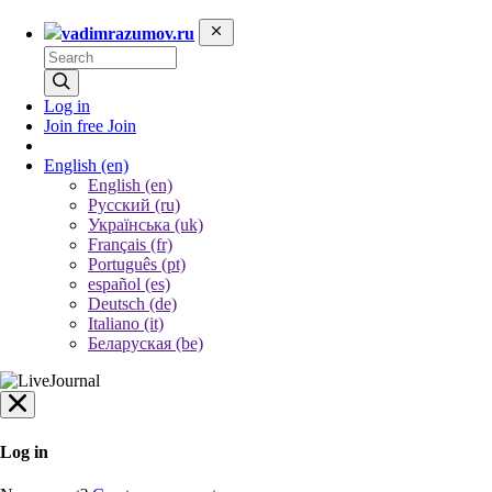
vadimrazumov.ru
Log in
Join free
Join
English
(en)
English (en)
Русский (ru)
Українська (uk)
Français (fr)
Português (pt)
español (es)
Deutsch (de)
Italiano (it)
Беларуская (be)
Log in