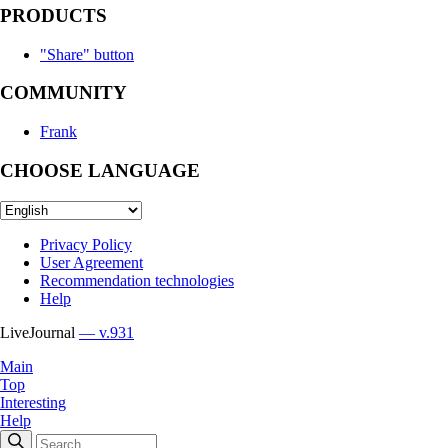
PRODUCTS
"Share" button
COMMUNITY
Frank
CHOOSE LANGUAGE
Privacy Policy
User Agreement
Recommendation technologies
Help
LiveJournal
— v.931
Main
Top
Interesting
Help