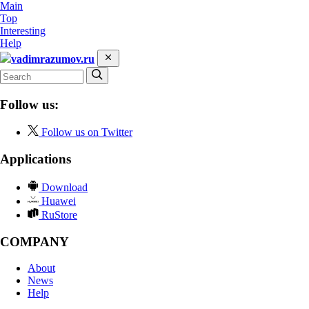
Main
Top
Interesting
Help
vadimrazumov.ru
Follow us:
Follow us on Twitter
Applications
Download
Huawei
RuStore
COMPANY
About
News
Help