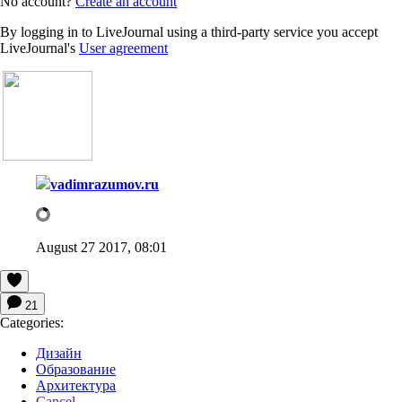
No account?
Create an account
By logging in to LiveJournal using a third-party service you accept
LiveJournal's
User agreement
vadimrazumov.ru
August 27 2017, 08:01
21
Categories:
Дизайн
Образование
Архитектура
Cancel