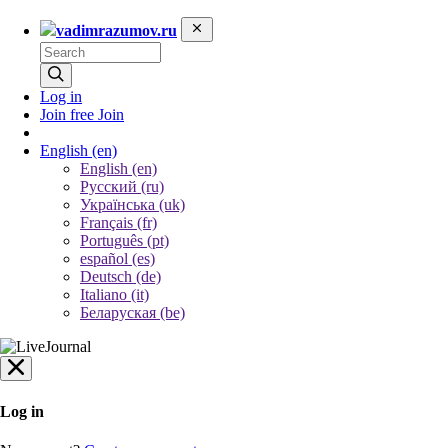
vadimrazumov.ru
Log in
Join free
Join
English
(en)
English (en)
Русский (ru)
Українська (uk)
Français (fr)
Português (pt)
español (es)
Deutsch (de)
Italiano (it)
Беларуская (be)
Log in