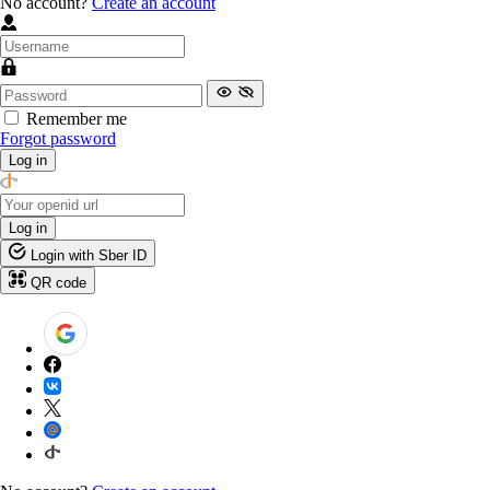
No account?
Create an account
Remember me
Forgot password
Log in
Log in
Login with Sber ID
QR code