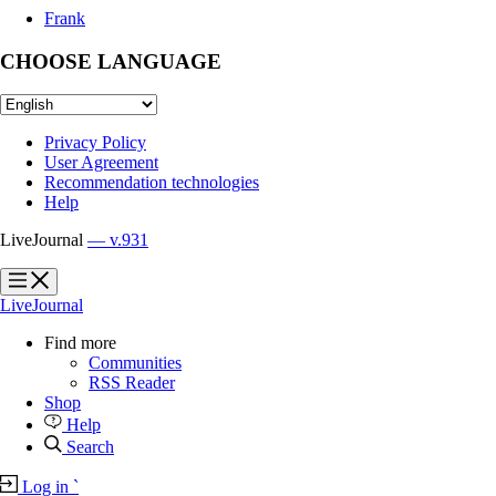
Frank
CHOOSE LANGUAGE
Privacy Policy
User Agreement
Recommendation technologies
Help
LiveJournal
— v.931
?
?
LiveJournal
Find more
Communities
RSS Reader
Shop
Help
Search
Log in
`