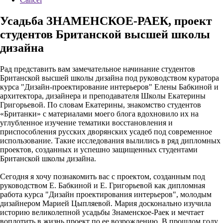
Усадьба ЗНАМЕНСКОЕ-РАЕК, проект
студентов Британской высшей школы
дизайна
Рад представить вам замечательное начинание студентов
Британской высшей школы дизайна под руководством куратора
курса "Дизайн-проектирование интерьеров" Елены Бабкиной и
архитектора, дизайнера и преподавателя Школы Екатерины
Григорьевой. По словам Екатерины, знакомство студентов
«Британки» с материалами моего блога вдохновило их на
углубленное изучение тематики восстановления и
приспособления русских дворянских усадеб под современное
использование. Такие исследования вылились в ряд дипломных
проектов, созданных и успешно защищенных студентами
Британской школы дизайна.
Сегодня я хочу познакомить вас с проектом, созданным под
руководством Е. Бабкиной и Е. Григорьевой как дипломная
работа курса "Дизайн проектирования интерьеров", молодым
дизайнером Марией Цыпляевой. Мария досконально изучила
историю великолепной усадьбы Знаменское-Раек и мечтает
воплотить в жизнь проект по ее возрождению. В прошлом году,