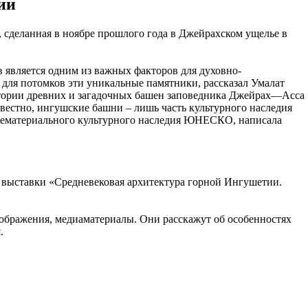
ии
 сделанная в ноябре прошлого года в Джейрахском ущелье в
 является одним из важных факторов для духовно-
 для потомков эти уникальные памятники, рассказал Умалат
истории древних и загадочных башен заповедника Джейрах—Асса
вестно, ингушские башни – лишь часть культурного наследия
 нематериального культурного наследия ЮНЕСКО, написала
е выставки «Средневековая архитектура горной Ингушетии.
ображения, медиаматериалы. Они расскажут об особенностях
.