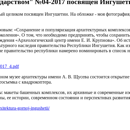
ударством" №04-2017 посвящен Ингушет
ый целиком посвящен Ингушетии. На обложке - моя фотография,
ровым: «Сохранение и популяризация архитектурных комплексов
коления». О том, что необходимо предпринять, чтобы сохранить
чреждения «Археологический центр имени Е. И. Крупнова». Об 
ьтурного наследия правительства Республики Ингушетия. Как из
рые правительство республики намерено номинировать в список
2017_4.pdf
енном музее архитектуры имени А. В. Щусева состоится открыти
осъемка с квадрокоптера.
: макеты башенных комплексов, их архивные и современные из
, ее истории, современном состоянии и перспективах развития
xitektura-gornoj-ingushetii/