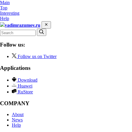
Main
Top
Interesting
Help
vadimrazumov.ru
Follow us:
Follow us on Twitter
Applications
Download
Huawei
RuStore
COMPANY
About
News
Help