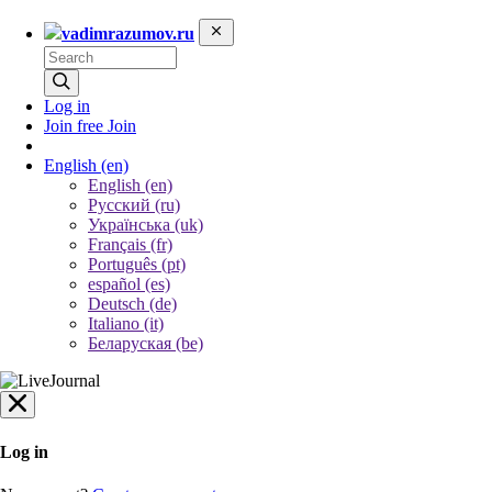
vadimrazumov.ru
Log in
Join free
Join
English
(en)
English (en)
Русский (ru)
Українська (uk)
Français (fr)
Português (pt)
español (es)
Deutsch (de)
Italiano (it)
Беларуская (be)
Log in