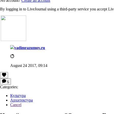
No account?
Create an account
By logging in to LiveJournal using a third-party service you accept Li
vadimrazumov.ru
August 24 2017, 09:14
5
Categories:
Культура
Архитектура
Cancel