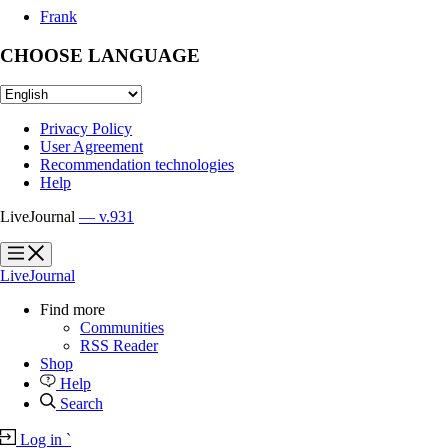
Frank
CHOOSE LANGUAGE
Privacy Policy
User Agreement
Recommendation technologies
Help
LiveJournal
— v.931
?
?
LiveJournal
Find more
Communities
RSS Reader
Shop
Help
Search
Log in
`