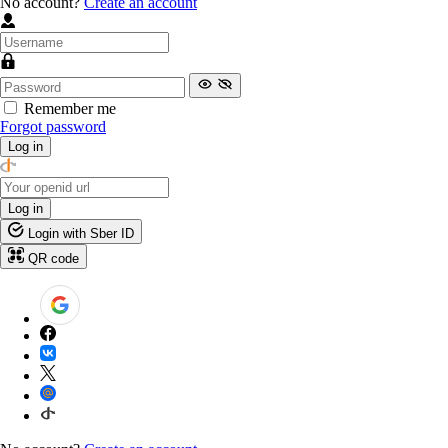
No account?
Create an account
Remember me
Forgot password
Log in
Log in
Login with Sber ID
QR code