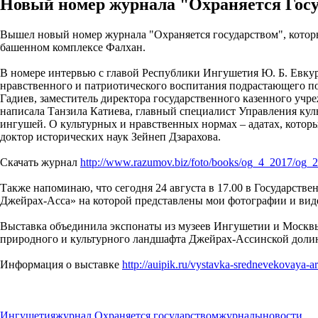
Новый номер журнала "Охраняется Гос
Вышел новый номер журнала "Охраняется государством", котор
башенном комплексе Фалхан.
В номере интервью с главой Республики Ингушетия Ю. Б. Евку
нравственного и патриотического воспитания подрастающего по
Гадиев, заместитель директора государственного казенного у
написала Танзила Катиева, главный специалист Управления кул
ингушей. О культурных и нравственных нормах – адатах, кото
доктор исторических наук Зейнеп Дзарахова.
Скачать журнал
http://www.razumov.biz/foto/books/og_4_2017/og_
Также напоминаю, что сегодня 24 августа в 17.00 в Государств
Джейрах-Асса» на которой представлены мои фотографии и виде
Выставка объединила экспонаты из музеев Ингушетии и Москвы
природного и культурного ландшафта Джейрах-Ассинской долины
Информация о выставке
http://auipik.ru/vystavka-srednevekovaya-ar
Ингушетия
журнал Охраняется государством
журналы
новости