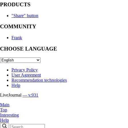
PRODUCTS
"Share" button
COMMUNITY
Frank
CHOOSE LANGUAGE
Privacy Policy
User Agreement
Recommendation technologies
Help
LiveJournal
— v.931
Main
Top
Interesting
Help