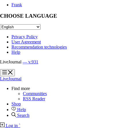
Frank
CHOOSE LANGUAGE
Privacy Policy
User Agreement
Recommendation technologies
Help
LiveJournal
— v.931
?
?
LiveJournal
Find more
Communities
RSS Reader
Shop
Help
Search
Log in
`