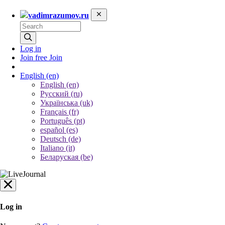
vadimrazumov.ru
Log in
Join free
Join
English
(en)
English (en)
Русский (ru)
Українська (uk)
Français (fr)
Português (pt)
español (es)
Deutsch (de)
Italiano (it)
Беларуская (be)
Log in