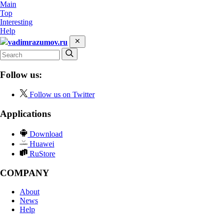
Main
Top
Interesting
Help
vadimrazumov.ru
Follow us:
Follow us on Twitter
Applications
Download
Huawei
RuStore
COMPANY
About
News
Help