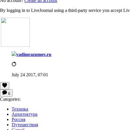
No account?
Create an account
By logging in to LiveJournal using a third-party service you accept Li
vadimrazumov.ru
July 24 2017, 07:01
6
Categories:
Техника
Архитектура
Россия
Путешествия
Cancel