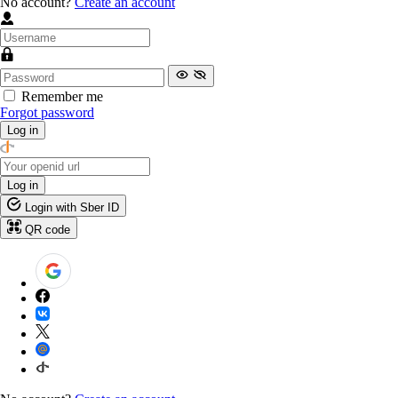
No account?
Create an account
Remember me
Forgot password
Log in
Log in
Login with Sber ID
QR code