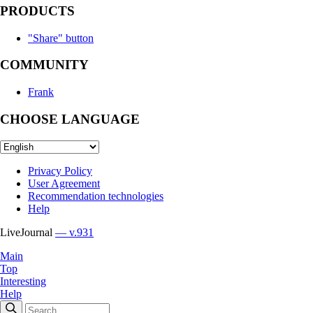
PRODUCTS
"Share" button
COMMUNITY
Frank
CHOOSE LANGUAGE
Privacy Policy
User Agreement
Recommendation technologies
Help
LiveJournal
— v.931
Main
Top
Interesting
Help