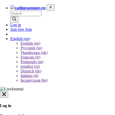
vadimrazumov.ru
Log in
Join free
Join
English
(en)
English (en)
Русский (ru)
Українська (uk)
Français (fr)
Português (pt)
español (es)
Deutsch (de)
Italiano (it)
Беларуская (be)
Log in