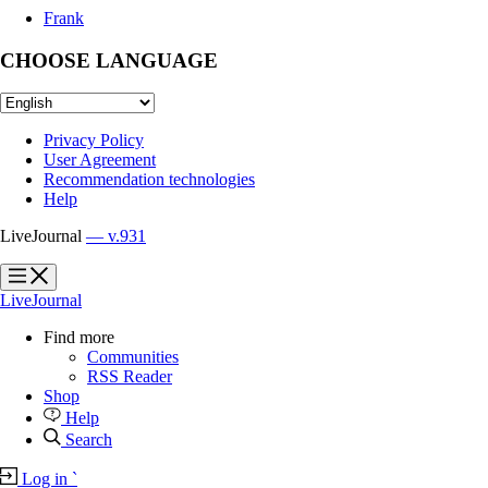
Frank
CHOOSE LANGUAGE
Privacy Policy
User Agreement
Recommendation technologies
Help
LiveJournal
— v.931
?
?
LiveJournal
Find more
Communities
RSS Reader
Shop
Help
Search
Log in
`