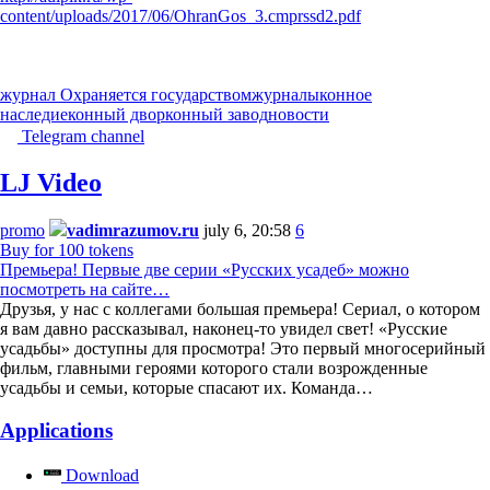
content/uploads/2017/06/OhranGos_3.cmprssd2.pdf
журнал Охраняется государством
журналы
конное
наследие
конный двор
конный завод
новости
Telegram channel
LJ Video
promo
vadimrazumov.ru
july 6, 20:58
6
Buy for 100 tokens
Премьера! Первые две серии «Русских усадеб» можно
посмотреть на сайте…
Друзья, у нас с коллегами большая премьера! Сериал, о котором
я вам давно рассказывал, наконец-то увидел свет! «Русские
усадьбы» доступны для просмотра! Это первый многосерийный
фильм, главными героями которого стали возрожденные
усадьбы и семьи, которые спасают их. Команда…
Applications
Download