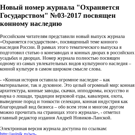
Новый номер журнала "Охраняется
Государством" №03-2017 посвящен
конному наследию
Российским читателям представили новый выпуск журнала
«Охраняется государством», посвященный теме конного
наследия России. В рамках этого тематического выпуска я
подготовил статью о конезаводах и конных дворах в российских
усадьбах и дворцах. Номер журнала полностью посвящен
одному из самых увлекательных видов культурного наследия –
конной культуре в самом широком смысле слова.
- «Конная история оставила огромное наследие – как
материальное, так и духовное. Это целый огромный мир: конная
архитектура, конные заводы, скачки, ипподромы, искусство и
наука о лошади, традиции верховой езды, кавалерия, охота,
выведение пород и тонкости селекции, конная индустрия как
благородный вид бизнеса – обо всем этом и многом другом
можно прочитать на страницах этого журнала», - отметил
главный редактор издания Андрей Новиков-Ланской.
Электронная версия журнала доступна по ссылкам:
http://auipik.ru/wp-