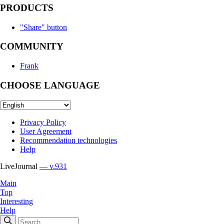
PRODUCTS
"Share" button
COMMUNITY
Frank
CHOOSE LANGUAGE
Privacy Policy
User Agreement
Recommendation technologies
Help
LiveJournal
— v.931
Main
Top
Interesting
Help