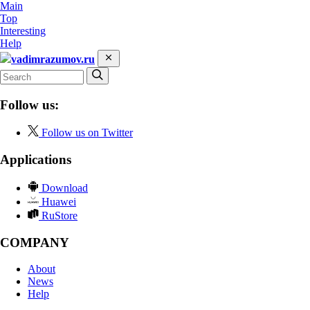
Main
Top
Interesting
Help
vadimrazumov.ru
Follow us:
Follow us on Twitter
Applications
Download
Huawei
RuStore
COMPANY
About
News
Help