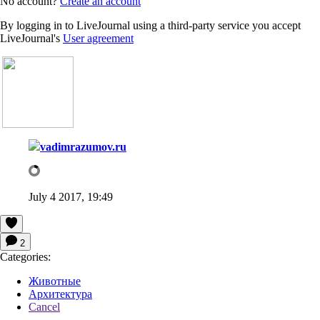
No account?
Create an account
By logging in to LiveJournal using a third-party service you accept
LiveJournal's
User agreement
vadimrazumov.ru
July 4 2017, 19:49
2
Categories:
Животные
Архитектура
Cancel