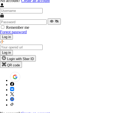
No account?
Create an account
Remember me
Forgot password
Log in
Log in
Login with Sber ID
QR code